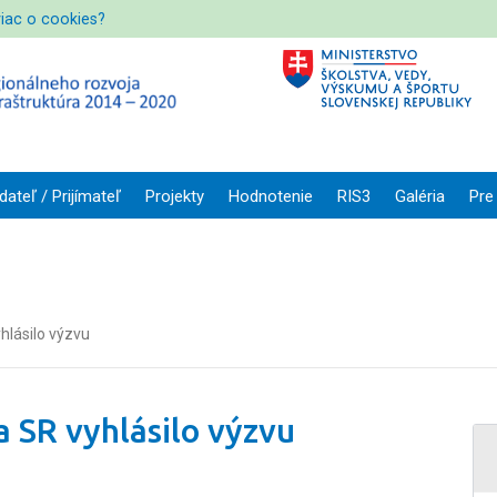
viac o cookies?
dateľ / Prijímateľ
Projekty
Hodnotenie
RIS3
Galéria
Pre
hlásilo výzvu
 SR vyhlásilo výzvu