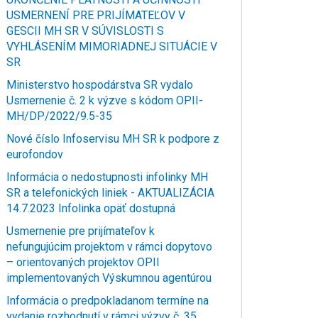
USMERNENÍ PRE PRIJÍMATEĽOV V
GESCII MH SR V SÚVISLOSTI S
VYHLÁSENÍM MIMORIADNEJ SITUÁCIE V
SR
Ministerstvo hospodárstva SR vydalo
Usmernenie č. 2 k výzve s kódom OPII-
MH/DP/2022/9.5-35
Nové číslo Infoservisu MH SR k podpore z
eurofondov
Informácia o nedostupnosti infolinky MH
SR a telefonických liniek - AKTUALIZÁCIA
14.7.2023 Infolinka opäť dostupná
Usmernenie pre prijímateľov k
nefungujúcim projektom v rámci dopytovo
– orientovaných projektov OPII
implementovaných Výskumnou agentúrou
Informácia o predpokladanom termíne na
vydanie rozhodnutí v rámci výzvy č. 35