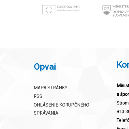
Ko
Opvai
Minist
MAPA STRÁNKY
a špor
RSS
Strom
OHLÁSENIE KORUPČNÉHO
813 30
SPRÁVANIA
Telef
Email