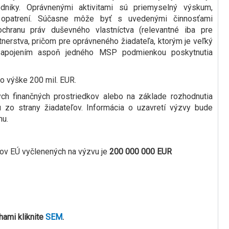
dniky. Oprávnenými aktivitami sú priemyselný výskum,
h opatrení. Súčasne môže byť s uvedenými činnosťami
chranu práv duševného vlastníctva (relevantné iba pre
rtnerstva, pričom pre oprávneného žiadateľa, ktorým je veľký
so zapojením aspoň jedného MSP podmienkou poskytnutia
o výške 200 mil. EUR.
ch finančných prostriedkov alebo na základe rozhodnutia
zo strany žiadateľov. Informácia o uzavretí výzvy bude
mu.
jov EÚ vyčlenených na výzvu je
20
0 000 000 EUR
hami kliknite
SEM
.