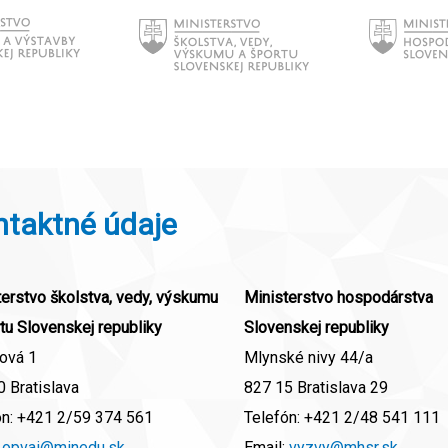
ntaktné údaje
erstvo školstva, vedy, výskumu
Ministerstvo hospodárstva
tu Slovenskej republiky
Slovenskej republiky
ová 1
Mlynské nivy 44/a
 Bratislava
827 15 Bratislava 29
ón:
+421 2/59 374 561
Telefón:
+421 2/48 541 111
:
opvai@minedu.sk
Email:
vyzvy@mhsr.sk