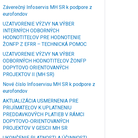
Záverečný Infoservis MH SR k podpore z
eurofondov
UZATVORENIE VÝZVY NA VÝBER
INTERNÝCH ODBORNÝCH
HODNOTITEĽOV PRE HODNOTENIE
ŽONFP Z EFRR – TECHNICKÁ POMOC
UZATVORENIE VÝZVY NA VÝBER
ODBORNÝCH HODNOTITEĽOV ŽONFP
DOPYTOVO ORIENTOVANÝCH
PROJEKTOV II (MH SR)
Nové číslo Infoservisu MH SR k podpore z
eurofondov
AKTUALIZÁCIA USMERNENIA PRE
PRIJÍMATEĽOV K UPLATNENIU
PREDDAVKOVÝCH PLATIEB V RÁMCI
DOPYTOVO-ORIENTOVANÝCH
PROJEKTOV V GESCII MH SR
UKONČENIE PLATNOSTI A ÚČINNOSTI