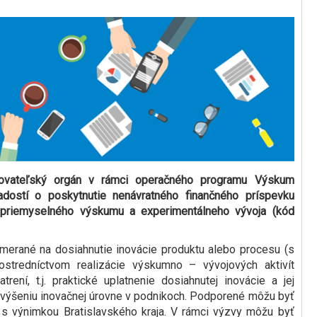
kovateľský orgán v rámci operačného programu Výskum
adostí o poskytnutie nenávratného finančného príspevku
 priemyselného výskumu a experimentálneho vývoja (kód
amerané na dosiahnutie inovácie produktu alebo procesu (s
stredníctvom realizácie výskumno – vývojových aktivít
ení, t.j. praktické uplatnenie dosiahnutej inovácie a jej
výšeniu inovačnej úrovne v podnikoch. Podporené môžu byť
 s výnimkou Bratislavského kraja. V rámci výzvy môžu byť