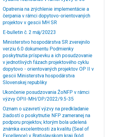
Opatrenia na zrýchlenie implementácie a
čerpania v rámci dopytovo-orientovaných
projektov v gescii MH SR
E-bulletin č. 2 máj/20223
Ministerstvo hospodárstva SR zverejnilo
verziu 6.0 dokumentu Podmienky
poskytnutia príspevku a ich posudzovanie
v jednotlivých fázach projektového cyklu
dopytovo - orientovaných projektov OP II v
gescii Ministerstva hospodárstva
Slovenskej republiky
Ukončenie posudzovania ŽoNFP v rámci
výzvy OPII-MH/DP/2022/9.5-35
Oznam o uzavretí výzvy na predkladanie
žiadostí o poskytnutie NFP zameranej na
podporu projektov, ktorým bola udelená
známka excelentnosti za kvalitu (Seal of
Excellence) v Bratislavskom kraji (kód