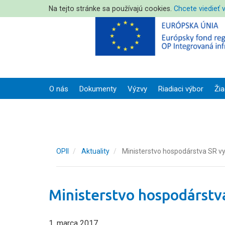
Na tejto stránke sa používajú cookies.
Chcete viedieť 
O nás
Dokumenty
Výzvy
Riadiaci výbor
Žia
OPII
Aktuality
Ministerstvo hospodárstva SR vy
Ministerstvo hospodárstva
1. marca 2017