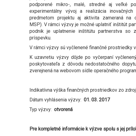
podporené mikro-, malé, stredné aj veľké po
experimentálny vývoj a realizácia inovačnýc
predmetom projektu aj aktivita zameraná na o
MSP). V rámci výzvy je možné uplatniť inštitút pa
podnik je uplatnenie inštitútu partnerstva 
príspevku.
V rámci výzvy sú vyčlenené finančné prostriedky v
K uzavretiu výzvy dôjde po vyčerpaní vyčlenený
poskytovateľa z dôvodu nedostatočného dopytu 
zverejnená na webovom sídle operačného progra
Indikatívna výška finančných prostriedkov zo zdro
Dátum vyhlásenia výzvy:
01. 03. 2017
Typ výzvy:
otvorená
Pre kompletné informácie k výzve spolu s jej prílo