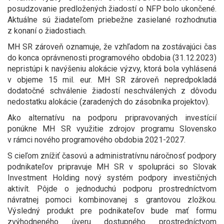
posudzovanie predložených žiadostí o NFP bolo ukončené.
Aktuálne sú žiadateľom priebežne zasielané rozhodnutia
z konaní o žiadostiach.
MH SR zároveň oznamuje, že vzhľadom na zostávajúci čas
do konca oprávnenosti programového obdobia (31.12.2023)
nepristúpi k navýšeniu alokácie výzvy, ktorá bola vyhlásená
v objeme 15 mil. eur. MH SR zároveň nepredpokladá
dodatočné schválenie žiadostí neschválených z dôvodu
nedostatku alokácie (zaradených do zásobníka projektov).
Ako alternatívu na podporu pripravovaných investícií
ponúkne MH SR využitie zdrojov programu Slovensko
v rámci nového programového obdobia 2021-2027.
S cieľom znížiť časovú a administratívnu náročnosť podpory
podnikateľov pripravuje MH SR v spolupráci so Slovak
Investment Holding nový systém podpory investičných
aktivít. Pôjde o jednoduchú podporu prostredníctvom
návratnej pomoci kombinovanej s grantovou zložkou.
Výsledný produkt pre podnikateľov bude mať formu
zvýhodneného úveru dostupného prostredníctvom