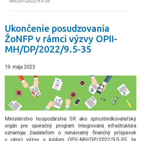
MH/DP/2022/9.5-35
Ukončenie posudzovania
ŽoNFP v rámci výzvy OPII-
MH/DP/2022/9.5-35
19. mája 2023
Ministerstvo hospodárstva SR ako sprostredkovateľský
orgán pre operačný program Integrovaná infraštruktúra
oznamuje žiadateľom o nenávratný finančný príspevok
v rámci výzvy s kódom OPII-MH/DP/2022/9.5-35, že