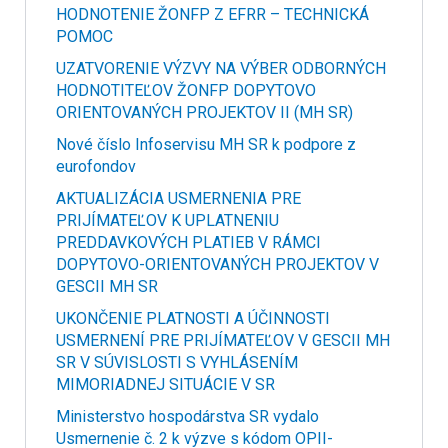
HODNOTENIE ŽONFP Z EFRR – TECHNICKÁ
POMOC
UZATVORENIE VÝZVY NA VÝBER ODBORNÝCH
HODNOTITEĽOV ŽONFP DOPYTOVO
ORIENTOVANÝCH PROJEKTOV II (MH SR)
Nové číslo Infoservisu MH SR k podpore z
eurofondov
AKTUALIZÁCIA USMERNENIA PRE
PRIJÍMATEĽOV K UPLATNENIU
PREDDAVKOVÝCH PLATIEB V RÁMCI
DOPYTOVO-ORIENTOVANÝCH PROJEKTOV V
GESCII MH SR
UKONČENIE PLATNOSTI A ÚČINNOSTI
USMERNENÍ PRE PRIJÍMATEĽOV V GESCII MH
SR V SÚVISLOSTI S VYHLÁSENÍM
MIMORIADNEJ SITUÁCIE V SR
Ministerstvo hospodárstva SR vydalo
Usmernenie č. 2 k výzve s kódom OPII-