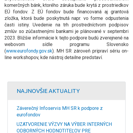
komerčných bánk, ktorého záruka bude krytá z prostriedkov
EÚ fondov. Z EÚ fondov bude financovaná aj grantová
zložka, ktorá bude poskytnutá napr. vo forme odpustenia
časti istiny. Uvedenie na trh prostredníctvom podpisov
zmlúv so zúčastnenými bankami je plánované v septembri
2023. Bližšie informácie k tejto podpore budú zverejnené na
webovom sídle programu Slovensko
(
www.eurofondy.gov.sk
). MH SR zároveň pripraví sériu on-
line workshopov, kde nástroj detailne predstaví.
NAJNOVŠIE AKTUALITY
Záverečný Infoservis MH SR k podpore z
eurofondov
UZATVORENIE VÝZVY NA VÝBER INTERNÝCH
ODBORNÝCH HODNOTITEĽOV PRE