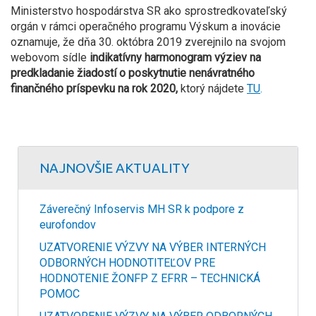
Ministerstvo hospodárstva SR ako sprostredkovateľský
orgán v rámci operačného programu Výskum a inovácie
oznamuje, že dňa 30. októbra 2019 zverejnilo na svojom
webovom sídle
indikatívny harmonogram výziev na
predkladanie žiadostí o poskytnutie nenávratného
finančného príspevku na rok 2020,
ktorý nájdete
TU
.
NAJNOVŠIE AKTUALITY
Záverečný Infoservis MH SR k podpore z
eurofondov
UZATVORENIE VÝZVY NA VÝBER INTERNÝCH
ODBORNÝCH HODNOTITEĽOV PRE
HODNOTENIE ŽONFP Z EFRR – TECHNICKÁ
POMOC