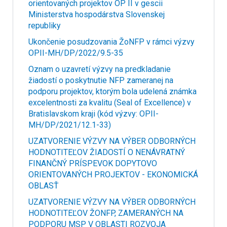
orientovaných projektov OP II v gescii
Ministerstva hospodárstva Slovenskej
republiky
Ukončenie posudzovania ŽoNFP v rámci výzvy
OPII-MH/DP/2022/9.5-35
Oznam o uzavretí výzvy na predkladanie
žiadostí o poskytnutie NFP zameranej na
podporu projektov, ktorým bola udelená známka
excelentnosti za kvalitu (Seal of Excellence) v
Bratislavskom kraji (kód výzvy: OPII-
MH/DP/2021/12.1-33)
UZATVORENIE VÝZVY NA VÝBER ODBORNÝCH
HODNOTITEĽOV ŽIADOSTÍ O NENÁVRATNÝ
FINANČNÝ PRÍSPEVOK DOPYTOVO
ORIENTOVANÝCH PROJEKTOV - EKONOMICKÁ
OBLASŤ
UZATVORENIE VÝZVY NA VÝBER ODBORNÝCH
HODNOTITEĽOV ŽONFP, ZAMERANÝCH NA
PODPORU MSP V OBLASTI ROZVOJA