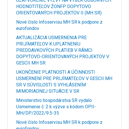
UZATVORENIE VÝZVY NA VÝBER ODBORNÝCH
HODNOTITEĽOV ŽONFP DOPYTOVO
ORIENTOVANÝCH PROJEKTOV II (MH SR)
Nové číslo Infoservisu MH SR k podpore z
eurofondov
AKTUALIZÁCIA USMERNENIA PRE
PRIJÍMATEĽOV K UPLATNENIU
PREDDAVKOVÝCH PLATIEB V RÁMCI
DOPYTOVO-ORIENTOVANÝCH PROJEKTOV V
GESCII MH SR
UKONČENIE PLATNOSTI A ÚČINNOSTI
USMERNENÍ PRE PRIJÍMATEĽOV V GESCII MH
SR V SÚVISLOSTI S VYHLÁSENÍM
MIMORIADNEJ SITUÁCIE V SR
Ministerstvo hospodárstva SR vydalo
Usmernenie č. 2 k výzve s kódom OPII-
MH/DP/2022/9.5-35
Nové číslo Infoservisu MH SR k podpore z
eurofondov