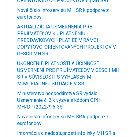
ORIENTOVANÝCH PROJEKTOV II (MH SR)
Nové číslo Infoservisu MH SR k podpore z
eurofondov
AKTUALIZÁCIA USMERNENIA PRE
PRIJÍMATEĽOV K UPLATNENIU
PREDDAVKOVÝCH PLATIEB V RÁMCI
DOPYTOVO-ORIENTOVANÝCH PROJEKTOV V
GESCII MH SR
UKONČENIE PLATNOSTI A ÚČINNOSTI
USMERNENÍ PRE PRIJÍMATEĽOV V GESCII MH
SR V SÚVISLOSTI S VYHLÁSENÍM
MIMORIADNEJ SITUÁCIE V SR
Ministerstvo hospodárstva SR vydalo
Usmernenie č. 2 k výzve s kódom OPII-
MH/DP/2022/9.5-35
Nové číslo Infoservisu MH SR k podpore z
eurofondov
Informácia o nedostupnosti infolinky MH SR a