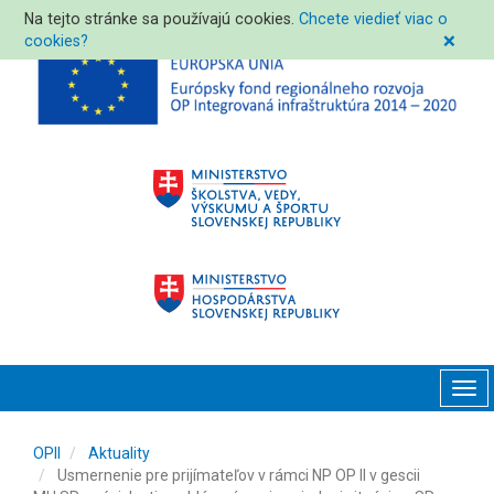
Na tejto stránke sa používajú cookies.
Chcete viedieť viac o
cookies?
❌
Tog
navi
OPII
Aktuality
Usmernenie pre prijímateľov v rámci NP OP II v gescii