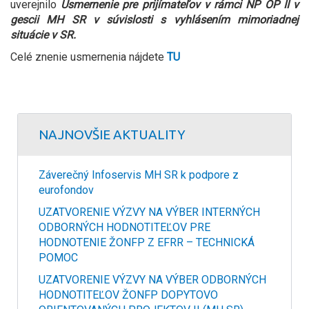
uverejnilo
Usmernenie pre prijímateľov v rámci NP OP II v
gescii MH SR v súvislosti s vyhlásením mimoriadnej
situácie v SR.
Celé znenie usmernenia nájdete
TU
NAJNOVŠIE AKTUALITY
Záverečný Infoservis MH SR k podpore z
eurofondov
UZATVORENIE VÝZVY NA VÝBER INTERNÝCH
ODBORNÝCH HODNOTITEĽOV PRE
HODNOTENIE ŽONFP Z EFRR – TECHNICKÁ
POMOC
UZATVORENIE VÝZVY NA VÝBER ODBORNÝCH
HODNOTITEĽOV ŽONFP DOPYTOVO