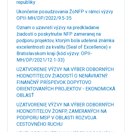
republiky
Ukončenie posudzovania ŽoNFP v rámci výzvy
OPII-MH/DP/2022/9.5-35
Oznam o uzavretí výzvy na predkladanie
žiadostí o poskytnutie NFP zameranej na
podporu projektov, ktorým bola udelená známka
excelentnosti za kvalitu (Seal of Excellence) v
Bratislavskom kraji (kód výzvy: OPII-
MH/DP/2021/12.1-33)
UZATVORENIE VÝZVY NA VÝBER ODBORNÝCH
HODNOTITEĽOV ŽIADOSTÍ O NENÁVRATNÝ
FINANČNÝ PRÍSPEVOK DOPYTOVO
ORIENTOVANÝCH PROJEKTOV - EKONOMICKÁ
OBLASŤ
UZATVORENIE VÝZVY NA VÝBER ODBORNÝCH
HODNOTITEĽOV ŽONFP, ZAMERANÝCH NA
PODPORU MSP V OBLASTI ROZVOJA
CESTOVNÉHO RUCHU