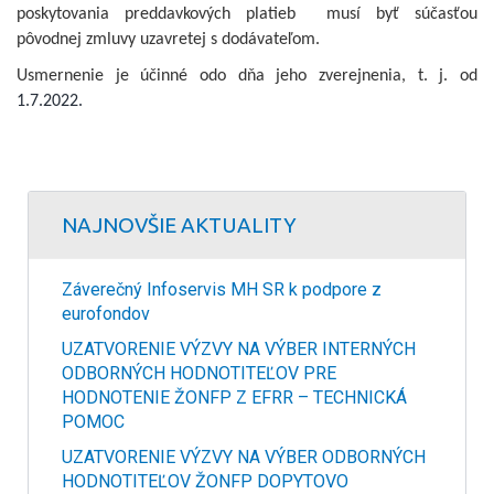
poskytovania preddavkových platieb musí byť súčasťou
pôvodnej zmluvy uzavretej s dodávateľom.
Usmernenie je účinné odo dňa jeho zverejnenia, t. j. od
1.7.2022.
NAJNOVŠIE AKTUALITY
Záverečný Infoservis MH SR k podpore z
eurofondov
UZATVORENIE VÝZVY NA VÝBER INTERNÝCH
ODBORNÝCH HODNOTITEĽOV PRE
HODNOTENIE ŽONFP Z EFRR – TECHNICKÁ
POMOC
UZATVORENIE VÝZVY NA VÝBER ODBORNÝCH
HODNOTITEĽOV ŽONFP DOPYTOVO