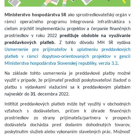
Ministerstvo hospodárstva SR
ako sprostredkovateľský orgán v
rámci operačného programu Integrovaná infraštruktúra s
cieľom zrýchliť implementáciu projektov a čerpanie finančných
prostriedkov v roku 2022
predlžuje obdobie na využívanie
preddavkových platieb.
Z tohto dôvodu MH SR vydáva
Usmernenie pre prijímateľov k uplatneniu preddavkových
platieb v rámci dopytovo-orientovaných projektov v gesci
i
Ministerstva hospodárstva Slovenskej republiky, verzia 3.2
.
Na základe tohto usmernenia je preddavkové platby možné
využiť v prípade, že prijímateľ predloží
p
oskytovateľovi žiadosť o
platbu
s
výdavkami viažucimi sa k preddavkovým platbám
najneskôr do
31
. decembra 2022.
Inštitút preddavkových platieb môže byť využitý v obchodných
vzťahoch s dodávateľom, pričom k úhrade finančných
prostriedkov zo strany prijímateľa/partnera v prospech
dodávateľa dochádza pred dodaním dohodnutých tovarov
,
poskytnutím služieb alebo vykonaním stavebných prác. Možnosť