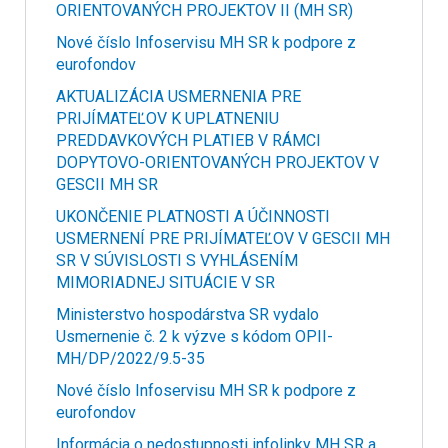
ORIENTOVANÝCH PROJEKTOV II (MH SR)
Nové číslo Infoservisu MH SR k podpore z
eurofondov
AKTUALIZÁCIA USMERNENIA PRE
PRIJÍMATEĽOV K UPLATNENIU
PREDDAVKOVÝCH PLATIEB V RÁMCI
DOPYTOVO-ORIENTOVANÝCH PROJEKTOV V
GESCII MH SR
UKONČENIE PLATNOSTI A ÚČINNOSTI
USMERNENÍ PRE PRIJÍMATEĽOV V GESCII MH
SR V SÚVISLOSTI S VYHLÁSENÍM
MIMORIADNEJ SITUÁCIE V SR
Ministerstvo hospodárstva SR vydalo
Usmernenie č. 2 k výzve s kódom OPII-
MH/DP/2022/9.5-35
Nové číslo Infoservisu MH SR k podpore z
eurofondov
Informácia o nedostupnosti infolinky MH SR a