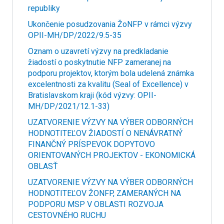
republiky
Ukončenie posudzovania ŽoNFP v rámci výzvy
OPII-MH/DP/2022/9.5-35
Oznam o uzavretí výzvy na predkladanie
žiadostí o poskytnutie NFP zameranej na
podporu projektov, ktorým bola udelená známka
excelentnosti za kvalitu (Seal of Excellence) v
Bratislavskom kraji (kód výzvy: OPII-
MH/DP/2021/12.1-33)
UZATVORENIE VÝZVY NA VÝBER ODBORNÝCH
HODNOTITEĽOV ŽIADOSTÍ O NENÁVRATNÝ
FINANČNÝ PRÍSPEVOK DOPYTOVO
ORIENTOVANÝCH PROJEKTOV - EKONOMICKÁ
OBLASŤ
UZATVORENIE VÝZVY NA VÝBER ODBORNÝCH
HODNOTITEĽOV ŽONFP, ZAMERANÝCH NA
PODPORU MSP V OBLASTI ROZVOJA
CESTOVNÉHO RUCHU