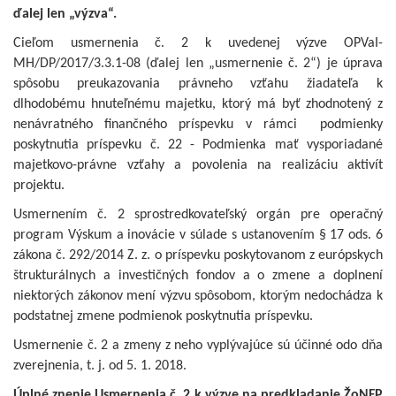
ďalej len „výzva“.
Cieľom usmernenia č. 2 k uvedenej výzve OPVaI-
MH/DP/2017/3.3.1-08 (ďalej len „usmernenie č. 2“) je úprava
spôsobu preukazovania právneho vzťahu žiadateľa k
dlhodobému hnuteľnému majetku, ktorý má byť zhodnotený z
nenávratného finančného príspevku v rámci podmienky
poskytnutia príspevku č. 22 - Podmienka mať vysporiadané
majetkovo-právne vzťahy a povolenia na realizáciu aktivít
projektu.
Usmernením č. 2 sprostredkovateľský orgán pre operačný
program Výskum a inovácie v súlade s ustanovením § 17 ods. 6
zákona č. 292/2014 Z. z. o príspevku poskytovanom z európskych
štrukturálnych a investičných fondov a o zmene a doplnení
niektorých zákonov mení výzvu spôsobom, ktorým nedochádza k
podstatnej zmene podmienok poskytnutia príspevku.
Usmernenie č. 2 a zmeny z neho vyplývajúce sú účinné odo dňa
zverejnenia, t. j. od 5. 1. 2018.
Úplné znenie Usmernenia č. 2 k výzve na predkladanie ŽoNFP