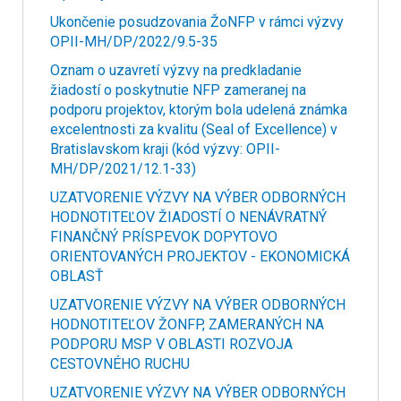
Ukončenie posudzovania ŽoNFP v rámci výzvy
OPII-MH/DP/2022/9.5-35
Oznam o uzavretí výzvy na predkladanie
žiadostí o poskytnutie NFP zameranej na
podporu projektov, ktorým bola udelená známka
excelentnosti za kvalitu (Seal of Excellence) v
Bratislavskom kraji (kód výzvy: OPII-
MH/DP/2021/12.1-33)
UZATVORENIE VÝZVY NA VÝBER ODBORNÝCH
HODNOTITEĽOV ŽIADOSTÍ O NENÁVRATNÝ
FINANČNÝ PRÍSPEVOK DOPYTOVO
ORIENTOVANÝCH PROJEKTOV - EKONOMICKÁ
OBLASŤ
UZATVORENIE VÝZVY NA VÝBER ODBORNÝCH
HODNOTITEĽOV ŽONFP, ZAMERANÝCH NA
PODPORU MSP V OBLASTI ROZVOJA
CESTOVNÉHO RUCHU
UZATVORENIE VÝZVY NA VÝBER ODBORNÝCH