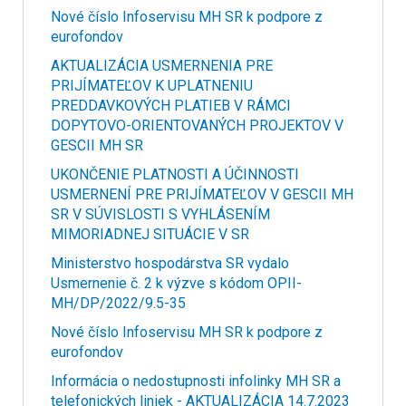
Nové číslo Infoservisu MH SR k podpore z
eurofondov
AKTUALIZÁCIA USMERNENIA PRE
PRIJÍMATEĽOV K UPLATNENIU
PREDDAVKOVÝCH PLATIEB V RÁMCI
DOPYTOVO-ORIENTOVANÝCH PROJEKTOV V
GESCII MH SR
UKONČENIE PLATNOSTI A ÚČINNOSTI
USMERNENÍ PRE PRIJÍMATEĽOV V GESCII MH
SR V SÚVISLOSTI S VYHLÁSENÍM
MIMORIADNEJ SITUÁCIE V SR
Ministerstvo hospodárstva SR vydalo
Usmernenie č. 2 k výzve s kódom OPII-
MH/DP/2022/9.5-35
Nové číslo Infoservisu MH SR k podpore z
eurofondov
Informácia o nedostupnosti infolinky MH SR a
telefonických liniek - AKTUALIZÁCIA 14.7.2023