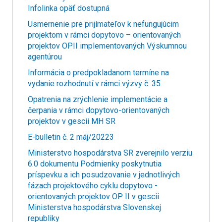
Infolinka opäť dostupná
Usmernenie pre prijímateľov k nefungujúcim
projektom v rámci dopytovo – orientovaných
projektov OPII implementovaných Výskumnou
agentúrou
Informácia o predpokladanom termíne na
vydanie rozhodnutí v rámci výzvy č. 35
Opatrenia na zrýchlenie implementácie a
čerpania v rámci dopytovo-orientovaných
projektov v gescii MH SR
E-bulletin č. 2 máj/20223
Ministerstvo hospodárstva SR zverejnilo verziu
6.0 dokumentu Podmienky poskytnutia
príspevku a ich posudzovanie v jednotlivých
fázach projektového cyklu dopytovo -
orientovaných projektov OP II v gescii
Ministerstva hospodárstva Slovenskej
republiky