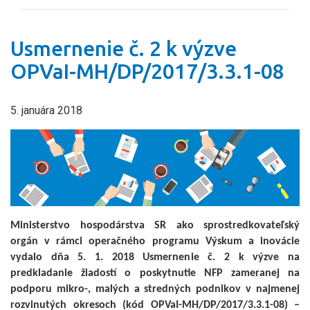
Usmernenie č. 2 k výzve
OPVaI-MH/DP/2017/3.3.1-08
5. januára 2018
Ministerstvo hospodárstva SR ako sprostredkovateľský
orgán v rámci operačného programu Výskum a inovácie
vydalo dňa 5. 1. 2018 Usmernenie č. 2 k výzve na
predkladanie žiadostí o poskytnutie NFP zameranej na
podporu mikro-, malých a stredných podnikov v najmenej
rozvinutých okresoch (kód OPVaI-MH/DP/2017/3.3.1-08) –