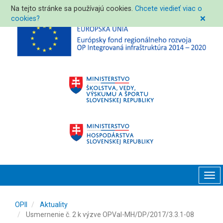
Na tejto stránke sa používajú cookies.
Chcete viedieť viac o
cookies?
❌
Tog
navi
OPII
Aktuality
Usmernenie č. 2 k výzve OPVaI-MH/DP/2017/3.3.1-08