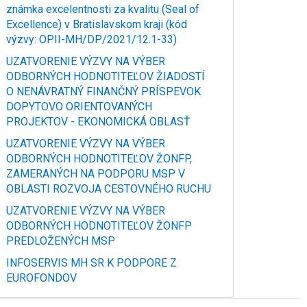
známka excelentnosti za kvalitu (Seal of
Excellence) v Bratislavskom kraji (kód
výzvy: OPII-MH/DP/2021/12.1-33)
UZATVORENIE VÝZVY NA VÝBER
ODBORNÝCH HODNOTITEĽOV ŽIADOSTÍ
O NENÁVRATNÝ FINANČNÝ PRÍSPEVOK
DOPYTOVO ORIENTOVANÝCH
PROJEKTOV - EKONOMICKÁ OBLASŤ
UZATVORENIE VÝZVY NA VÝBER
ODBORNÝCH HODNOTITEĽOV ŽONFP,
ZAMERANÝCH NA PODPORU MSP V
OBLASTI ROZVOJA CESTOVNÉHO RUCHU
UZATVORENIE VÝZVY NA VÝBER
ODBORNÝCH HODNOTITEĽOV ŽONFP
PREDLOŽENÝCH MSP
INFOSERVIS MH SR K PODPORE Z
EUROFONDOV