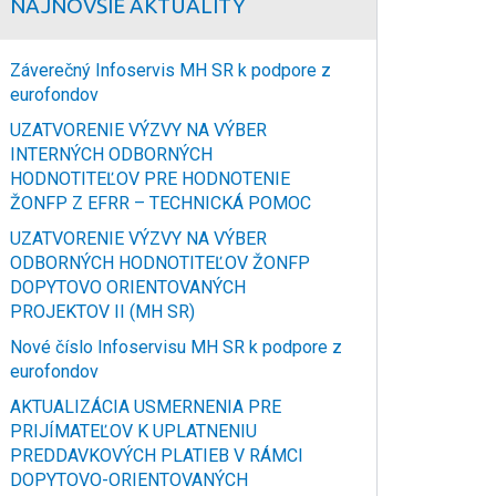
NAJNOVŠIE AKTUALITY
Záverečný Infoservis MH SR k podpore z
eurofondov
UZATVORENIE VÝZVY NA VÝBER
INTERNÝCH ODBORNÝCH
HODNOTITEĽOV PRE HODNOTENIE
ŽONFP Z EFRR – TECHNICKÁ POMOC
UZATVORENIE VÝZVY NA VÝBER
ODBORNÝCH HODNOTITEĽOV ŽONFP
DOPYTOVO ORIENTOVANÝCH
PROJEKTOV II (MH SR)
Nové číslo Infoservisu MH SR k podpore z
eurofondov
AKTUALIZÁCIA USMERNENIA PRE
PRIJÍMATEĽOV K UPLATNENIU
PREDDAVKOVÝCH PLATIEB V RÁMCI
DOPYTOVO-ORIENTOVANÝCH