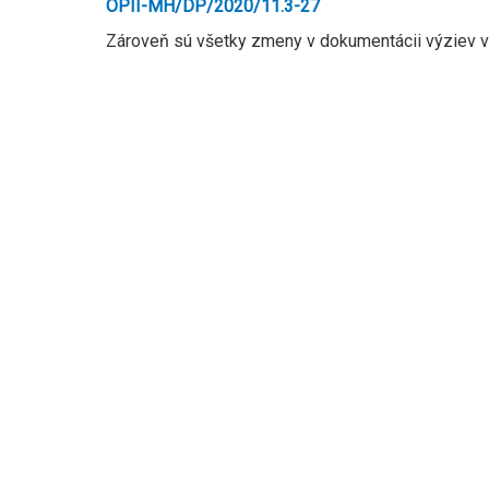
OPII-MH/DP/2020/11.3-27
Zároveň sú všetky zmeny v dokumentácii výziev v