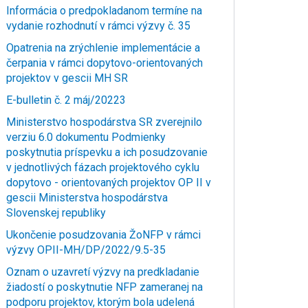
Informácia o predpokladanom termíne na
vydanie rozhodnutí v rámci výzvy č. 35
Opatrenia na zrýchlenie implementácie a
čerpania v rámci dopytovo-orientovaných
projektov v gescii MH SR
E-bulletin č. 2 máj/20223
Ministerstvo hospodárstva SR zverejnilo
verziu 6.0 dokumentu Podmienky
poskytnutia príspevku a ich posudzovanie
v jednotlivých fázach projektového cyklu
dopytovo - orientovaných projektov OP II v
gescii Ministerstva hospodárstva
Slovenskej republiky
Ukončenie posudzovania ŽoNFP v rámci
výzvy OPII-MH/DP/2022/9.5-35
Oznam o uzavretí výzvy na predkladanie
žiadostí o poskytnutie NFP zameranej na
podporu projektov, ktorým bola udelená