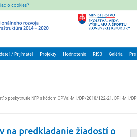
viac o cookies?
dateľ / Prijímateľ
Projekty
Hodnotenie
RIS3
Galéria
Pre
ostí o poskytnutie NFP s kódom OPVaI-MH/DP/2018/122-21, OPII-MH/DP
v na predkladanie žiadostí o