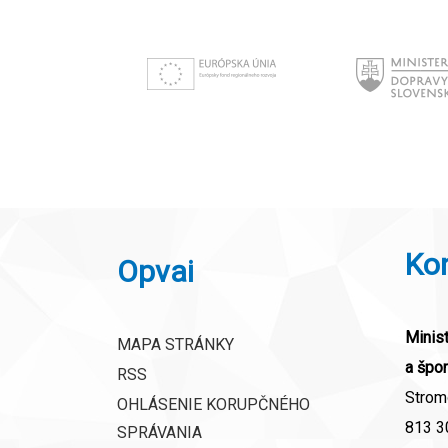
Ko
Opvai
Minist
MAPA STRÁNKY
a špor
RSS
Strom
OHLÁSENIE KORUPČNÉHO
813 30
SPRÁVANIA