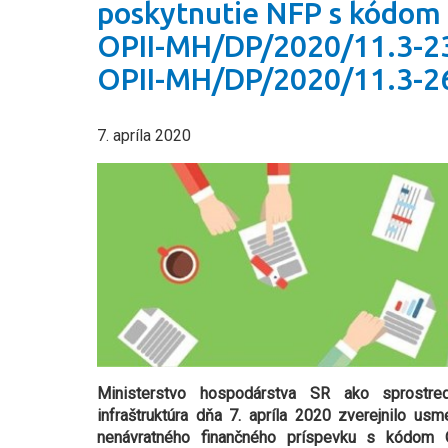
poskytnutie NFP s kódo
OPII-MH/DP/2020/11.3-23
OPII-MH/DP/2020/11.3-2
7. apríla 2020
Ministerstvo hospodárstva SR ako sprostre
infraštruktúra dňa 7. apríla 2020 zverejnilo us
nenávratného finančného príspevku s kódom