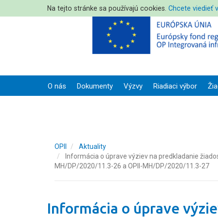
Na tejto stránke sa používajú cookies.
Chcete viedieť 
O nás
Dokumenty
Výzvy
Riadiaci výbor
Žia
OPII
Aktuality
Informácia o úprave výziev na predkladanie žiad
MH/DP/2020/11.3-26 a OPII-MH/DP/2020/11.3-27
Informácia o úprave výzie