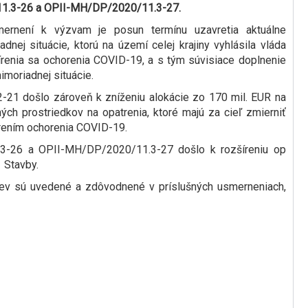
1.3-26 a OPII-MH/DP/2020/11.3-27.
rnení k výzvam je posun termínu uzavretia aktuálne
dnej situácie, ktorú na území celej krajiny vyhlásila vláda
írenia sa ochorenia COVID-19, a s tým súvisiace doplnenie
moriadnej situácie.
1 došlo zároveň k zníženiu alokácie zo 170 mil. EUR na
ch prostriedkov na opatrenia, ktoré majú za cieľ zmierniť
írením ochorenia COVID-19.
-26 a OPII-MH/DP/2020/11.3-27 došlo k rozšíreniu op​
 Stavby.
iev sú uvedené a zdôvodnené v príslušných usmerneniach,