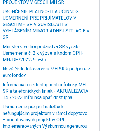
PROJEKTOV V GESCII MH SR
UKONČENIE PLATNOSTI A ÚČINNOSTI
USMERNENÍ PRE PRIJÍMATEĽOV V
GESCII MH SR V SÚVISLOSTI S
VYHLÁSENÍM MIMORIADNEJ SITUÁCIE V
SR
Ministerstvo hospodárstva SR vydalo
Usmernenie č. 2 k výzve s kódom OPII-
MH/DP/2022/9.5-35
Nové číslo Infoservisu MH SR k podpore z
eurofondov
Informácia o nedostupnosti infolinky MH
SR a telefonických liniek - AKTUALIZÁCIA
14.7.2023 Infolinka opäť dostupná
Usmernenie pre prijímateľov k
nefungujúcim projektom v rámci dopytovo
– orientovaných projektov OPII
implementovaných Výskumnou agentúrou