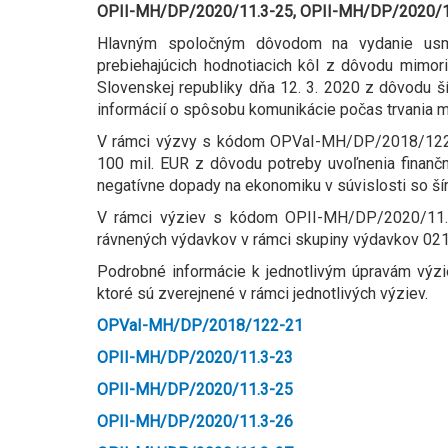
OPII-MH/DP/2020/11.3-25, OPII-MH/DP/2020/1
Hlavným spoločným dôvodom na vydanie usme
prebiehajúcich hodnotiacich kôl z dôvodu mimoria
Slovenskej republiky dňa 12. 3. 2020 z dôvodu š
informácií o spôsobu komunikácie počas trvania mi
V rámci výzvy s kódom OPVaI-MH/DP/2018/122-2
100 mil. EUR z dôvodu potreby uvoľnenia finančný
negatívne dopady na ekonomiku v súvislosti so š
V rámci výziev s kódom OPII-MH/DP/2020/11.3
rávnených výdavkov v rámci skupiny výdavkov 021
Podrobné informácie k jednotlivým úpravám výz
ktoré sú zverejnené v rámci jednotlivých výziev.
OPVaI-MH/DP/2018/122-21
OPII-MH/DP/2020/11.3-23
OPII-MH/DP/2020/11.3-25
OPII-MH/DP/2020/11.3-26