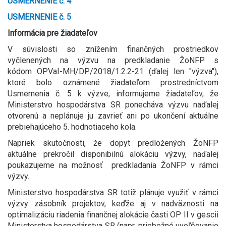
USMERNENIE č. 4
USMERNENIE č. 5
Informácia pre žiadateľov
V súvislosti so znížením finančných prostriedkov
vyčlenených na výzvu na predkladanie ŽoNFP s
kódom OPVaI-MH/DP/2018/1.2.2-21 (ďalej len "výzva"),
ktoré bolo oznámené žiadateľom prostredníctvom
Usmernenia č. 5 k výzve, informujeme žiadateľov, že
Ministerstvo hospodárstva SR ponecháva výzvu naďalej
otvorenú a neplánuje ju zavrieť ani po ukončení aktuálne
prebiehajúceho 5. hodnotiaceho kola.
Napriek skutočnosti, že dopyt predložených ŽoNFP
aktuálne prekročil disponibilnú alokáciu výzvy, naďalej
poukazujeme na možnosť predkladania ŽoNFP v rámci
výzvy.
Ministerstvo hospodárstva SR totiž plánuje využiť v rámci
výzvy zásobník projektov, keďže aj v nadväznosti na
optimalizáciu riadenia finančnej alokácie časti OP II v gescii
Ministerstva hospodárstva SR (napr. priebežné uvoľňovanie