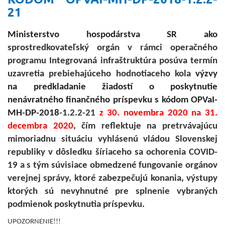
21
Ministerstvo hospodárstva SR ako
sprostredkovateľský orgán v rámci operačného
programu Integrovaná infraštruktúra posúva termín
uzavretia prebiehajúceho hodnotiaceho kola
výzvy
na predkladanie žiadostí o poskytnutie
nenávratného finančného príspevku s kódom OPVaI-
MH-DP-2018
-1.2.2-21
z 30. novembra 2020 na 31.
decembra 2020
, čím reflektuje na pretrvávajúcu
mimoriadnu situáciu vyhlásenú vládou Slovenskej
republiky v dôsledku šíriaceho sa ochorenia COVID-
19 a s tým súvisiace obmedzené fungovanie orgánov
verejnej správy, ktoré zabezpečujú konania, výstupy
ktorých sú nevyhnutné pre splnenie vybraných
podmienok poskytnutia príspevku.
UPOZORNENIE!!!