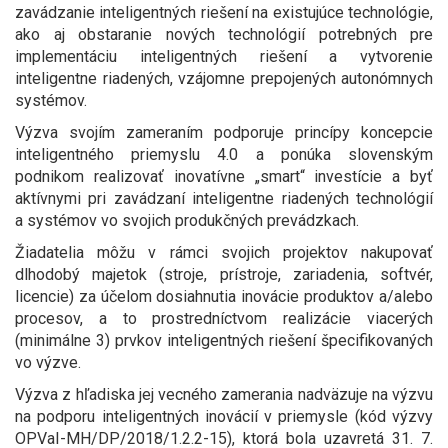
zavádzanie inteligentných riešení na existujúce technológie,
ako aj obstaranie nových technológií potrebných pre
implementáciu inteligentných riešení a vytvorenie
inteligentne riadených, vzájomne prepojených autonómnych
systémov.
Výzva svojím zameraním podporuje princípy koncepcie
inteligentného priemyslu 4.0 a ponúka slovenským
podnikom realizovať inovatívne „smart“ investície a byť
aktívnymi pri zavádzaní inteligentne riadených technológií
a systémov vo svojich produkčných prevádzkach.
Žiadatelia môžu v rámci svojich projektov nakupovať
dlhodobý majetok (stroje, prístroje, zariadenia, softvér,
licencie) za účelom dosiahnutia inovácie produktov a/alebo
procesov, a to prostredníctvom realizácie viacerých
(minimálne 3) prvkov inteligentných riešení špecifikovaných
vo výzve.
Výzva z hľadiska jej vecného zamerania nadväzuje na výzvu
na podporu inteligentných inovácií v priemysle (kód výzvy
OPVaI-MH/DP/2018/1.2.2-15), ktorá bola uzavretá 31. 7.