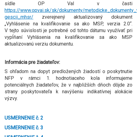
sídle OP VaI v časti
https://www.opvai.sk/sk/dokumenty/metodicke_dokumenty_
gescii_mhsr/
zverejnený aktualizovaný dokument
„Vyhlásenie na kvalifikovanie sa ako MSP, verzia 2.0“.
V tejto súvislosti je potrebné od tohto dátumu využívať pri
vypĺňaní Vyhlásenia na kvalifikovanie sa ako MSP
aktualizovanú verziu dokumentu.
Informácia pre žiadateľov:
S ohľadom na dopyt predložených žiadostí o poskytnutie
NFP v rámci 1. hodnotiaceho kola informujeme
potenciálnych žiadateľov, že v najbližších dňoch dôjde zo
strany poskytovateľa k navýšeniu indikatívnej alokácie
výzvy.
USMERNENIE č. 2
USMERNENIE č. 3