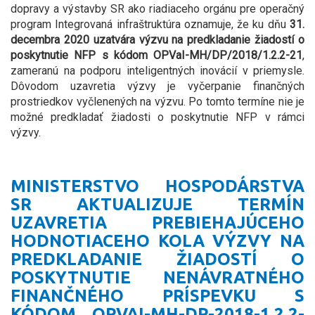
dopravy a výstavby SR ako riadiaceho orgánu pre operačný
program Integrovaná infraštruktúra oznamuje, že ku dňu
31.
decembra 2020 uzatvára výzvu na predkladanie žiadostí o
poskytnutie NFP s kódom OPVaI-MH/DP/2018/1.2.2-21
,
zameranú na podporu inteligentných inovácií v priemysle.
Dôvodom uzavretia výzvy je vyčerpanie finančných
prostriedkov vyčlenených na výzvu. Po tomto termíne nie je
možné predkladať žiadosti o poskytnutie NFP v rámci
výzvy.
MINISTERSTVO HOSPODÁRSTVA
SR AKTUALIZUJE TERMÍN
UZAVRETIA PREBIEHAJÚCEHO
HODNOTIACEHO KOLA VÝZVY NA
PREDKLADANIE ŽIADOSTÍ O
POSKYTNUTIE NENÁVRATNÉHO
FINANČNÉHO PRÍSPEVKU S
KÓDOM OPVAI-MH-DP-2018-1.2.2-