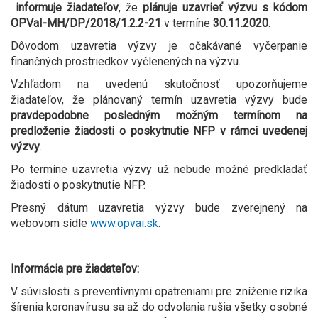
informuje žiadateľov
, že
plánuje uzavrieť výzvu s kódom
OPVaI-MH/DP/2018/1.2.2-21
v termíne
30.11.2020.
Dôvodom uzavretia výzvy je očakávané vyčerpanie
finančných prostriedkov vyčlenených na výzvu.
Vzhľadom na uvedenú skutočnosť upozorňujeme
žiadateľov, že plánovaný termín uzavretia výzvy bude
pravdepodobne posledným možným termínom na
predloženie žiadosti o poskytnutie NFP v rámci uvedenej
výzvy
.
Po termíne uzavretia výzvy už nebude možné predkladať
žiadosti o poskytnutie NFP.
Presný dátum uzavretia výzvy bude zverejnený na
webovom sídle
www.opvai.sk
.
Informácia pre žiadateľov:
V súvislosti s preventívnymi opatreniami pre zníženie rizika
šírenia koronavírusu sa až do odvolania rušia všetky osobné