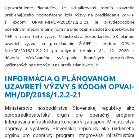
Upozorňujeme žiadateľov, že aktualizovaný termín uzavretia
prebiehajúceho hodnotiaceho kola výzvy na predkladanie ŽoNFP
s kódom OPVaI-MH/DP/2018/1.2.2-21 je pravdepodobne
posledným možným termínom na predloženie žiadosti o poskytnutie
NFP v rámci tejto výzvy. Ministerstvo hospodárstva SR plánuje
uzavrieť výzvu na predkladanie ŽoNFP s kódom OPVaI-
MH/DP/2018/1.2.2-21 po uplynutí termínu 31. 12. 2020 z
dôvodu očakávaného vyčerpania finančných prostriedkov
vyčlenených na túto výzvu na predkladanie ŽoNFP.
INFORMÁCIA O PLÁNOVANOM
UZAVRETÍ VÝZVY S KÓDOM OPVAI-
MH/DP/2018/1.2.2-21
Ministerstvo hospodárstva Slovenskej republiky ako
sprostredkovateľský orgán pre operačný program
Integrovaná infraštruktúra konajúci v zastúpení Ministerstva
dopravy a výstavby Slovenskej republiky ako riadiaceho
orgánu pre operačný program Integrovaná infraštruktúra