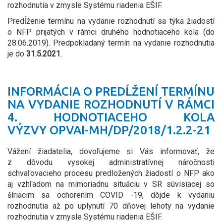
rozhodnutia v zmysle Systému riadenia EŠIF.
Predĺženie termínu na vydanie rozhodnutí sa týka žiadostí
o NFP prijatých v rámci druhého hodnotiaceho kola (do
28.06.2019). Predpokladaný termín na vydanie rozhodnutia
je do
31.5.2021
.
INFORMÁCIA O PREDĹŽENÍ TERMÍNU
NA VYDANIE ROZHODNUTÍ V RÁMCI
4. HODNOTIACEHO KOLA
VÝZVY OPVAI-MH/DP/2018/1.2.2-21
Vážení žiadatelia, dovoľujeme si Vás informovať, že
z dôvodu vysokej administratívnej náročnosti
schvaľovacieho procesu predložených žiadostí o NFP ako
aj vzhľadom na mimoriadnu situáciu v SR súvisiacej so
šíriacim sa ochorením COVID -19, dôjde k vydaniu
rozhodnutia až po uplynutí 70 dňovej lehoty na vydanie
rozhodnutia v zmysle Systému riadenia EŠIF.