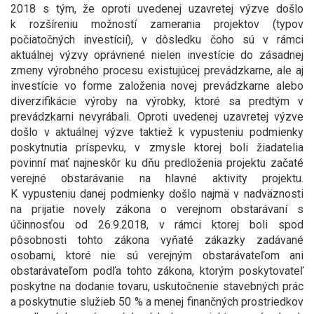
2018 s tým, že oproti uvedenej uzavretej výzve došlo
k rozšíreniu možností zamerania projektov (typov
počiatočných investícií), v dôsledku čoho sú v rámci
aktuálnej výzvy oprávnené nielen investície do zásadnej
zmeny výrobného procesu existujúcej prevádzkarne, ale aj
investície vo forme založenia novej prevádzkarne alebo
diverzifikácie výroby na výrobky, ktoré sa predtým v
prevádzkarni nevyrábali. Oproti uvedenej uzavretej výzve
došlo v aktuálnej výzve taktiež k vypusteniu podmienky
poskytnutia príspevku, v zmysle ktorej boli žiadatelia
povinní mať najneskôr ku dňu predloženia projektu začaté
verejné obstarávanie na hlavné aktivity projektu.
K vypusteniu danej podmienky došlo najmä v nadväznosti
na prijatie novely zákona o verejnom obstarávaní s
účinnosťou od 26.9.2018, v rámci ktorej boli spod
pôsobnosti tohto zákona vyňaté zákazky zadávané
osobami, ktoré nie sú verejným obstarávateľom ani
obstarávateľom podľa tohto zákona, ktorým poskytovateľ
poskytne na dodanie tovaru, uskutočnenie stavebných prác
a poskytnutie služieb 50 % a menej finančných prostriedkov