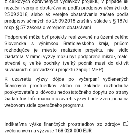
z celkových oprávnených výdavkov projektu, v prípade ak
nezačali verejné obstarávanie podľa predpisov účinných do
25.09.2018, alebo ak verejné obstarávanie začaté podľa
predpisov účinných do 25.09.2018 zrušili v súlade s § 187d,
resp. § 57 zákona o verejnom obstarávaní.
Podporené môžu byť projekty realizované na území celého
Slovenska s výnimkou Bratislavského kraja, pričom
rozhodujúce je miesto realizácie projektu, nie sídlo
žiadateľa. V rámci výzvy môžu byť podporené mikro-, malé,
stredné aj veľké podniky (veľký podnik musí do aktivít
súvisiacich s prevádzkou projektu zapojiť MSP).
K uzavretiu výzvy dôjde po vyčerpaní vyčlenených
finančných prostriedkov alebo na základe rozhodnutia
poskytovateľa z dôvodu nedostatočného dopytu zo strany
žiadateľov. Informácia o uzavretí výzvy bude zverejnená na
webovom sídle operačného programu.
Indikatívna výška finančných prostriedkov zo zdrojov EÚ
vyčlenených na výzvu je
168 023 000 EUR
.