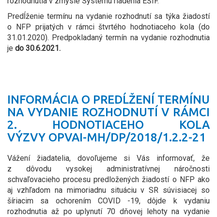
rozhodnutia v zmysle Systému riadenia EŠIF.
Predĺženie termínu na vydanie rozhodnutí sa týka žiadostí
o NFP prijatých v rámci štvrtého hodnotiaceho kola (do
31.01.2020). Predpokladaný termín na vydanie rozhodnutia
je
do 30.6.2021.
INFORMÁCIA O PREDĹŽENÍ TERMÍNU
NA VYDANIE ROZHODNUTÍ V RÁMCI
2. HODNOTIACEHO KOLA
VÝZVY OPVAI-MH/DP/2018/1.2.2-21
Vážení žiadatelia, dovoľujeme si Vás informovať, že
z dôvodu vysokej administratívnej náročnosti
schvaľovacieho procesu predložených žiadostí o NFP ako
aj vzhľadom na mimoriadnu situáciu v SR súvisiacej so
šíriacim sa ochorením COVID -19, dôjde k vydaniu
rozhodnutia až po uplynutí 70 dňovej lehoty na vydanie