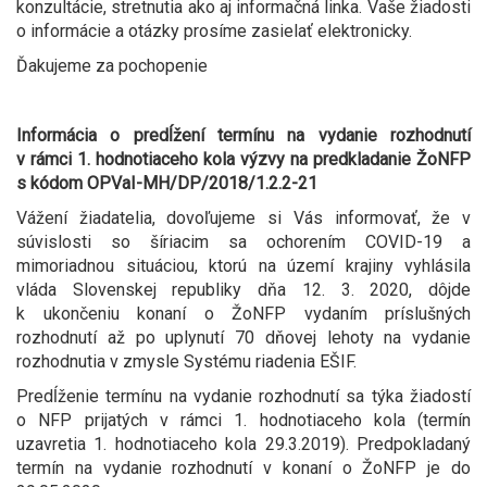
konzultácie, stretnutia ako aj informačná linka. Vaše žiadosti
o informácie a otázky prosíme zasielať elektronicky.
Ďakujeme za pochopenie
Informácia o predĺžení termínu na vydanie rozhodnutí
v rámci 1. hodnotiaceho kola výzvy na predkladanie ŽoNFP
s kódom OPVaI-MH/DP/2018/1.2.2-21
Vážení žiadatelia, dovoľujeme si Vás informovať, že v
súvislosti so šíriacim sa ochorením COVID-19 a
mimoriadnou situáciou, ktorú na území krajiny vyhlásila
vláda Slovenskej republiky dňa 12. 3. 2020, dôjde
k ukončeniu konaní o ŽoNFP vydaním príslušných
rozhodnutí až po uplynutí 70 dňovej lehoty na vydanie
rozhodnutia v zmysle Systému riadenia EŠIF.
Predĺženie termínu na vydanie rozhodnutí sa týka žiadostí
o NFP prijatých v rámci 1. hodnotiaceho kola (termín
uzavretia 1. hodnotiaceho kola 29.3.2019). Predpokladaný
termín na vydanie rozhodnutí v konaní o ŽoNFP je do