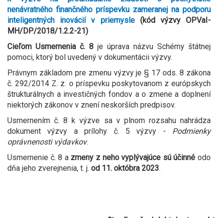
nenávratného finančného príspevku zameranej na podporu
inteligentných inovácií v priemysle
(kód
výzvy OPVaI-
MH/DP/2018/1.2.2-21)
Cieľom Usmernenia č. 8
je úprava názvu Schémy štátnej
pomoci, ktorý bol uvedený v dokumentácii výzvy.
Právnym základom pre zmenu výzvy je § 17 ods. 8 zákona
č. 292/2014 Z. z. o príspevku poskytovanom z európskych
štrukturálnych a investičných fondov a o zmene a doplnení
niektorých zákonov v znení neskorších predpisov.
Usmernením č. 8 k výzve sa v plnom rozsahu nahrádza
dokument výzvy a prílohy č. 5 výzvy -
Podmienky
oprávnenosti výdavkov
.
Usmernenie č. 8 a
zmeny z neho vyplývajúce sú účinné
odo
dňa jeho zverejnenia, t. j.
od 11​. októbra 2023
.