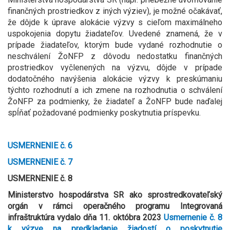
finančných prostriedkov z iných výziev), je možné očakávať,
že dôjde k úprave alokácie výzvy s cieľom maximálneho
uspokojenia dopytu žiadateľov. Uvedené znamená, že v
prípade žiadateľov, ktorým bude vydané rozhodnutie o
neschválení ŽoNFP z dôvodu nedostatku finančných
prostriedkov vyčlenených na výzvu, dôjde v prípade
dodatočného navýšenia alokácie výzvy k preskúmaniu
týchto rozhodnutí a ich zmene na rozhodnutia o schválení
ŽoNFP za podmienky, že žiadateľ a ŽoNFP bude naďalej
spĺňať požadované podmienky poskytnutia príspevku.
USMERNENIE č.
6
USMERNENIE č. 7
USMERNENIE č. 8
Ministerstvo hospodárstva SR ako sprostredkovateľský
orgán v rámci operačného programu Integrovaná
infraštruktúra
vydalo dňa 11. októbra 2023
Usmernenie č. 8
k výzve
na predkladanie žiadostí o poskytnutie