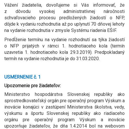
Vážení žiadatelia, dovoľujeme si Vás informovať, že
z dôvodu vysokej administratívnej náročnosti
schvaľovacieho procesu predložených žiadostí o NFP,
dôjde k vydaniu rozhodnutia až po uplynutí 70 dňovej lehoty
na vydanie rozhodnutia v zmysle Systému riadenia EŠIF.
Predĺženie termínu na vydanie rozhodnutí sa týka žiadostí
o NFP prijatých v rámci 1. hodnotiaceho kola (termín
uzavretia 1. hodnotiaceho kola 29.3.2019). Predpokladaný
termín na vydanie rozhodnutia je do 31.03.2020.
USMERNENIE č. 1
Upozornenie pre žiadateľov:
Ministerstvo hospodárstva Slovenskej republiky ako
sprostredkovateľský orgán pre operačný program Výskum a
inovácie konajúci v zastúpení Ministerstva školstva, vedy,
výskumu a športu Slovenskej republiky ako riadiaceho
orgánu pre operačný program Výskum a inovácie
upozorňuje žiadateľov, že dňa 1.4.2014 bol na webovom