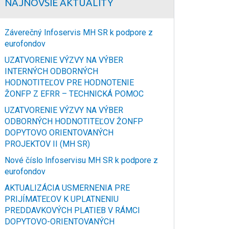
NAJNOVŠIE AKTUALITY
Záverečný Infoservis MH SR k podpore z
eurofondov
UZATVORENIE VÝZVY NA VÝBER
INTERNÝCH ODBORNÝCH
HODNOTITEĽOV PRE HODNOTENIE
ŽONFP Z EFRR – TECHNICKÁ POMOC
UZATVORENIE VÝZVY NA VÝBER
ODBORNÝCH HODNOTITEĽOV ŽONFP
DOPYTOVO ORIENTOVANÝCH
PROJEKTOV II (MH SR)
Nové číslo Infoservisu MH SR k podpore z
eurofondov
AKTUALIZÁCIA USMERNENIA PRE
PRIJÍMATEĽOV K UPLATNENIU
PREDDAVKOVÝCH PLATIEB V RÁMCI
DOPYTOVO-ORIENTOVANÝCH