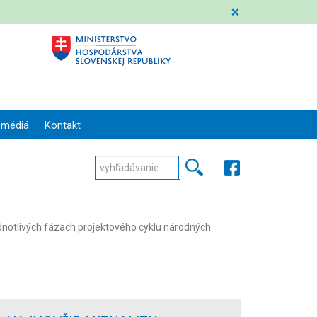
❌
 médiá
Kontakt
tlivých fázach projektového cyklu národných