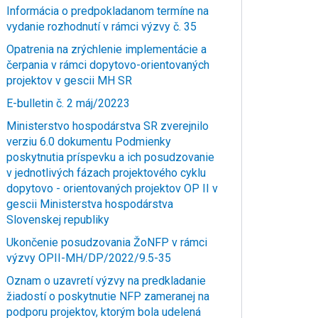
Informácia o predpokladanom termíne na
vydanie rozhodnutí v rámci výzvy č. 35
Opatrenia na zrýchlenie implementácie a
čerpania v rámci dopytovo-orientovaných
projektov v gescii MH SR
E-bulletin č. 2 máj/20223
Ministerstvo hospodárstva SR zverejnilo
verziu 6.0 dokumentu Podmienky
poskytnutia príspevku a ich posudzovanie
v jednotlivých fázach projektového cyklu
dopytovo - orientovaných projektov OP II v
gescii Ministerstva hospodárstva
Slovenskej republiky
Ukončenie posudzovania ŽoNFP v rámci
výzvy OPII-MH/DP/2022/9.5-35
Oznam o uzavretí výzvy na predkladanie
žiadostí o poskytnutie NFP zameranej na
podporu projektov, ktorým bola udelená