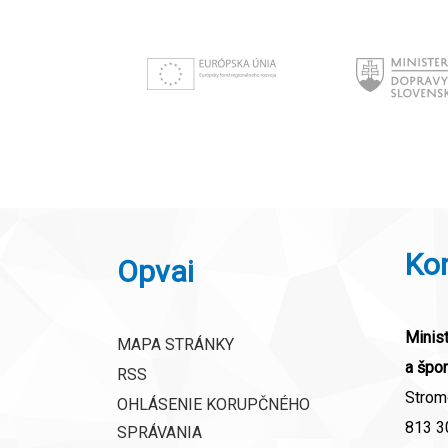
Ko
Opvai
Minist
MAPA STRÁNKY
a špor
RSS
Strom
OHLÁSENIE KORUPČNÉHO
813 30
SPRÁVANIA