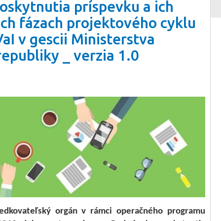
kytnutia príspevku a ich
ých fázach projektového cyklu
I v gescii Ministerstva
epubliky _ verzia 1.0
redkovateľský orgán v rámci operačného programu