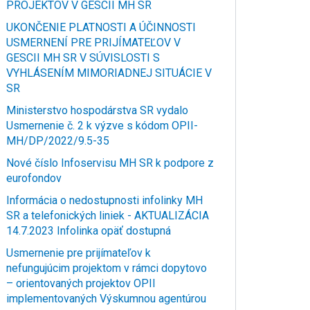
PROJEKTOV V GESCII MH SR
UKONČENIE PLATNOSTI A ÚČINNOSTI
USMERNENÍ PRE PRIJÍMATEĽOV V
GESCII MH SR V SÚVISLOSTI S
VYHLÁSENÍM MIMORIADNEJ SITUÁCIE V
SR
Ministerstvo hospodárstva SR vydalo
Usmernenie č. 2 k výzve s kódom OPII-
MH/DP/2022/9.5-35
Nové číslo Infoservisu MH SR k podpore z
eurofondov
Informácia o nedostupnosti infolinky MH
SR a telefonických liniek - AKTUALIZÁCIA
14.7.2023 Infolinka opäť dostupná
Usmernenie pre prijímateľov k
nefungujúcim projektom v rámci dopytovo
– orientovaných projektov OPII
implementovaných Výskumnou agentúrou