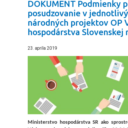
DOKUMENT Podmienky pos
posudzovanie v jednotliv
národných projektov OP Va
hospodárstva Slovenskej r
23. apríla 2019
Ministerstvo hospodárstva SR ako sprost