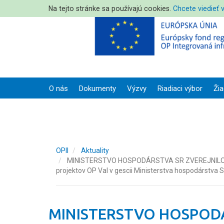
Na tejto stránke sa používajú cookies.
Chcete viedieť 
O nás
Dokumenty
Výzvy
Riadiaci výbor
Žia
OPII
Aktuality
MINISTERSTVO HOSPODÁRSTVA SR ZVEREJNILO DOKU
projektov OP VaI v gescii Ministerstva hospodárstva S
MINISTERSTVO HOSPODÁ