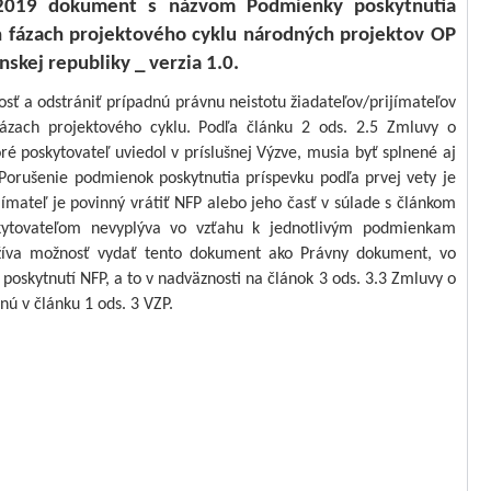
.2019 dokument s názvom Podmienky poskytnutia
h fázach projektového cyklu národných projektov OP
skej republiky _ verzia 1.0.
osť
a odstrániť prípadnú právnu neistotu žiadateľov/prijímateľov
fázach projektového cyklu. Podľa článku 2 ods. 2.5 Zmluvy o
é poskytovateľ uviedol v príslušnej Výzve, musia byť splnené aj
 Porušenie podmienok poskytnutia príspevku podľa prvej vety je
mateľ je povinný vrátiť NFP alebo jeho časť v súlade s článkom
ytovateľom nevyplýva vo vzťahu k jednotlivým podmienkam
yužíva možnosť vydať tento dokument ako Právny dokument, vo
oskytnutí NFP, a to v nadväznosti na článok 3 ods. 3.3 Zmluvy o
ú v článku 1 ods. 3 VZP.