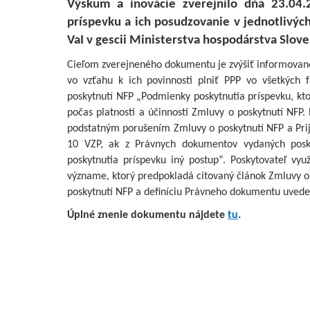
Výskum a inovácie zverejnilo dňa 23.04
príspevku a ich posudzovanie v jednotlivýc
VaI v gescii Ministerstva hospodárstva Sloven
Cieľom zverejneného dokumentu je zvýšiť informovan
vo vzťahu k ich povinnosti plniť PPP vo všetkých 
poskytnutí NFP „Podmienky poskytnutia príspevku, ktor
počas platnosti a účinnosti Zmluvy o poskytnutí NFP.
podstatným porušením Zmluvy o poskytnutí NFP a Prijí
10 VZP, ak z Právnych dokumentov vydaných posk
poskytnutia príspevku iný postup“. Poskytovateľ v
význame, ktorý predpokladá citovaný článok Zmluvy o p
poskytnutí NFP a definíciu Právneho dokumentu uveden
Úplné znenie dokumentu nájdete
tu
.