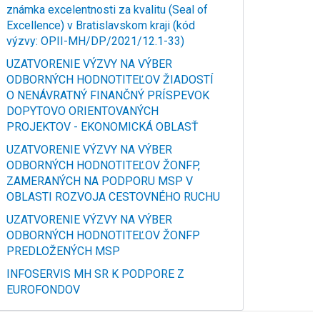
známka excelentnosti za kvalitu (Seal of
Excellence) v Bratislavskom kraji (kód
výzvy: OPII-MH/DP/2021/12.1-33)
UZATVORENIE VÝZVY NA VÝBER
ODBORNÝCH HODNOTITEĽOV ŽIADOSTÍ
O NENÁVRATNÝ FINANČNÝ PRÍSPEVOK
DOPYTOVO ORIENTOVANÝCH
PROJEKTOV - EKONOMICKÁ OBLASŤ
UZATVORENIE VÝZVY NA VÝBER
ODBORNÝCH HODNOTITEĽOV ŽONFP,
ZAMERANÝCH NA PODPORU MSP V
OBLASTI ROZVOJA CESTOVNÉHO RUCHU
UZATVORENIE VÝZVY NA VÝBER
ODBORNÝCH HODNOTITEĽOV ŽONFP
PREDLOŽENÝCH MSP
INFOSERVIS MH SR K PODPORE Z
EUROFONDOV