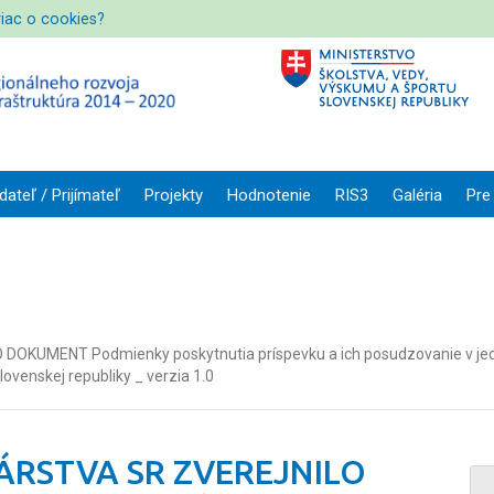
viac o cookies?
dateľ / Prijímateľ
Projekty
Hodnotenie
RIS3
Galéria
Pre
MENT Podmienky poskytnutia príspevku a ich posudzovanie v jedno
lovenskej republiky _ verzia 1.0
RSTVA SR ZVEREJNILO