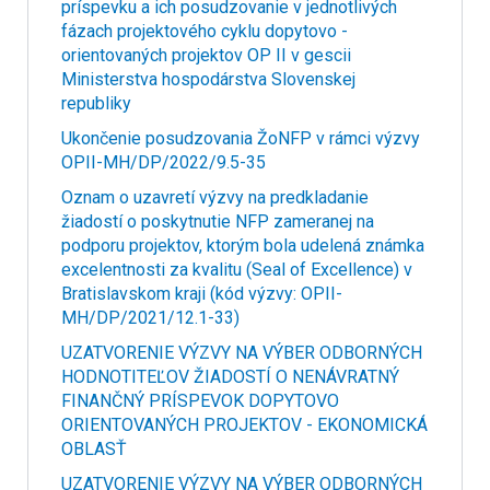
príspevku a ich posudzovanie v jednotlivých
fázach projektového cyklu dopytovo -
orientovaných projektov OP II v gescii
Ministerstva hospodárstva Slovenskej
republiky
Ukončenie posudzovania ŽoNFP v rámci výzvy
OPII-MH/DP/2022/9.5-35
Oznam o uzavretí výzvy na predkladanie
žiadostí o poskytnutie NFP zameranej na
podporu projektov, ktorým bola udelená známka
excelentnosti za kvalitu (Seal of Excellence) v
Bratislavskom kraji (kód výzvy: OPII-
MH/DP/2021/12.1-33)
UZATVORENIE VÝZVY NA VÝBER ODBORNÝCH
HODNOTITEĽOV ŽIADOSTÍ O NENÁVRATNÝ
FINANČNÝ PRÍSPEVOK DOPYTOVO
ORIENTOVANÝCH PROJEKTOV - EKONOMICKÁ
OBLASŤ
UZATVORENIE VÝZVY NA VÝBER ODBORNÝCH