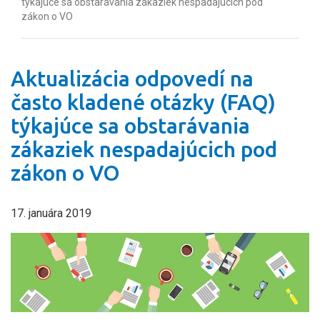
týkajúce sa obstarávania zákaziek nespadajúcich pod
zákon o VO
Aktualizácia odpovedí na
často kladené otázky (FAQ)
týkajúce sa obstarávania
zákaziek nespadajúcich pod
zákon o VO
17. januára 2019