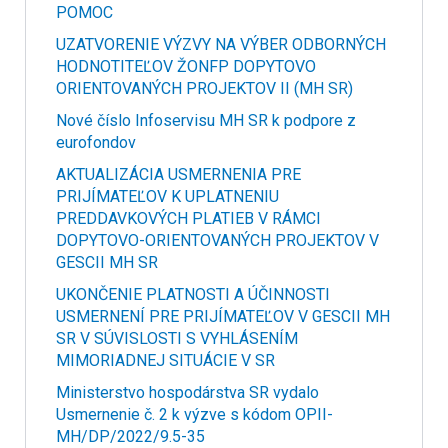
POMOC
UZATVORENIE VÝZVY NA VÝBER ODBORNÝCH
HODNOTITEĽOV ŽONFP DOPYTOVO
ORIENTOVANÝCH PROJEKTOV II (MH SR)
Nové číslo Infoservisu MH SR k podpore z
eurofondov
AKTUALIZÁCIA USMERNENIA PRE
PRIJÍMATEĽOV K UPLATNENIU
PREDDAVKOVÝCH PLATIEB V RÁMCI
DOPYTOVO-ORIENTOVANÝCH PROJEKTOV V
GESCII MH SR
UKONČENIE PLATNOSTI A ÚČINNOSTI
USMERNENÍ PRE PRIJÍMATEĽOV V GESCII MH
SR V SÚVISLOSTI S VYHLÁSENÍM
MIMORIADNEJ SITUÁCIE V SR
Ministerstvo hospodárstva SR vydalo
Usmernenie č. 2 k výzve s kódom OPII-
MH/DP/2022/9.5-35