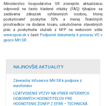
Ministerstvo hospodárstva SR zverejnilo aktualizáciu
odpovedí na často kladené otázky (FAQ) týkajúce sa
zadávania zákaziek vyhlásených osobou, ktorej
poskytovateľ poskytne 50% a menej finančných
prostriedkov na dodanie tovaru, uskutočnenie stavebných
prác a poskytnutie služieb z NFP na webovom sídle
www.opvai.sk
v časti
Podporné dokumenty k procesu VO v
gescii MH SR
.
NAJNOVŠIE AKTUALITY
Záverečný Infoservis MH SR k podpore z
eurofondov
UZATVORENIE VÝZVY NA VÝBER INTERNÝCH
ODBORNÝCH HODNOTITEĽOV PRE
HODNOTENIE ŽONFP Z EFRR – TECHNICKÁ