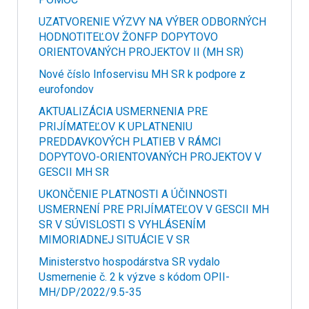
UZATVORENIE VÝZVY NA VÝBER ODBORNÝCH
HODNOTITEĽOV ŽONFP DOPYTOVO
ORIENTOVANÝCH PROJEKTOV II (MH SR)
Nové číslo Infoservisu MH SR k podpore z
eurofondov
AKTUALIZÁCIA USMERNENIA PRE
PRIJÍMATEĽOV K UPLATNENIU
PREDDAVKOVÝCH PLATIEB V RÁMCI
DOPYTOVO-ORIENTOVANÝCH PROJEKTOV V
GESCII MH SR
UKONČENIE PLATNOSTI A ÚČINNOSTI
USMERNENÍ PRE PRIJÍMATEĽOV V GESCII MH
SR V SÚVISLOSTI S VYHLÁSENÍM
MIMORIADNEJ SITUÁCIE V SR
Ministerstvo hospodárstva SR vydalo
Usmernenie č. 2 k výzve s kódom OPII-
MH/DP/2022/9.5-35