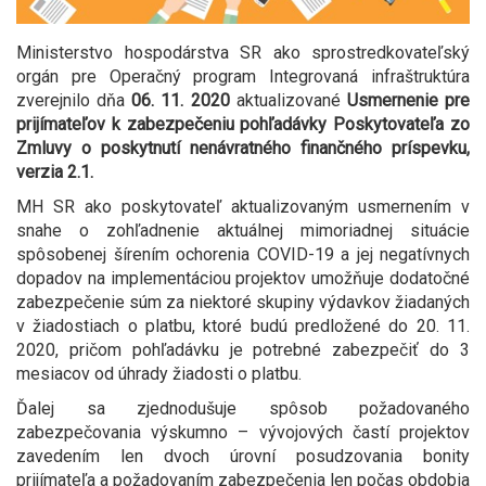
Ministerstvo hospodárstva SR ako sprostredkovateľský
orgán pre Operačný program Integrovaná infraštruktúra
zverejnilo dňa
06. 11. 2020
aktualizované
Usmernenie pre
prijímateľov k zabezpečeniu pohľadávky Poskytovateľa zo
Zmluvy o poskytnutí nenávratného finančného príspevku,
verzia 2.1.
MH SR ako poskytovateľ aktualizovaným usmernením v
snahe o zohľadnenie aktuálnej mimoriadnej situácie
spôsobenej šírením ochorenia COVID-19 a jej negatívnych
dopadov na implementáciou projektov umožňuje dodatočné
zabezpečenie súm za niektoré skupiny výdavkov žiadaných
v žiadostiach o platbu, ktoré budú predložené do 20. 11.
2020, pričom pohľadávku je potrebné zabezpečiť do 3
mesiacov od úhrady žiadosti o platbu.
Ďalej sa zjednodušuje spôsob požadovaného
zabezpečovania výskumno – vývojových častí projektov
zavedením len dvoch úrovní posudzovania bonity
prijímateľa a požadovaním zabezpečenia len počas obdobia