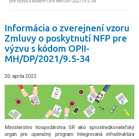
pre výzvu s kódom OPII-MH/DP/2021/9.5-34
Informácia o zverejnení vzoru
Zmluvy o poskytnutí NFP pre
výzvu s kódom OPII-
MH/DP/2021/9.5-34
20. apríla 2022
Ministerstvo hospodárstva SR ako sprostredkovateľský
orgán pre operačný program Integrovaná infraštruktúra