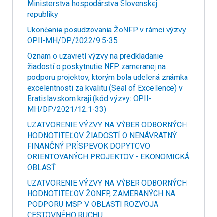
Ministerstva hospodárstva Slovenskej
republiky
Ukončenie posudzovania ŽoNFP v rámci výzvy
OPII-MH/DP/2022/9.5-35
Oznam o uzavretí výzvy na predkladanie
žiadostí o poskytnutie NFP zameranej na
podporu projektov, ktorým bola udelená známka
excelentnosti za kvalitu (Seal of Excellence) v
Bratislavskom kraji (kód výzvy: OPII-
MH/DP/2021/12.1-33)
UZATVORENIE VÝZVY NA VÝBER ODBORNÝCH
HODNOTITEĽOV ŽIADOSTÍ O NENÁVRATNÝ
FINANČNÝ PRÍSPEVOK DOPYTOVO
ORIENTOVANÝCH PROJEKTOV - EKONOMICKÁ
OBLASŤ
UZATVORENIE VÝZVY NA VÝBER ODBORNÝCH
HODNOTITEĽOV ŽONFP, ZAMERANÝCH NA
PODPORU MSP V OBLASTI ROZVOJA
CESTOVNÉHO RUCHU