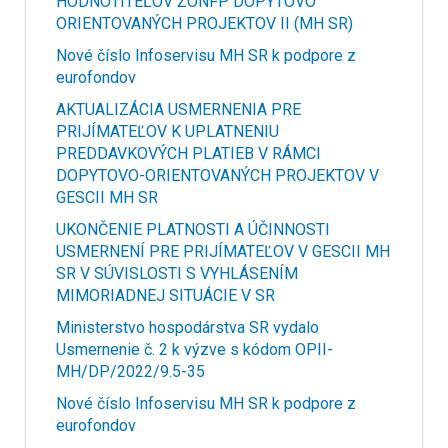
HODNOTITEĽOV ŽONFP DOPYTOVO
ORIENTOVANÝCH PROJEKTOV II (MH SR)
Nové číslo Infoservisu MH SR k podpore z
eurofondov
AKTUALIZÁCIA USMERNENIA PRE
PRIJÍMATEĽOV K UPLATNENIU
PREDDAVKOVÝCH PLATIEB V RÁMCI
DOPYTOVO-ORIENTOVANÝCH PROJEKTOV V
GESCII MH SR
UKONČENIE PLATNOSTI A ÚČINNOSTI
USMERNENÍ PRE PRIJÍMATEĽOV V GESCII MH
SR V SÚVISLOSTI S VYHLÁSENÍM
MIMORIADNEJ SITUÁCIE V SR
Ministerstvo hospodárstva SR vydalo
Usmernenie č. 2 k výzve s kódom OPII-
MH/DP/2022/9.5-35
Nové číslo Infoservisu MH SR k podpore z
eurofondov