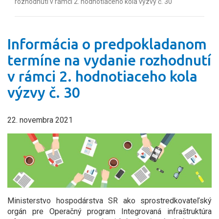
rozhodnutí v rámci 2. hodnotiaceho kola výzvy č. 30
Informácia o predpokladanom
termíne na vydanie rozhodnutí
v rámci 2. hodnotiaceho kola
výzvy č. 30
22. novembra 2021
Ministerstvo hospodárstva SR ako sprostredkovateľský
orgán pre Operačný program Integrovaná infraštruktúra