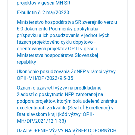
projektov v gescii MH SR
E-bulletin č. 2 máj/20223
Ministerstvo hospodárstva SR zverejnilo verziu
6.0 dokumentu Podmienky poskytnutia
príspevku a ich posudzovanie v jednotlivých
fázach projektového cyklu dopytovo -
orientovaných projektov OP II v gescii
Ministerstva hospodárstva Slovenskej
republiky
Ukončenie posudzovania ŽoNFP v rámci výzvy
OPII-MH/DP/2022/9.5-35
Oznam o uzavretí výzvy na predkladanie
žiadostí o poskytnutie NFP zameranej na
podporu projektov, ktorým bola udelená známka
excelentnosti za kvalitu (Seal of Excellence) v
Bratislavskom kraji (kód výzvy: OPII-
MH/DP/2021/12.1-33)
UZATVORENIE VÝZVY NA VÝBER ODBORNÝCH