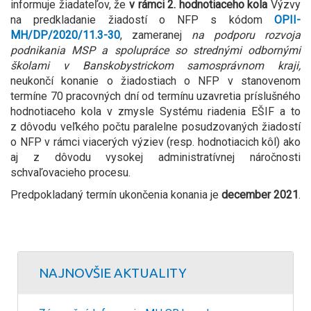
informuje žiadateľov, že
v rámci 2. hodnotiaceho kola
Výzvy
na predkladanie žiadostí o NFP s kódom
OPII-
MH/DP/2020/11.3-30
, zameranej
na podporu rozvoja
podnikania MSP a spolupráce so strednými odbornými
školami v Banskobystrickom samosprávnom kraji,
neukončí konanie o žiadostiach o NFP v stanovenom
termíne 70 pracovných dní od termínu uzavretia príslušného
hodnotiaceho kola v zmysle Systému riadenia EŠIF a to
z dôvodu veľkého počtu paralelne posudzovaných žiadostí
o NFP v rámci viacerých výziev (resp. hodnotiacich kôl) ako
aj z dôvodu vysokej administratívnej náročnosti
schvaľovacieho procesu.
Predpokladaný termín ukončenia konania je
december 2021
.
NAJNOVŠIE AKTUALITY