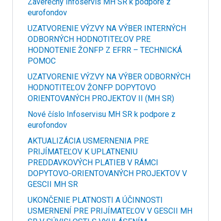
Záverečný Infoservis MH SR k podpore z
eurofondov
UZATVORENIE VÝZVY NA VÝBER INTERNÝCH
ODBORNÝCH HODNOTITEĽOV PRE
HODNOTENIE ŽONFP Z EFRR – TECHNICKÁ
POMOC
UZATVORENIE VÝZVY NA VÝBER ODBORNÝCH
HODNOTITEĽOV ŽONFP DOPYTOVO
ORIENTOVANÝCH PROJEKTOV II (MH SR)
Nové číslo Infoservisu MH SR k podpore z
eurofondov
AKTUALIZÁCIA USMERNENIA PRE
PRIJÍMATEĽOV K UPLATNENIU
PREDDAVKOVÝCH PLATIEB V RÁMCI
DOPYTOVO-ORIENTOVANÝCH PROJEKTOV V
GESCII MH SR
UKONČENIE PLATNOSTI A ÚČINNOSTI
USMERNENÍ PRE PRIJÍMATEĽOV V GESCII MH