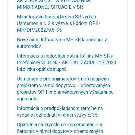
SR V SÚVISLOSTI S VYHLÁSENÍM
MIMORIADNEJ SITUÁCIE V SR
Ministerstvo hospodárstva SR vydalo
Usmernenie č. 2 k výzve s kódom OPII-
MH/DP/2022/9.5-35
Nové číslo Infoservisu MH SR k podpore z
eurofondov
Informácia o nedostupnosti infolinky MH SR a
telefonických liniek - AKTUALIZÁCIA 14.7.2023
Infolinka opäť dostupná
Usmernenie pre prijímateľov k nefungujúcim
projektom v rámci dopytovo – orientovaných
projektov OPII implementovaných Výskumnou
agentúrou
Informácia o predpokladanom termíne na
vydanie rozhodnutí v rámci výzvy č. 35
Opatrenia na zrýchlenie implementácie a
čerpania v rámci dopytovo-orientovaných