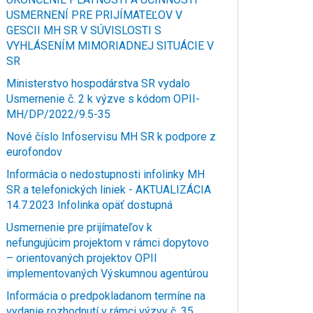
USMERNENÍ PRE PRIJÍMATEĽOV V
GESCII MH SR V SÚVISLOSTI S
VYHLÁSENÍM MIMORIADNEJ SITUÁCIE V
SR
Ministerstvo hospodárstva SR vydalo
Usmernenie č. 2 k výzve s kódom OPII-
MH/DP/2022/9.5-35
Nové číslo Infoservisu MH SR k podpore z
eurofondov
Informácia o nedostupnosti infolinky MH
SR a telefonických liniek - AKTUALIZÁCIA
14.7.2023 Infolinka opäť dostupná
Usmernenie pre prijímateľov k
nefungujúcim projektom v rámci dopytovo
– orientovaných projektov OPII
implementovaných Výskumnou agentúrou
Informácia o predpokladanom termíne na
vydanie rozhodnutí v rámci výzvy č. 35