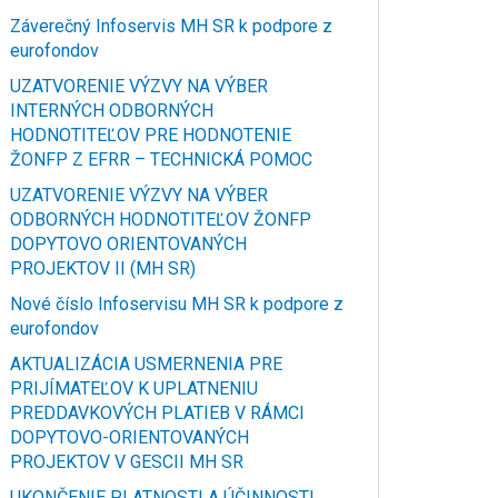
Záverečný Infoservis MH SR k podpore z
eurofondov
UZATVORENIE VÝZVY NA VÝBER
INTERNÝCH ODBORNÝCH
HODNOTITEĽOV PRE HODNOTENIE
ŽONFP Z EFRR – TECHNICKÁ POMOC
UZATVORENIE VÝZVY NA VÝBER
ODBORNÝCH HODNOTITEĽOV ŽONFP
DOPYTOVO ORIENTOVANÝCH
PROJEKTOV II (MH SR)
Nové číslo Infoservisu MH SR k podpore z
eurofondov
AKTUALIZÁCIA USMERNENIA PRE
PRIJÍMATEĽOV K UPLATNENIU
PREDDAVKOVÝCH PLATIEB V RÁMCI
DOPYTOVO-ORIENTOVANÝCH
PROJEKTOV V GESCII MH SR
UKONČENIE PLATNOSTI A ÚČINNOSTI