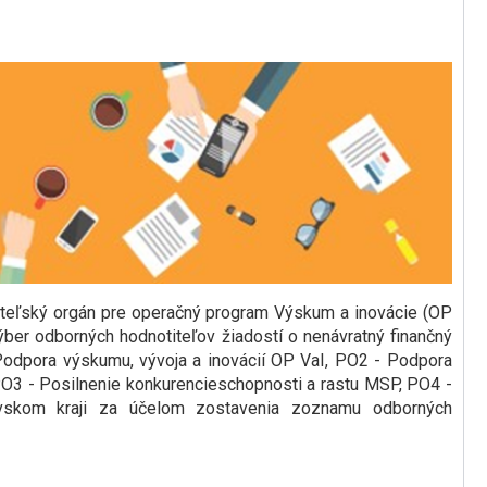
teľský orgán pre operačný program Výskum a inovácie (OP
ber odborných hodnotiteľov žiadostí o nenávratný finančný
Podpora výskumu, vývoja a inovácií OP VaI, PO2 - Podpora
, PO3 - Posilnenie konkurencieschopnosti a rastu MSP, PO4 -
vskom kraji za účelom zostavenia zoznamu odborných