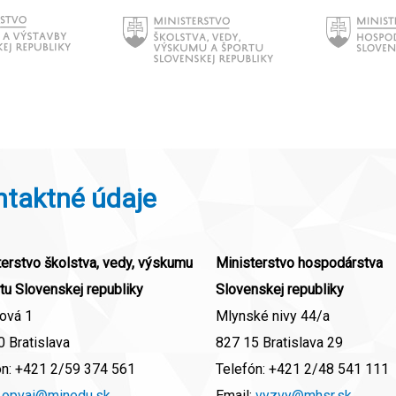
ntaktné údaje
erstvo školstva, vedy, výskumu
Ministerstvo hospodárstva
tu Slovenskej republiky
Slovenskej republiky
ová 1
Mlynské nivy 44/a
 Bratislava
827 15 Bratislava 29
ón:
+421 2/59 374 561
Telefón:
+421 2/48 541 111
:
opvai@minedu.sk
Email:
vyzvy@mhsr.sk