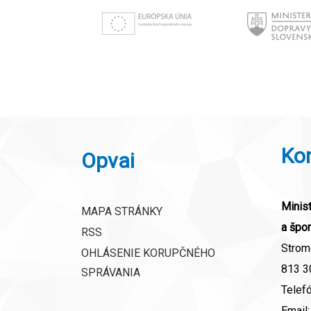
Ko
Opvai
Minist
MAPA STRÁNKY
a špor
RSS
Strom
OHLÁSENIE KORUPČNÉHO
813 30
SPRÁVANIA
Telef
Email