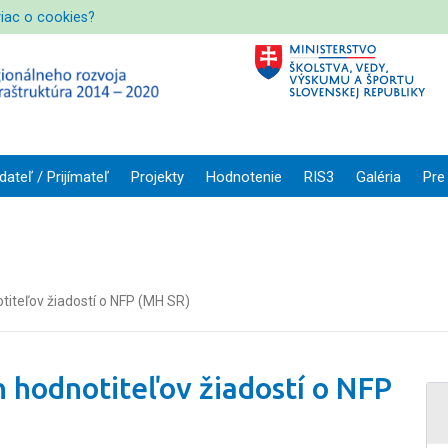
viac o cookies?
dateľ / Prijímateľ
Projekty
Hodnotenie
RIS3
Galéria
Pre
iteľov žiadostí o NFP (MH SR)
 hodnotiteľov žiadostí o NFP