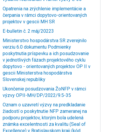
Opatrenia na zrýchlenie implementácie a
čerpania v rámci dopytovo-orientovaných
projektov v gescii MH SR
E-bulletin č. 2 máj/20223
Ministerstvo hospodárstva SR zverejnilo
verziu 6.0 dokumentu Podmienky
poskytnutia príspevku a ich posudzovanie
v jednotlivých fázach projektového cyklu
dopytovo - orientovaných projektov OP II v
gescii Ministerstva hospodárstva
Slovenskej republiky
Ukončenie posudzovania ŽoNFP v rámci
výzvy OPII-MH/DP/2022/9.5-35
Oznam o uzavretí výzvy na predkladanie
žiadostí o poskytnutie NFP zameranej na
podporu projektov, ktorým bola udelená
známka excelentnosti za kvalitu (Seal of
Excellence) v Bratislavskom kraji (kód