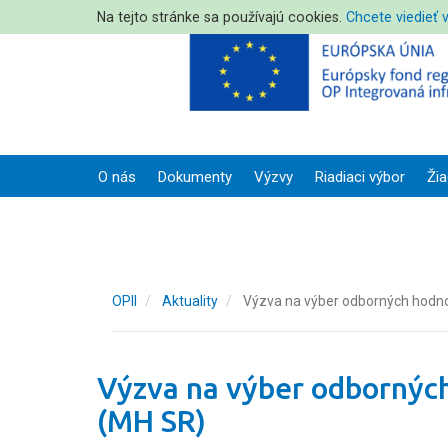
Na tejto stránke sa používajú cookies.
Chcete viedieť 
O nás
Dokumenty
Výzvy
Riadiaci výbor
Žia
OPII
Aktuality
Výzva na výber odborných hodnot
Výzva na výber odborných
(MH SR)