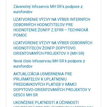
Záverečný Infoservis MH SR k podpore z
eurofondov
UZATVORENIE VÝZVY NA VÝBER INTERNÝCH
ODBORNÝCH HODNOTITEĽOV PRE
HODNOTENIE ŽONFP Z EFRR – TECHNICKÁ
POMOC
UZATVORENIE VÝZVY NA VÝBER ODBORNÝCH
HODNOTITEĽOV ŽONFP DOPYTOVO
ORIENTOVANÝCH PROJEKTOV II (MH SR)
Nové číslo Infoservisu MH SR k podpore z
eurofondov
AKTUALIZÁCIA USMERNENIA PRE
PRIJÍMATEĽOV K UPLATNENIU
PREDDAVKOVÝCH PLATIEB V RÁMCI
DOPYTOVO-ORIENTOVANÝCH PROJEKTOV V
GESCII MH SR
UKONČENIE PLATNOSTI A ÚČINNOSTI