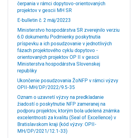
čerpania v rámci dopytovo-orientovaných
projektov v gescii MH SR
E-bulletin č. 2 máj/20223
Ministerstvo hospodárstva SR zverejnilo verziu
6.0 dokumentu Podmienky poskytnutia
príspevku a ich posudzovanie v jednotlivých
fázach projektového cyklu dopytovo -
orientovaných projektov OP II v gescii
Ministerstva hospodárstva Slovenskej
republiky
Ukončenie posudzovania ŽoNFP v rámci výzvy
OPII-MH/DP/2022/9.5-35
Oznam o uzavretí výzvy na predkladanie
žiadostí o poskytnutie NFP zameranej na
podporu projektov, ktorým bola udelená známka
excelentnosti za kvalitu (Seal of Excellence) v
Bratislavskom kraji (kód výzvy: OPII-
MH/DP/2021/12.1-33)