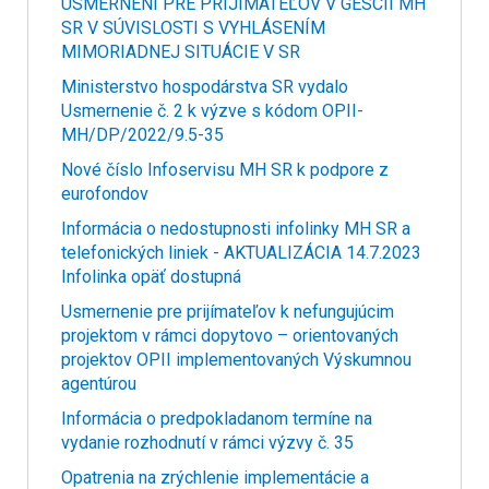
USMERNENÍ PRE PRIJÍMATEĽOV V GESCII MH
SR V SÚVISLOSTI S VYHLÁSENÍM
MIMORIADNEJ SITUÁCIE V SR
Ministerstvo hospodárstva SR vydalo
Usmernenie č. 2 k výzve s kódom OPII-
MH/DP/2022/9.5-35
Nové číslo Infoservisu MH SR k podpore z
eurofondov
Informácia o nedostupnosti infolinky MH SR a
telefonických liniek - AKTUALIZÁCIA 14.7.2023
Infolinka opäť dostupná
Usmernenie pre prijímateľov k nefungujúcim
projektom v rámci dopytovo – orientovaných
projektov OPII implementovaných Výskumnou
agentúrou
Informácia o predpokladanom termíne na
vydanie rozhodnutí v rámci výzvy č. 35
Opatrenia na zrýchlenie implementácie a