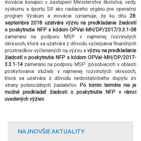
inovácie konajúci v zastúpení Ministerstva školstva, vedy,
výskumu a športu SR ako riadiaceho orgánu pre operačný
program Výskum a inovácie oznamuje, že ku dňu
28.
septembra 2018 uzatvára výzvu na predkladanie žiadostí
o poskytnutie NFP s kódom OPVaI-MH/DP/2017/3.3.1-08
zameranú na podporu MSP v najmenej rozvinutých
okresoch, ktorá sa uzatvára z dôvodu vyčerpania finančných
prostriedkov vyčlenených na výzvu a
výzvu na predkladanie
žiadostí o poskytnutie NFP s kódom OPVaI-MH/DP/2017-
3.3.1-14
zameranú na podporu MSP
pôsobiacich v oblasti
poskytovania služieb v najmenej rozvinutých okresoch,
ktorá sa uzatvára z dôvodu nedostatočného dopytu zo
strany potenciálnych žiadateľov.
Po tomto termíne nie je
možné predkladať žiadosti o poskytnutie NFP v rámci
uvedených výziev.
NAJNOVŠIE AKTUALITY