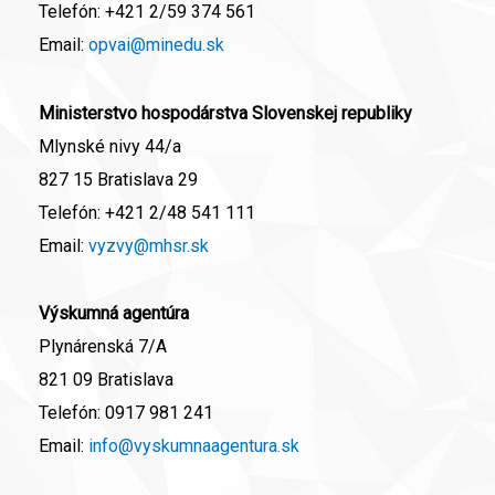
Telefón:
+421 2/59 374 561
Email:
opvai@minedu.sk
Ministerstvo hospodárstva Slovenskej republiky
Mlynské nivy 44/a
827 15 Bratislava 29
Telefón:
+421 2/48 541 111
Email:
vyzvy@mhsr.sk
Výskumná agentúra
Plynárenská 7/A
821 09 Bratislava
Telefón:
0917 981 241
Email:
info@vyskumnaagentura.sk