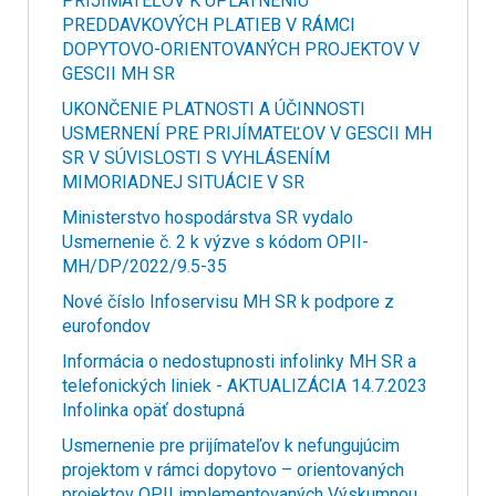
PRIJÍMATEĽOV K UPLATNENIU
PREDDAVKOVÝCH PLATIEB V RÁMCI
DOPYTOVO-ORIENTOVANÝCH PROJEKTOV V
GESCII MH SR
UKONČENIE PLATNOSTI A ÚČINNOSTI
USMERNENÍ PRE PRIJÍMATEĽOV V GESCII MH
SR V SÚVISLOSTI S VYHLÁSENÍM
MIMORIADNEJ SITUÁCIE V SR
Ministerstvo hospodárstva SR vydalo
Usmernenie č. 2 k výzve s kódom OPII-
MH/DP/2022/9.5-35
Nové číslo Infoservisu MH SR k podpore z
eurofondov
Informácia o nedostupnosti infolinky MH SR a
telefonických liniek - AKTUALIZÁCIA 14.7.2023
Infolinka opäť dostupná
Usmernenie pre prijímateľov k nefungujúcim
projektom v rámci dopytovo – orientovaných
projektov OPII implementovaných Výskumnou