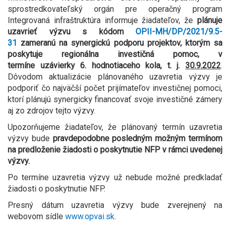
sprostredkovateľský orgán pre operačný program
Integrovaná infraštruktúra informuje žiadateľov, že
plánuje
uzavrieť výzvu s kódom
OPII-MH/DP/2021/9.5-
31
zameranú na synergickú podporu projektov, ktorým sa
poskytuje regionálna investičná pomoc,
v
termíne uzávierky 6. hodnotiaceho kola, t. j.
30.9.2022
.
Dôvodom aktualizácie plánovaného uzavretia výzvy je
podporiť
čo najväčší počet prijímateľov investičnej pomoci,
ktorí plánujú synergicky financovať svoje investičné zámery
aj zo zdrojov tejto výzvy
.
Upozorňujeme žiadateľov, že plánovaný termín uzavretia
výzvy bude
pravdepodobne posledným možným termínom
na predloženie žiadosti o poskytnutie NFP v rámci uvedenej
výzvy.
Po termíne uzavretia výzvy už nebude možné predkladať
žiadosti o poskytnutie NFP.
Presný dátum uzavretia výzvy bude zverejnený na
webovom sídle
www.opvai.sk
.