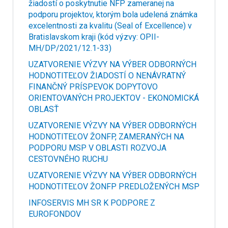
žiadostí o poskytnutie NFP zameranej na
podporu projektov, ktorým bola udelená známka
excelentnosti za kvalitu (Seal of Excellence) v
Bratislavskom kraji (kód výzvy: OPII-
MH/DP/2021/12.1-33)
UZATVORENIE VÝZVY NA VÝBER ODBORNÝCH
HODNOTITEĽOV ŽIADOSTÍ O NENÁVRATNÝ
FINANČNÝ PRÍSPEVOK DOPYTOVO
ORIENTOVANÝCH PROJEKTOV - EKONOMICKÁ
OBLASŤ
UZATVORENIE VÝZVY NA VÝBER ODBORNÝCH
HODNOTITEĽOV ŽONFP, ZAMERANÝCH NA
PODPORU MSP V OBLASTI ROZVOJA
CESTOVNÉHO RUCHU
UZATVORENIE VÝZVY NA VÝBER ODBORNÝCH
HODNOTITEĽOV ŽONFP PREDLOŽENÝCH MSP
INFOSERVIS MH SR K PODPORE Z
EUROFONDOV