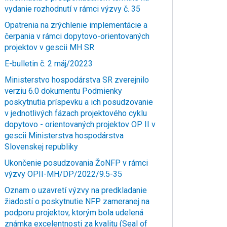
vydanie rozhodnutí v rámci výzvy č. 35
Opatrenia na zrýchlenie implementácie a
čerpania v rámci dopytovo-orientovaných
projektov v gescii MH SR
E-bulletin č. 2 máj/20223
Ministerstvo hospodárstva SR zverejnilo
verziu 6.0 dokumentu Podmienky
poskytnutia príspevku a ich posudzovanie
v jednotlivých fázach projektového cyklu
dopytovo - orientovaných projektov OP II v
gescii Ministerstva hospodárstva
Slovenskej republiky
Ukončenie posudzovania ŽoNFP v rámci
výzvy OPII-MH/DP/2022/9.5-35
Oznam o uzavretí výzvy na predkladanie
žiadostí o poskytnutie NFP zameranej na
podporu projektov, ktorým bola udelená
známka excelentnosti za kvalitu (Seal of