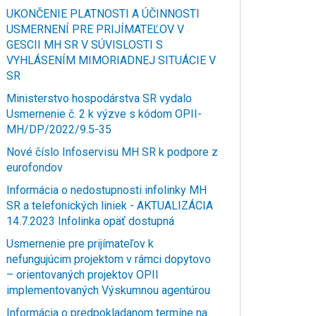
UKONČENIE PLATNOSTI A ÚČINNOSTI
USMERNENÍ PRE PRIJÍMATEĽOV V
GESCII MH SR V SÚVISLOSTI S
VYHLÁSENÍM MIMORIADNEJ SITUÁCIE V
SR
Ministerstvo hospodárstva SR vydalo
Usmernenie č. 2 k výzve s kódom OPII-
MH/DP/2022/9.5-35
Nové číslo Infoservisu MH SR k podpore z
eurofondov
Informácia o nedostupnosti infolinky MH
SR a telefonických liniek - AKTUALIZÁCIA
14.7.2023 Infolinka opäť dostupná
Usmernenie pre prijímateľov k
nefungujúcim projektom v rámci dopytovo
– orientovaných projektov OPII
implementovaných Výskumnou agentúrou
Informácia o predpokladanom termíne na