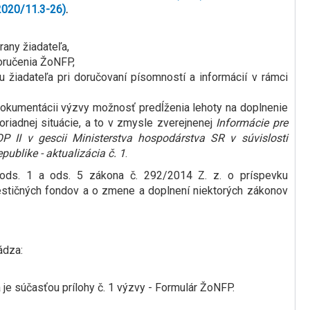
2020/11.3-26)
.
ny žiadateľa,
ručenia ŽoNFP,
dateľa pri doručovaní písomností a informácií v rámci
dokumentácii výzvy možnosť predĺženia lehoty na doplnenie
riadnej situácie, a to v zmysle zverejnenej
Informácie pre
P II v gescii Ministerstva hospodárstva SR v súvislosti
ublike - aktualizácia č. 1
.
ds. 1 a ods. 5 zákona č. 292/2014 Z. z. o príspevku
estičných fondov a o zmene a doplnení niektorých zákonov
ádza:
á je súčasťou prílohy č. 1 výzvy - Formulár ŽoNFP.