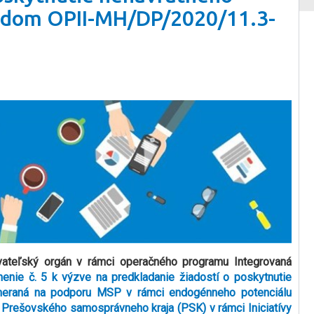
kódom OPII-MH/DP/2020/11.3-
vateľský orgán v rámci operačného programu Integrovaná
enie č. 5 k výzve na predkladanie žiadostí o poskytnutie
zameraná na podporu MSP v rámci endogénneho potenciálu
 Prešovského samosprávneho kraja (PSK) v rámci Iniciatívy