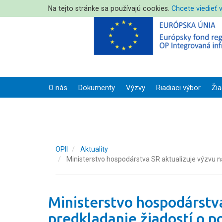
Na tejto stránke sa používajú cookies.
Chcete viedieť 
O nás
Dokumenty
Výzvy
Riadiaci výbor
Žia
OPII
Aktuality
Ministerstvo hospodárstva SR aktualizuje výzvu 
Ministerstvo hospodárstva
predkladanie žiadostí o 