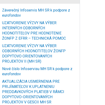
Záverečný Infoservis MH SR k podpore z
eurofondov
UZATVORENIE VÝZVY NA VÝBER
INTERNÝCH ODBORNÝCH
HODNOTITEĽOV PRE HODNOTENIE
ŽONFP Z EFRR – TECHNICKÁ POMOC
UZATVORENIE VÝZVY NA VÝBER
ODBORNÝCH HODNOTITEĽOV ŽONFP
DOPYTOVO ORIENTOVANÝCH
PROJEKTOV II (MH SR)
Nové číslo Infoservisu MH SR k podpore z
eurofondov
AKTUALIZÁCIA USMERNENIA PRE
PRIJÍMATEĽOV K UPLATNENIU
PREDDAVKOVÝCH PLATIEB V RÁMCI
DOPYTOVO-ORIENTOVANÝCH
PROJEKTOV V GESCII MH SR