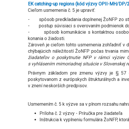
EK catching-up regions (kód výzvy OPII-MH/DP/
Cieľom usmernenia č. 5 je upraviť:
- spôsob predkladania doplnenej ŽoNFP zo stra
- postup súvisiaci s overovaním podmienok do
- spôsob komunikácie s kontaktnou osobou žia
konania o žiadosti.
Zároveň je cieľom tohto usmernenia zohľadniť v 
chýbajúcich náležitostí ŽoNFP počas trvania mimo
žiadateľov o poskytnutie NFP v rámci výziev O
s vyhlásením mimoriadnej situácie v Slovenskej rep
​Právnym základom pre zmenu výzvy je § 57 o
poskytovanom z európskych štrukturálnych a inv
v znení neskorších predpisov.
Usmernením č. 5 k výzve sa v plnom rozsahu nahr
Príloha č. 2 výzvy - Príručka pre žiadateľa
Inštrukcia k vyplneniu formulára ŽoNFP, ktor