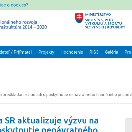
viac o cookies?
dateľ / Prijímateľ
Projekty
Hodnotenie
RIS3
Galéria
Pre
na predkladanie žiadostí o poskytnutie nenávratného finančného prís
 SR aktualizuje výzvu na
poskytnutie nenávratného