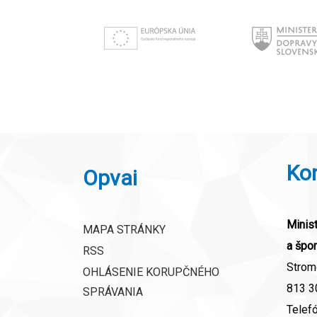
Ko
Opvai
Minist
MAPA STRÁNKY
a špor
RSS
Strom
OHLÁSENIE KORUPČNÉHO
813 30
SPRÁVANIA
Telef