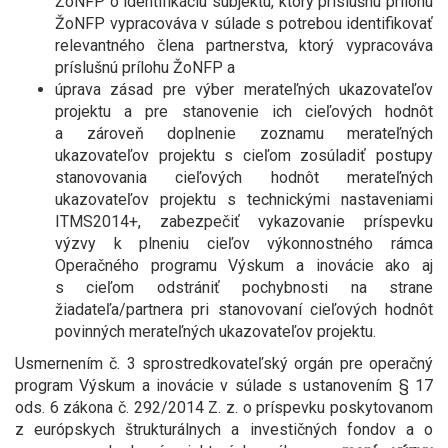
ŽoNFP o identifikáciu subjektu, ktorý príslušnú prílohu
ŽoNFP vypracováva v súlade s potrebou identifikovať
relevantného člena partnerstva, ktorý vypracováva
príslušnú prílohu ŽoNFP a
úprava zásad pre výber merateľných ukazovateľov
projektu a pre stanovenie ich cieľových hodnôt
a zároveň doplnenie zoznamu merateľných
ukazovateľov projektu s cieľom zosúladiť postupy
stanovovania cieľových hodnôt merateľných
ukazovateľov projektu s technickými nastaveniami
ITMS2014+, zabezpečiť vykazovanie príspevku
výzvy k plneniu cieľov výkonnostného rámca
Operačného programu Výskum a inovácie ako aj
s cieľom odstrániť pochybnosti na strane
žiadateľa/partnera pri stanovovaní cieľových hodnôt
povinných merateľných ukazovateľov projektu.
Usmernením č. 3 sprostredkovateľský orgán pre operačný
program Výskum a inovácie v súlade s ustanovením § 17
ods. 6 zákona č. 292/2014 Z. z. o príspevku poskytovanom
z európskych štrukturálnych a investičných fondov a o