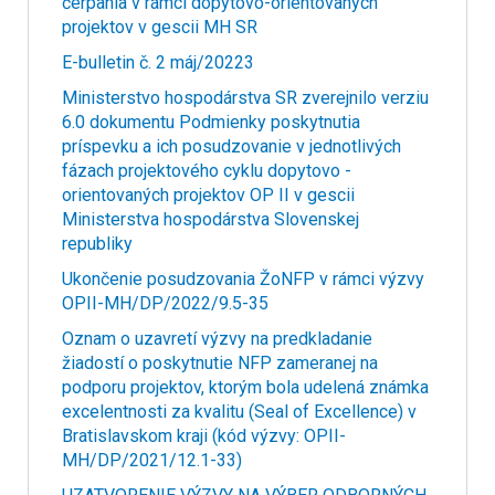
čerpania v rámci dopytovo-orientovaných
projektov v gescii MH SR
E-bulletin č. 2 máj/20223
Ministerstvo hospodárstva SR zverejnilo verziu
6.0 dokumentu Podmienky poskytnutia
príspevku a ich posudzovanie v jednotlivých
fázach projektového cyklu dopytovo -
orientovaných projektov OP II v gescii
Ministerstva hospodárstva Slovenskej
republiky
Ukončenie posudzovania ŽoNFP v rámci výzvy
OPII-MH/DP/2022/9.5-35
Oznam o uzavretí výzvy na predkladanie
žiadostí o poskytnutie NFP zameranej na
podporu projektov, ktorým bola udelená známka
excelentnosti za kvalitu (Seal of Excellence) v
Bratislavskom kraji (kód výzvy: OPII-
MH/DP/2021/12.1-33)