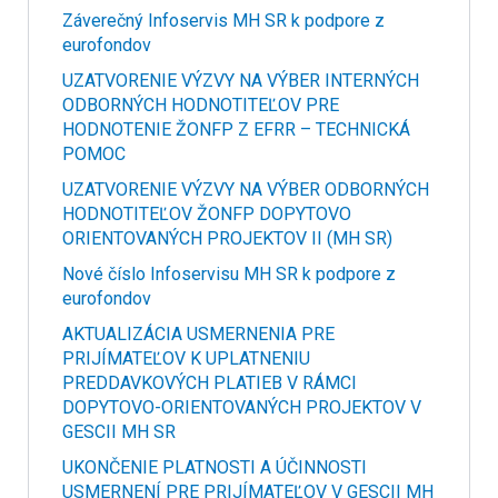
Záverečný Infoservis MH SR k podpore z
eurofondov
UZATVORENIE VÝZVY NA VÝBER INTERNÝCH
ODBORNÝCH HODNOTITEĽOV PRE
HODNOTENIE ŽONFP Z EFRR – TECHNICKÁ
POMOC
UZATVORENIE VÝZVY NA VÝBER ODBORNÝCH
HODNOTITEĽOV ŽONFP DOPYTOVO
ORIENTOVANÝCH PROJEKTOV II (MH SR)
Nové číslo Infoservisu MH SR k podpore z
eurofondov
AKTUALIZÁCIA USMERNENIA PRE
PRIJÍMATEĽOV K UPLATNENIU
PREDDAVKOVÝCH PLATIEB V RÁMCI
DOPYTOVO-ORIENTOVANÝCH PROJEKTOV V
GESCII MH SR
UKONČENIE PLATNOSTI A ÚČINNOSTI
USMERNENÍ PRE PRIJÍMATEĽOV V GESCII MH