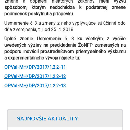
zmene a doplnení niektorých zákonov
mení výzvu
spôsobom, ktorým nedochádza k podstatnej zmene
podmienok poskytnutia príspevku.
Usmernenie č. 3 a zmeny z neho vyplývajúce sú účinné odo
dňa zverejnenia, t. j. od 25. 4. 2018.
Úplné znenie Usmernenia č. 3 ku všetkým z vyššie
uvedených výziev na predkladanie ŽoNFP zameraných na
podporu inovácií prostredníctvom priemyselného výskumu
a experimentálneho vývoja nájdete tu:
OPVaI-MH/DP/2017/1.2.2-11
OPVaI-MH/DP/2017/1.2.2-12
OPVaI-MH/DP/2017/1.2.2-13
NAJNOVŠIE AKTUALITY