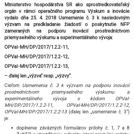
Ministerstvo hospodárstva SR ako sprostredkovateľský
orgán v rámci operačného programu Výskum a inovácie
vydalo dňa 25. 4. 2018 Usmernenie č. 3 k nasledovným
výzvam na predkladanie žiadostí o poskytnutie NFP
zameraných na podporu inovácií prostredníctvom
priemyselného výskumu a experimentálneho vývoja:
OPVaI-MH/DP/2017/1.2.2-11,
OPVaI-MH/DP/2017/1.2.2-12,
OPVaI-MH/DP/2017/1.2.2-13,
– ďalej len „výzva“ resp. „výzvy“.
Cieľom
Usmernenia č. 3 k výzvam na podporu inovácií
prostredníctvom priemyselného výskumu a
experimentálneho vývoja s kódom OPVaI-
MH/DP/2017/1.2.2-11, OPVaI-MH/DP/2017/1.2.2-12,
OPVaI-MH/DP/2017/1.2.2-13
(ďalej len „usmernenie č. 3“)
je:
doplnenie záväzných formulárov prílohy č. 1, 7 a 8