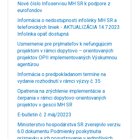
Nové číslo Infoservisu MH SR k podpore z
eurofondov
Informácia o nedostupnosti infolinky MH SR a
telefonických liniek - AKTUALIZÁCIA 14.7.2023
Infolinka opäť dostupná
Usmernenie pre prijímateľov k nefungujúcim
projektom v rámci dopytovo – orientovaných
projektov OPII implementovaných Výskumnou
agentúrou
Informácia o predpokladanom termíne na
vydanie rozhodnutí v rámci výzvy č. 35
Opatrenia na zrýchlenie implementácie a
čerpania v rámci dopytovo-orientovaných
projektov v gescii MH SR
E-bulletin č. 2 máj/20223
Ministerstvo hospodárstva SR zverejnilo verziu
6.0 dokumentu Podmienky poskytnutia
príspevku a ich posudzovanie v jednotlivých