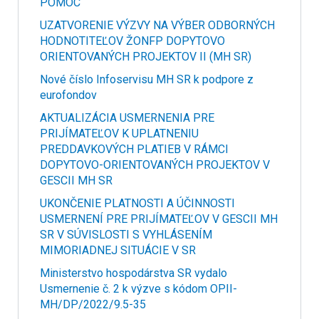
POMOC
UZATVORENIE VÝZVY NA VÝBER ODBORNÝCH
HODNOTITEĽOV ŽONFP DOPYTOVO
ORIENTOVANÝCH PROJEKTOV II (MH SR)
Nové číslo Infoservisu MH SR k podpore z
eurofondov
AKTUALIZÁCIA USMERNENIA PRE
PRIJÍMATEĽOV K UPLATNENIU
PREDDAVKOVÝCH PLATIEB V RÁMCI
DOPYTOVO-ORIENTOVANÝCH PROJEKTOV V
GESCII MH SR
UKONČENIE PLATNOSTI A ÚČINNOSTI
USMERNENÍ PRE PRIJÍMATEĽOV V GESCII MH
SR V SÚVISLOSTI S VYHLÁSENÍM
MIMORIADNEJ SITUÁCIE V SR
Ministerstvo hospodárstva SR vydalo
Usmernenie č. 2 k výzve s kódom OPII-
MH/DP/2022/9.5-35