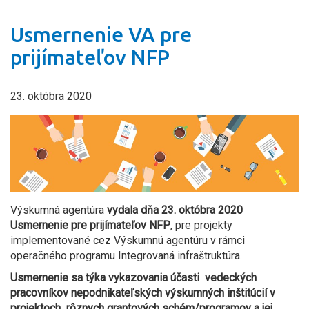
Usmernenie VA pre
prijímateľov NFP
23. októbra 2020
Výskumná agentúra
vydala dňa 23. októbra 2020
Usmernenie
pre prijímateľov NFP
, pre projekty
implementované cez Výskumnú agentúru v rámci
operačného programu Integrovaná infraštruktúra.
Usmernenie sa týka
vykazovania účasti vedeckých
pracovníkov nepodnikateľských výskumných inštitúcií v
projektoch rôznych grantových schém/programov a jej