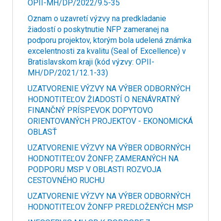
OPII-MH/DP/2022/9.5-35
Oznam o uzavretí výzvy na predkladanie
žiadostí o poskytnutie NFP zameranej na
podporu projektov, ktorým bola udelená známka
excelentnosti za kvalitu (Seal of Excellence) v
Bratislavskom kraji (kód výzvy: OPII-
MH/DP/2021/12.1-33)
UZATVORENIE VÝZVY NA VÝBER ODBORNÝCH
HODNOTITEĽOV ŽIADOSTÍ O NENÁVRATNÝ
FINANČNÝ PRÍSPEVOK DOPYTOVO
ORIENTOVANÝCH PROJEKTOV - EKONOMICKÁ
OBLASŤ
UZATVORENIE VÝZVY NA VÝBER ODBORNÝCH
HODNOTITEĽOV ŽONFP, ZAMERANÝCH NA
PODPORU MSP V OBLASTI ROZVOJA
CESTOVNÉHO RUCHU
UZATVORENIE VÝZVY NA VÝBER ODBORNÝCH
HODNOTITEĽOV ŽONFP PREDLOŽENÝCH MSP