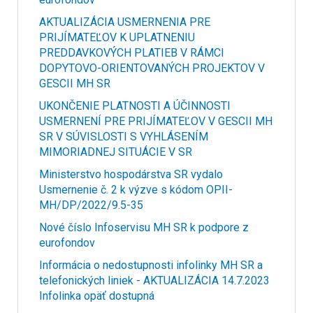
AKTUALIZÁCIA USMERNENIA PRE
PRIJÍMATEĽOV K UPLATNENIU
PREDDAVKOVÝCH PLATIEB V RÁMCI
DOPYTOVO-ORIENTOVANÝCH PROJEKTOV V
GESCII MH SR
UKONČENIE PLATNOSTI A ÚČINNOSTI
USMERNENÍ PRE PRIJÍMATEĽOV V GESCII MH
SR V SÚVISLOSTI S VYHLÁSENÍM
MIMORIADNEJ SITUÁCIE V SR
Ministerstvo hospodárstva SR vydalo
Usmernenie č. 2 k výzve s kódom OPII-
MH/DP/2022/9.5-35
Nové číslo Infoservisu MH SR k podpore z
eurofondov
Informácia o nedostupnosti infolinky MH SR a
telefonických liniek - AKTUALIZÁCIA 14.7.2023
Infolinka opäť dostupná