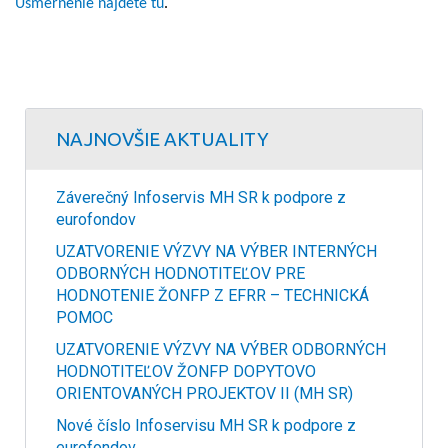
Usmernenie nájdete tu
.
NAJNOVŠIE AKTUALITY
Záverečný Infoservis MH SR k podpore z
eurofondov
UZATVORENIE VÝZVY NA VÝBER INTERNÝCH
ODBORNÝCH HODNOTITEĽOV PRE
HODNOTENIE ŽONFP Z EFRR – TECHNICKÁ
POMOC
UZATVORENIE VÝZVY NA VÝBER ODBORNÝCH
HODNOTITEĽOV ŽONFP DOPYTOVO
ORIENTOVANÝCH PROJEKTOV II (MH SR)
Nové číslo Infoservisu MH SR k podpore z
eurofondov