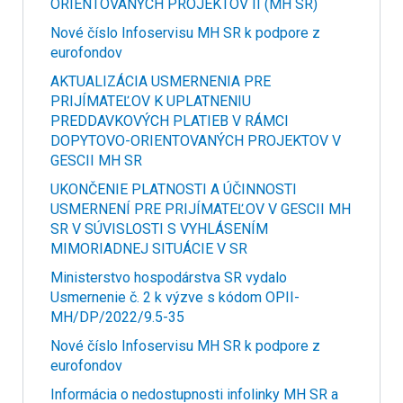
ORIENTOVANÝCH PROJEKTOV II (MH SR)
Nové číslo Infoservisu MH SR k podpore z
eurofondov
AKTUALIZÁCIA USMERNENIA PRE
PRIJÍMATEĽOV K UPLATNENIU
PREDDAVKOVÝCH PLATIEB V RÁMCI
DOPYTOVO-ORIENTOVANÝCH PROJEKTOV V
GESCII MH SR
UKONČENIE PLATNOSTI A ÚČINNOSTI
USMERNENÍ PRE PRIJÍMATEĽOV V GESCII MH
SR V SÚVISLOSTI S VYHLÁSENÍM
MIMORIADNEJ SITUÁCIE V SR
Ministerstvo hospodárstva SR vydalo
Usmernenie č. 2 k výzve s kódom OPII-
MH/DP/2022/9.5-35
Nové číslo Infoservisu MH SR k podpore z
eurofondov
Informácia o nedostupnosti infolinky MH SR a