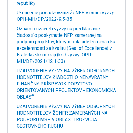
republiky
Ukončenie posudzovania ŽoNFP v rámci výzvy
OPII-MH/DP/2022/9.5-35
Oznam o uzavretí výzvy na predkladanie
žiadostí o poskytnutie NFP zameranej na
podporu projektov, ktorým bola udelená známka
excelentnosti za kvalitu (Seal of Excellence) v
Bratislavskom kraji (kód výzvy: OPII-
MH/DP/2021/12.1-33)
UZATVORENIE VÝZVY NA VÝBER ODBORNÝCH
HODNOTITEĽOV ŽIADOSTÍ O NENÁVRATNÝ
FINANČNÝ PRÍSPEVOK DOPYTOVO
ORIENTOVANÝCH PROJEKTOV - EKONOMICKÁ
OBLASŤ
UZATVORENIE VÝZVY NA VÝBER ODBORNÝCH
HODNOTITEĽOV ŽONFP, ZAMERANÝCH NA
PODPORU MSP V OBLASTI ROZVOJA
CESTOVNÉHO RUCHU