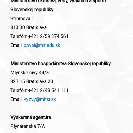
Ministerstvo školstva, vedy, výskumu a športu
Slovenskej republiky
Stromová 1
813 30 Bratislava
Telefón:
+421 2/59 374 561
Email:
opvai@minedu.sk
Ministerstvo hospodárstva Slovenskej republiky
Mlynské nivy 44/a
827 15 Bratislava 29
Telefón:
+421 2/48 541 111
Email:
vyzvy@mhsr.sk
Výskumná agentúra
Plynárenská 7/A