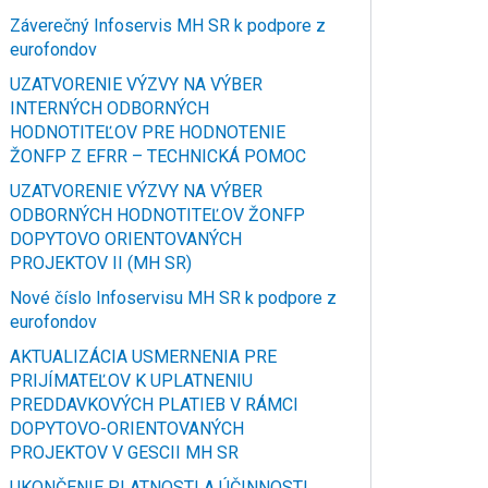
Záverečný Infoservis MH SR k podpore z
eurofondov
UZATVORENIE VÝZVY NA VÝBER
INTERNÝCH ODBORNÝCH
HODNOTITEĽOV PRE HODNOTENIE
ŽONFP Z EFRR – TECHNICKÁ POMOC
UZATVORENIE VÝZVY NA VÝBER
ODBORNÝCH HODNOTITEĽOV ŽONFP
DOPYTOVO ORIENTOVANÝCH
PROJEKTOV II (MH SR)
Nové číslo Infoservisu MH SR k podpore z
eurofondov
AKTUALIZÁCIA USMERNENIA PRE
PRIJÍMATEĽOV K UPLATNENIU
PREDDAVKOVÝCH PLATIEB V RÁMCI
DOPYTOVO-ORIENTOVANÝCH
PROJEKTOV V GESCII MH SR
UKONČENIE PLATNOSTI A ÚČINNOSTI