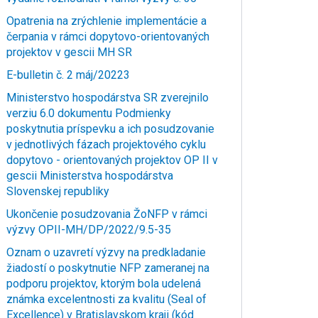
Opatrenia na zrýchlenie implementácie a
čerpania v rámci dopytovo-orientovaných
projektov v gescii MH SR
E-bulletin č. 2 máj/20223
Ministerstvo hospodárstva SR zverejnilo
verziu 6.0 dokumentu Podmienky
poskytnutia príspevku a ich posudzovanie
v jednotlivých fázach projektového cyklu
dopytovo - orientovaných projektov OP II v
gescii Ministerstva hospodárstva
Slovenskej republiky
Ukončenie posudzovania ŽoNFP v rámci
výzvy OPII-MH/DP/2022/9.5-35
Oznam o uzavretí výzvy na predkladanie
žiadostí o poskytnutie NFP zameranej na
podporu projektov, ktorým bola udelená
známka excelentnosti za kvalitu (Seal of
Excellence) v Bratislavskom kraji (kód