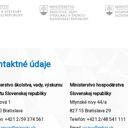
ntaktné údaje
erstvo školstva, vedy, výskumu
Ministerstvo hospodárstva
tu Slovenskej republiky
Slovenskej republiky
ová 1
Mlynské nivy 44/a
 Bratislava
827 15 Bratislava 29
ón:
+421 2/59 374 561
Telefón:
+421 2/48 541 111
:
opvai@minedu.sk
Email:
vyzvy@mhsr.sk