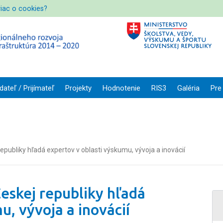
viac o cookies?
dateľ / Prijímateľ
Projekty
Hodnotenie
RIS3
Galéria
Pre
publiky hľadá expertov v oblasti výskumu, vývoja a inovácií
eskej republiky hľadá
u, vývoja a inovácií