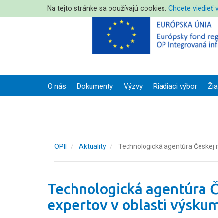
Na tejto stránke sa používajú cookies.
Chcete viedieť 
O nás
Dokumenty
Výzvy
Riadiaci výbor
Žia
OPII
Aktuality
Technologická agentúra Českej re
Technologická agentúra Č
expertov v oblasti výskum