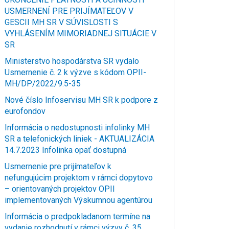
USMERNENÍ PRE PRIJÍMATEĽOV V
GESCII MH SR V SÚVISLOSTI S
VYHLÁSENÍM MIMORIADNEJ SITUÁCIE V
SR
Ministerstvo hospodárstva SR vydalo
Usmernenie č. 2 k výzve s kódom OPII-
MH/DP/2022/9.5-35
Nové číslo Infoservisu MH SR k podpore z
eurofondov
Informácia o nedostupnosti infolinky MH
SR a telefonických liniek - AKTUALIZÁCIA
14.7.2023 Infolinka opäť dostupná
Usmernenie pre prijímateľov k
nefungujúcim projektom v rámci dopytovo
– orientovaných projektov OPII
implementovaných Výskumnou agentúrou
Informácia o predpokladanom termíne na
vydanie rozhodnutí v rámci výzvy č. 35