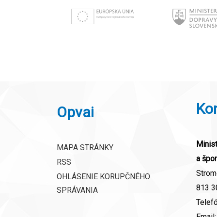
Ko
Opvai
Minist
MAPA STRÁNKY
a špor
RSS
Strom
OHLÁSENIE KORUPČNÉHO
813 30
SPRÁVANIA
Telef
Email