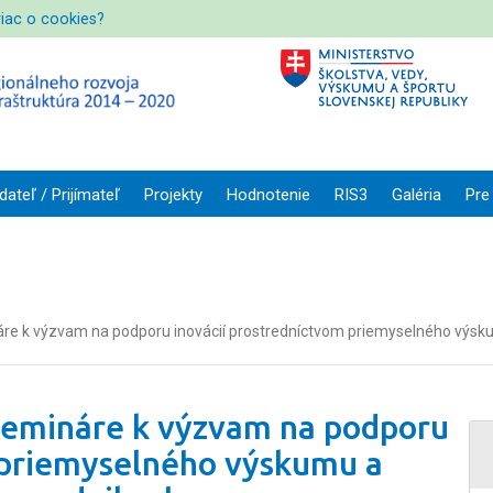
viac o cookies?
dateľ / Prijímateľ
Projekty
Hodnotenie
RIS3
Galéria
Pre
e k výzvam na podporu inovácií prostredníctvom priemyselného výsku
semináre k výzvam na podporu
 priemyselného výskumu a