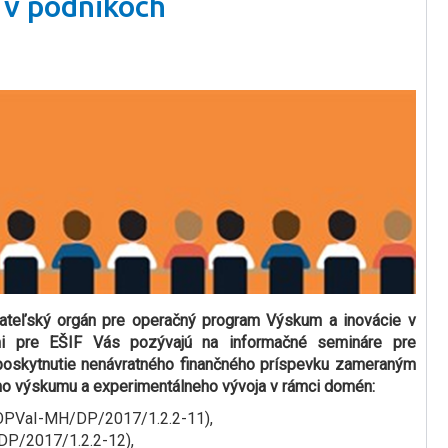
 v podnikoch
ateľský orgán pre operačný program Výskum a inovácie v
mi pre EŠIF Vás pozývajú na informačné semináre pre
 poskytnutie nenávratného finančného príspevku zameraným
ho výskumu a experimentálneho vývoja v rámci domén:
d OPVaI-MH/DP/2017/1.2.2-11),
DP/2017/1.2.2-12),