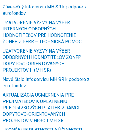
Záverečný Infoservis MH SR k podpore z
eurofondov
UZATVORENIE VÝZVY NA VÝBER
INTERNÝCH ODBORNÝCH
HODNOTITEĽOV PRE HODNOTENIE
ŽONFP Z EFRR – TECHNICKÁ POMOC
UZATVORENIE VÝZVY NA VÝBER
ODBORNÝCH HODNOTITEĽOV ŽONFP
DOPYTOVO ORIENTOVANÝCH
PROJEKTOV II (MH SR)
Nové číslo Infoservisu MH SR k podpore z
eurofondov
AKTUALIZÁCIA USMERNENIA PRE
PRIJÍMATEĽOV K UPLATNENIU
PREDDAVKOVÝCH PLATIEB V RÁMCI
DOPYTOVO-ORIENTOVANÝCH
PROJEKTOV V GESCII MH SR
UKONČENIE PLATNOSTI A ÚČINNOSTI