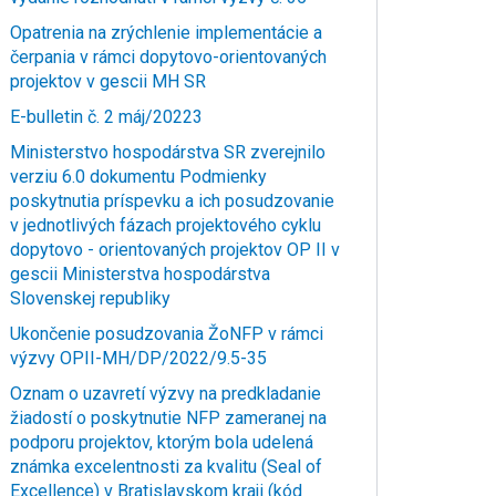
Opatrenia na zrýchlenie implementácie a
čerpania v rámci dopytovo-orientovaných
projektov v gescii MH SR
E-bulletin č. 2 máj/20223
Ministerstvo hospodárstva SR zverejnilo
verziu 6.0 dokumentu Podmienky
poskytnutia príspevku a ich posudzovanie
v jednotlivých fázach projektového cyklu
dopytovo - orientovaných projektov OP II v
gescii Ministerstva hospodárstva
Slovenskej republiky
Ukončenie posudzovania ŽoNFP v rámci
výzvy OPII-MH/DP/2022/9.5-35
Oznam o uzavretí výzvy na predkladanie
žiadostí o poskytnutie NFP zameranej na
podporu projektov, ktorým bola udelená
známka excelentnosti za kvalitu (Seal of
Excellence) v Bratislavskom kraji (kód