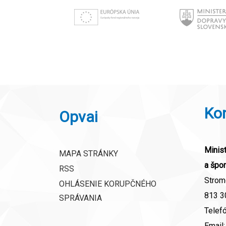
Ko
Opvai
Minist
MAPA STRÁNKY
a špor
RSS
Strom
OHLÁSENIE KORUPČNÉHO
813 30
SPRÁVANIA
Telef
Email