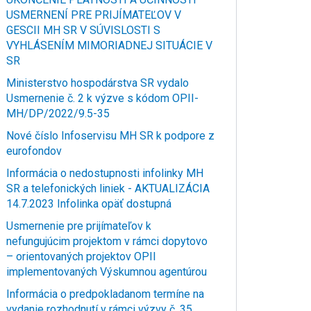
USMERNENÍ PRE PRIJÍMATEĽOV V
GESCII MH SR V SÚVISLOSTI S
VYHLÁSENÍM MIMORIADNEJ SITUÁCIE V
SR
Ministerstvo hospodárstva SR vydalo
Usmernenie č. 2 k výzve s kódom OPII-
MH/DP/2022/9.5-35
Nové číslo Infoservisu MH SR k podpore z
eurofondov
Informácia o nedostupnosti infolinky MH
SR a telefonických liniek - AKTUALIZÁCIA
14.7.2023 Infolinka opäť dostupná
Usmernenie pre prijímateľov k
nefungujúcim projektom v rámci dopytovo
– orientovaných projektov OPII
implementovaných Výskumnou agentúrou
Informácia o predpokladanom termíne na
vydanie rozhodnutí v rámci výzvy č. 35