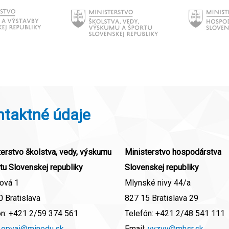
ntaktné údaje
erstvo školstva, vedy, výskumu
Ministerstvo hospodárstva
tu Slovenskej republiky
Slovenskej republiky
ová 1
Mlynské nivy 44/a
 Bratislava
827 15 Bratislava 29
ón:
+421 2/59 374 561
Telefón:
+421 2/48 541 111
:
opvai@minedu.sk
Email:
vyzvy@mhsr.sk