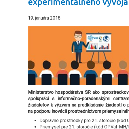
experimentálneho vývoja
19. januára 2018
Ministerstvo hospodárstva SR ako sprostredkov
spolupráci s informačno-poradenskými centra
žiadateľov k výzvam na predkladanie žiadostí o
na podporu inovácií prostredníctvom priemyselné
Dopravné prostriedky pre 21. storočie (kó
Priemysel pre 21. storočie (kód OPVaI-MH/