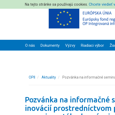
Na tejto stránke sa používajú cookies.
Chcete viedieť 
O nás
Dokumenty
Výzvy
Riadiaci výbor
Žia
OPII
Aktuality
Pozvánka na informačné seminár
Pozvánka na informačné 
inovácií prostredníctvom