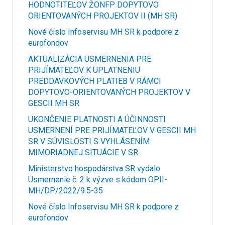
HODNOTITEĽOV ŽONFP DOPYTOVO
ORIENTOVANÝCH PROJEKTOV II (MH SR)
Nové číslo Infoservisu MH SR k podpore z
eurofondov
AKTUALIZÁCIA USMERNENIA PRE
PRIJÍMATEĽOV K UPLATNENIU
PREDDAVKOVÝCH PLATIEB V RÁMCI
DOPYTOVO-ORIENTOVANÝCH PROJEKTOV V
GESCII MH SR
UKONČENIE PLATNOSTI A ÚČINNOSTI
USMERNENÍ PRE PRIJÍMATEĽOV V GESCII MH
SR V SÚVISLOSTI S VYHLÁSENÍM
MIMORIADNEJ SITUÁCIE V SR
Ministerstvo hospodárstva SR vydalo
Usmernenie č. 2 k výzve s kódom OPII-
MH/DP/2022/9.5-35
Nové číslo Infoservisu MH SR k podpore z
eurofondov