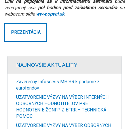
Link na pripojenie sa k informačnému semináru
bude
zverejnený cca
pol hodinu pred začiatkom
seminára
na
webovom sídle
www.opvai.sk
.
PREZENTÁCIA
NAJNOVŠIE AKTUALITY
Záverečný Infoservis MH SR k podpore z
eurofondov
UZATVORENIE VÝZVY NA VÝBER INTERNÝCH
ODBORNÝCH HODNOTITEĽOV PRE
HODNOTENIE ŽONFP Z EFRR – TECHNICKÁ
POMOC
UZATVORENIE VÝZVY NA VÝBER ODBORNÝCH