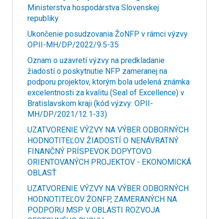
Ministerstva hospodárstva Slovenskej
republiky
Ukončenie posudzovania ŽoNFP v rámci výzvy
OPII-MH/DP/2022/9.5-35
Oznam o uzavretí výzvy na predkladanie
žiadostí o poskytnutie NFP zameranej na
podporu projektov, ktorým bola udelená známka
excelentnosti za kvalitu (Seal of Excellence) v
Bratislavskom kraji (kód výzvy: OPII-
MH/DP/2021/12.1-33)
UZATVORENIE VÝZVY NA VÝBER ODBORNÝCH
HODNOTITEĽOV ŽIADOSTÍ O NENÁVRATNÝ
FINANČNÝ PRÍSPEVOK DOPYTOVO
ORIENTOVANÝCH PROJEKTOV - EKONOMICKÁ
OBLASŤ
UZATVORENIE VÝZVY NA VÝBER ODBORNÝCH
HODNOTITEĽOV ŽONFP, ZAMERANÝCH NA
PODPORU MSP V OBLASTI ROZVOJA