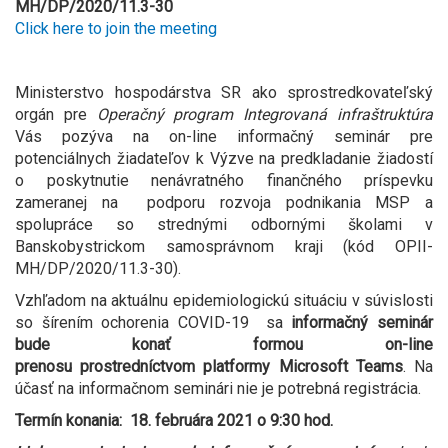
MH/DP/2020/11.3-30
Click here to join the meeting
Ministerstvo hospodárstva SR ako sprostredkovateľský
orgán pre
Operačný program Integrovaná infraštruktúra
Vás pozýva na on-line informačný seminár pre
potenciálnych žiadateľov k Výzve na predkladanie žiadostí
o poskytnutie nenávratného finančného príspevku
zameranej na podporu rozvoja podnikania MSP a
spolupráce so strednými odbornými školami v
Banskobystrickom samosprávnom kraji (kód OPII-
MH/DP/2020/11.3-30).
Vzhľadom na aktuálnu epidemiologickú situáciu v súvislosti
so šírením ochorenia COVID-19 sa
informačný seminár
bude konať formou on-line
prenosu prostredníctvom platformy Microsoft Teams
. Na
účasť na informačnom seminári nie je potrebná registrácia.
Termín konania: 18. februára 2021 o 9:30 hod.