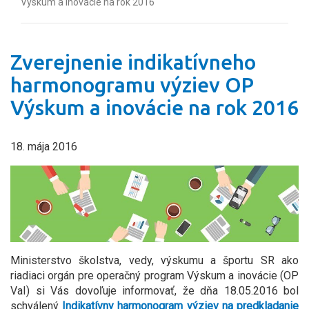
Výskum a inovácie na rok 2016
Zverejnenie indikatívneho
harmonogramu výziev OP
Výskum a inovácie na rok 2016
18. mája 2016
Ministerstvo školstva, vedy, výskumu a športu SR ako
riadiaci orgán pre operačný program Výskum a inovácie (OP
VaI) si Vás dovoľuje informovať, že dňa 18.05.2016 bol
schválený
Indikatívny harmonogram výziev na predkladanie