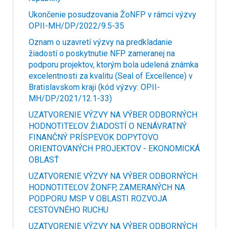
Ukončenie posudzovania ŽoNFP v rámci výzvy
OPII-MH/DP/2022/9.5-35
Oznam o uzavretí výzvy na predkladanie
žiadostí o poskytnutie NFP zameranej na
podporu projektov, ktorým bola udelená známka
excelentnosti za kvalitu (Seal of Excellence) v
Bratislavskom kraji (kód výzvy: OPII-
MH/DP/2021/12.1-33)
UZATVORENIE VÝZVY NA VÝBER ODBORNÝCH
HODNOTITEĽOV ŽIADOSTÍ O NENÁVRATNÝ
FINANČNÝ PRÍSPEVOK DOPYTOVO
ORIENTOVANÝCH PROJEKTOV - EKONOMICKÁ
OBLASŤ
UZATVORENIE VÝZVY NA VÝBER ODBORNÝCH
HODNOTITEĽOV ŽONFP, ZAMERANÝCH NA
PODPORU MSP V OBLASTI ROZVOJA
CESTOVNÉHO RUCHU
UZATVORENIE VÝZVY NA VÝBER ODBORNÝCH