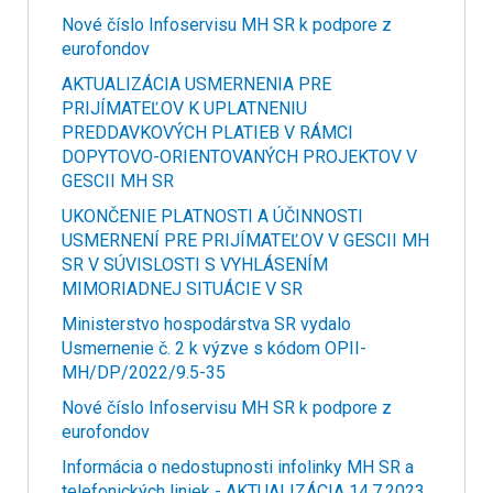
Nové číslo Infoservisu MH SR k podpore z
eurofondov
AKTUALIZÁCIA USMERNENIA PRE
PRIJÍMATEĽOV K UPLATNENIU
PREDDAVKOVÝCH PLATIEB V RÁMCI
DOPYTOVO-ORIENTOVANÝCH PROJEKTOV V
GESCII MH SR
UKONČENIE PLATNOSTI A ÚČINNOSTI
USMERNENÍ PRE PRIJÍMATEĽOV V GESCII MH
SR V SÚVISLOSTI S VYHLÁSENÍM
MIMORIADNEJ SITUÁCIE V SR
Ministerstvo hospodárstva SR vydalo
Usmernenie č. 2 k výzve s kódom OPII-
MH/DP/2022/9.5-35
Nové číslo Infoservisu MH SR k podpore z
eurofondov
Informácia o nedostupnosti infolinky MH SR a
telefonických liniek - AKTUALIZÁCIA 14.7.2023