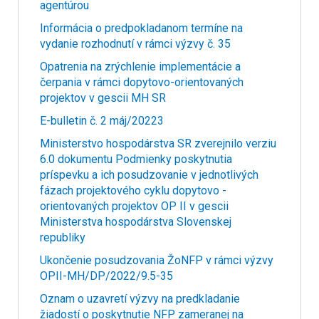
agentúrou
Informácia o predpokladanom termíne na
vydanie rozhodnutí v rámci výzvy č. 35
Opatrenia na zrýchlenie implementácie a
čerpania v rámci dopytovo-orientovaných
projektov v gescii MH SR
E-bulletin č. 2 máj/20223
Ministerstvo hospodárstva SR zverejnilo verziu
6.0 dokumentu Podmienky poskytnutia
príspevku a ich posudzovanie v jednotlivých
fázach projektového cyklu dopytovo -
orientovaných projektov OP II v gescii
Ministerstva hospodárstva Slovenskej
republiky
Ukončenie posudzovania ŽoNFP v rámci výzvy
OPII-MH/DP/2022/9.5-35
Oznam o uzavretí výzvy na predkladanie
žiadostí o poskytnutie NFP zameranej na