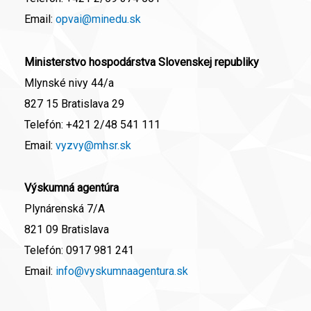
Email:
opvai@minedu.sk
Ministerstvo hospodárstva Slovenskej republiky
Mlynské nivy 44/a
827 15 Bratislava 29
Telefón:
+421 2/48 541 111
Email:
vyzvy@mhsr.sk
Výskumná agentúra
Plynárenská 7/A
821 09 Bratislava
Telefón:
0917 981 241
Email:
info@vyskumnaagentura.sk