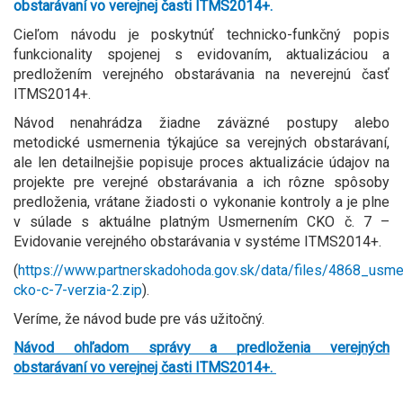
obstarávaní
vo verejnej časti ITMS2014+.
Cieľom návodu je poskytnúť technicko-funkčný popis
funkcionality spojenej s evidovaním, aktualizáciou a
predložením verejného obstarávania na neverejnú časť
ITMS2014+.
Návod nenahrádza žiadne záväzné postupy alebo
metodické usmernenia týkajúce sa verejných obstarávaní,
ale len detailnejšie popisuje proces aktualizácie údajov na
projekte pre verejné obstarávania a ich rôzne spôsoby
predloženia, vrátane žiadosti o vykonanie kontroly a je plne
v súlade s aktuálne platným Usmernením CKO č. 7 –
Evidovanie verejného obstarávania v systéme ITMS2014+.
(
https://www.partnerskadohoda.gov.sk/data/files/4868_usme
cko-c-7-verzia-2.zip
).
Veríme, že návod bude pre vás užitočný.
Návod ohľadom správy a predloženia verejných
obstarávaní
vo verejnej časti ITMS2014+.