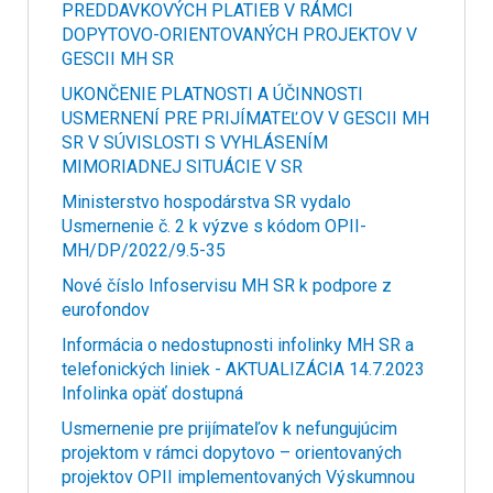
PREDDAVKOVÝCH PLATIEB V RÁMCI
DOPYTOVO-ORIENTOVANÝCH PROJEKTOV V
GESCII MH SR
UKONČENIE PLATNOSTI A ÚČINNOSTI
USMERNENÍ PRE PRIJÍMATEĽOV V GESCII MH
SR V SÚVISLOSTI S VYHLÁSENÍM
MIMORIADNEJ SITUÁCIE V SR
Ministerstvo hospodárstva SR vydalo
Usmernenie č. 2 k výzve s kódom OPII-
MH/DP/2022/9.5-35
Nové číslo Infoservisu MH SR k podpore z
eurofondov
Informácia o nedostupnosti infolinky MH SR a
telefonických liniek - AKTUALIZÁCIA 14.7.2023
Infolinka opäť dostupná
Usmernenie pre prijímateľov k nefungujúcim
projektom v rámci dopytovo – orientovaných
projektov OPII implementovaných Výskumnou