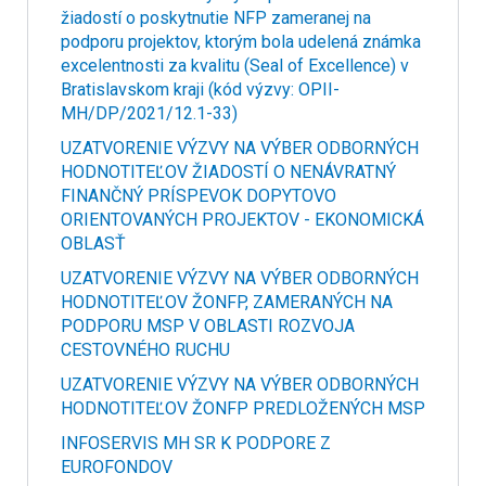
žiadostí o poskytnutie NFP zameranej na
podporu projektov, ktorým bola udelená známka
excelentnosti za kvalitu (Seal of Excellence) v
Bratislavskom kraji (kód výzvy: OPII-
MH/DP/2021/12.1-33)
UZATVORENIE VÝZVY NA VÝBER ODBORNÝCH
HODNOTITEĽOV ŽIADOSTÍ O NENÁVRATNÝ
FINANČNÝ PRÍSPEVOK DOPYTOVO
ORIENTOVANÝCH PROJEKTOV - EKONOMICKÁ
OBLASŤ
UZATVORENIE VÝZVY NA VÝBER ODBORNÝCH
HODNOTITEĽOV ŽONFP, ZAMERANÝCH NA
PODPORU MSP V OBLASTI ROZVOJA
CESTOVNÉHO RUCHU
UZATVORENIE VÝZVY NA VÝBER ODBORNÝCH
HODNOTITEĽOV ŽONFP PREDLOŽENÝCH MSP
INFOSERVIS MH SR K PODPORE Z
EUROFONDOV