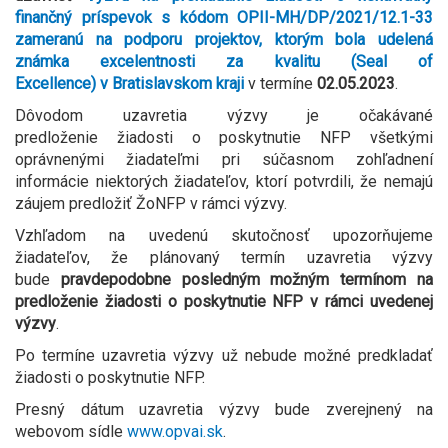
finančný príspevok s kódom OPII-MH/DP/2021/12.1-33
zameranú na podporu projektov, ktorým bola udelená
známka excelentnosti za kvalitu (Seal of
Excellence)
v Bratislavskom kraji
v termíne
0
2
.0
5
.2023
.
Dôvodom uzavretia výzvy je očakávané
predloženie žiadosti o poskytnutie NFP všetkými
oprávnenými žiadateľmi pri súčasnom zohľadnení
informácie niektorých žiadateľov, ktorí potvrdili, že nemajú
záujem predložiť ŽoNFP v rámci výzvy.
Vzhľadom na uvedenú skutočnosť upozorňujeme
žiadateľov, že plánovaný termín uzavretia výzvy
bude
pravdepodobne posledným možným termínom na
predloženie žiadosti o poskytnutie NFP v rámci uvedenej
výzvy
.
Po termíne uzavretia výzvy už nebude možné predkladať
žiadosti o poskytnutie NFP.
Presný dátum uzavretia výzvy bude zverejnený na
webovom sídle
www.opvai.sk
.