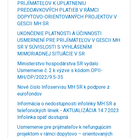
PRIJÍMATEĽOV K UPLATNENIU
PREDDAVKOVÝCH PLATIEB V RÁMCI
DOPYTOVO-ORIENTOVANÝCH PROJEKTOV V
GESCII MH SR
UKONČENIE PLATNOSTI A ÚČINNOSTI
USMERNENÍ PRE PRIJÍMATEĽOV V GESCII MH
SR V SÚVISLOSTI S VYHLÁSENÍM
MIMORIADNEJ SITUÁCIE V SR
Ministerstvo hospodárstva SR vydalo
Usmernenie č. 2 k výzve s kódom OPII-
MH/DP/2022/9.5-35
Nové číslo Infoservisu MH SR k podpore z
eurofondov
Informácia o nedostupnosti infolinky MH SR a
telefonických liniek - AKTUALIZÁCIA 14.7.2023
Infolinka opäť dostupná
Usmernenie pre prijímateľov k nefungujúcim
projektom v rámci dopytovo – orientovaných