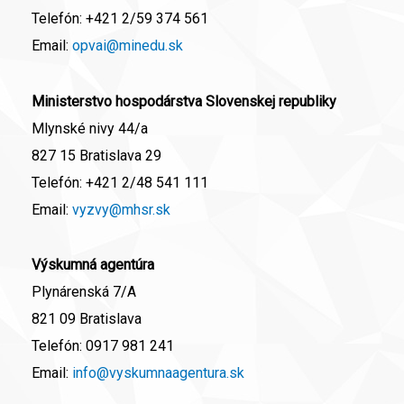
Telefón:
+421 2/59 374 561
Email:
opvai@minedu.sk
Ministerstvo hospodárstva Slovenskej republiky
Mlynské nivy 44/a
827 15 Bratislava 29
Telefón:
+421 2/48 541 111
Email:
vyzvy@mhsr.sk
Výskumná agentúra
Plynárenská 7/A
821 09 Bratislava
Telefón:
0917 981 241
Email:
info@vyskumnaagentura.sk