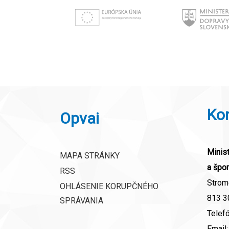
Ko
Opvai
Minist
MAPA STRÁNKY
a špor
RSS
Strom
OHLÁSENIE KORUPČNÉHO
813 30
SPRÁVANIA
Telef
Email