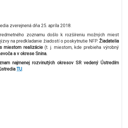
dia zverejnená dňa 25. apríla 2018.
redmetného zoznamu došlo k rozšíreniu možných miest
výzvy na predkladanie žiadostí o poskytnutie NFP.
Žiadatelia
 miestom realizácie
(t. j. miestom, kde prebieha výrobný
evoča a v okrese Snina.
znam najmenej rozvinutých okresov SR vedený Ústredím
 ústredia
TU
.