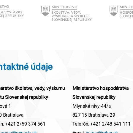
ntaktné údaje
erstvo školstva, vedy, výskumu
Ministerstvo hospodárstva
tu Slovenskej republiky
Slovenskej republiky
ová 1
Mlynské nivy 44/a
 Bratislava
827 15 Bratislava 29
ón:
+421 2/59 374 561
Telefón:
+421 2/48 541 111
:
opvai@minedu.sk
Email:
vyzvy@mhsr.sk