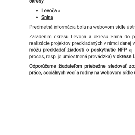
okresy
:
Levoča
a
Snina
.
Predmetná informácia bola na webovom sídle ústre
Zaradením okresu Levoča a okresu Snina do p
realizácie projektov predkladaných v rámci danej 
môžu predkladať žiadosti o poskytnutie NFP
aj
s
proces, resp. je umiestnená prevádzka)
v okrese L
Odporúčame žiadateľom priebežne sledovať zo
práce, sociálnych vecí a rodiny na webovom sídle