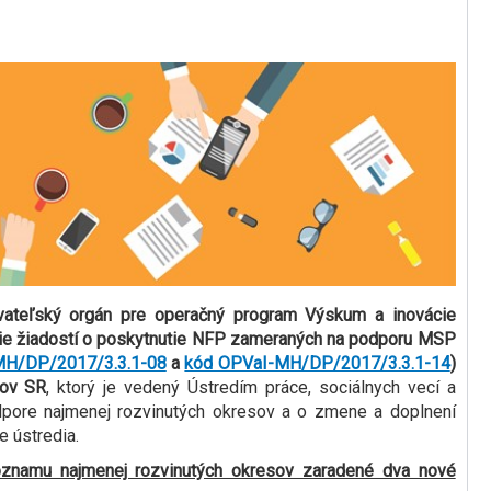
vateľský orgán pre operačný program Výskum a inovácie
anie žiadostí o poskytnutie NFP zameraných na podporu MSP
MH/DP/2017/3.3.1-08
a
kód OPVaI-MH/DP/2017/3.3.1-14
)
sov SR
, ktorý je vedený Ústredím práce, sociálnych vecí a
dpore najmenej rozvinutých okresov a o zmene a doplnení
 ústredia.
oznamu najmenej rozvinutých okresov zaradené dva nové