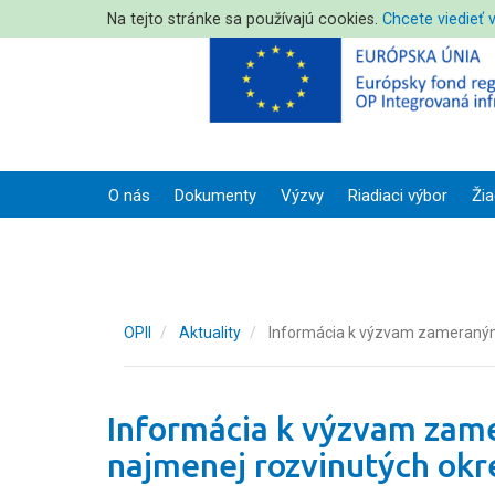
Na tejto stránke sa používajú cookies.
Chcete viedieť 
O nás
Dokumenty
Výzvy
Riadiaci výbor
Žia
OPII
Aktuality
Informácia k výzvam zameraným
Informácia k výzvam zam
najmenej rozvinutých okr