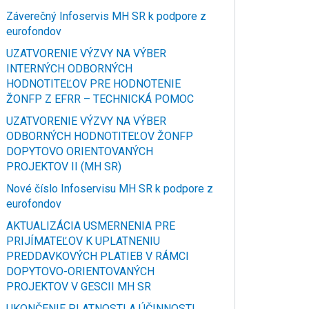
Záverečný Infoservis MH SR k podpore z
eurofondov
UZATVORENIE VÝZVY NA VÝBER
INTERNÝCH ODBORNÝCH
HODNOTITEĽOV PRE HODNOTENIE
ŽONFP Z EFRR – TECHNICKÁ POMOC
UZATVORENIE VÝZVY NA VÝBER
ODBORNÝCH HODNOTITEĽOV ŽONFP
DOPYTOVO ORIENTOVANÝCH
PROJEKTOV II (MH SR)
Nové číslo Infoservisu MH SR k podpore z
eurofondov
AKTUALIZÁCIA USMERNENIA PRE
PRIJÍMATEĽOV K UPLATNENIU
PREDDAVKOVÝCH PLATIEB V RÁMCI
DOPYTOVO-ORIENTOVANÝCH
PROJEKTOV V GESCII MH SR
UKONČENIE PLATNOSTI A ÚČINNOSTI