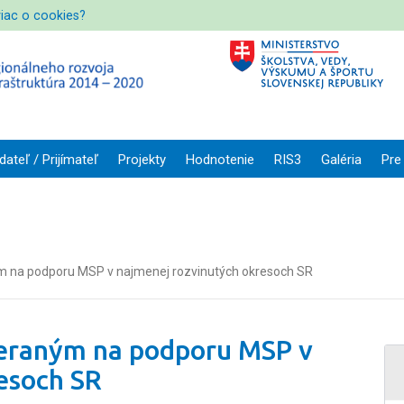
viac o cookies?
dateľ / Prijímateľ
Projekty
Hodnotenie
RIS3
Galéria
Pre
 na podporu MSP v najmenej rozvinutých okresoch SR
eraným na podporu MSP v
esoch SR