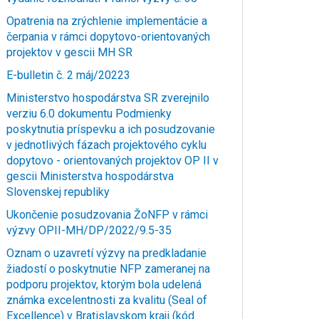
Opatrenia na zrýchlenie implementácie a
čerpania v rámci dopytovo-orientovaných
projektov v gescii MH SR
E-bulletin č. 2 máj/20223
Ministerstvo hospodárstva SR zverejnilo
verziu 6.0 dokumentu Podmienky
poskytnutia príspevku a ich posudzovanie
v jednotlivých fázach projektového cyklu
dopytovo - orientovaných projektov OP II v
gescii Ministerstva hospodárstva
Slovenskej republiky
Ukončenie posudzovania ŽoNFP v rámci
výzvy OPII-MH/DP/2022/9.5-35
Oznam o uzavretí výzvy na predkladanie
žiadostí o poskytnutie NFP zameranej na
podporu projektov, ktorým bola udelená
známka excelentnosti za kvalitu (Seal of
Excellence) v Bratislavskom kraji (kód