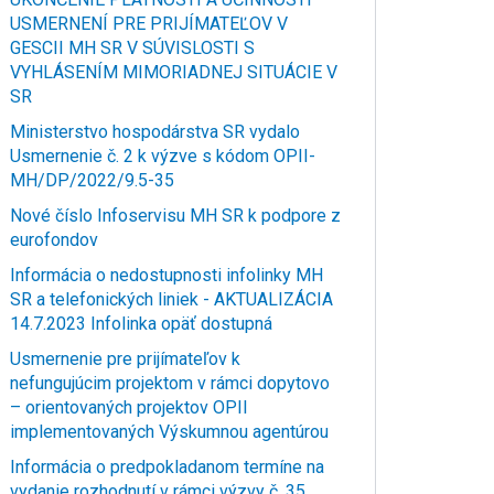
USMERNENÍ PRE PRIJÍMATEĽOV V
GESCII MH SR V SÚVISLOSTI S
VYHLÁSENÍM MIMORIADNEJ SITUÁCIE V
SR
Ministerstvo hospodárstva SR vydalo
Usmernenie č. 2 k výzve s kódom OPII-
MH/DP/2022/9.5-35
Nové číslo Infoservisu MH SR k podpore z
eurofondov
Informácia o nedostupnosti infolinky MH
SR a telefonických liniek - AKTUALIZÁCIA
14.7.2023 Infolinka opäť dostupná
Usmernenie pre prijímateľov k
nefungujúcim projektom v rámci dopytovo
– orientovaných projektov OPII
implementovaných Výskumnou agentúrou
Informácia o predpokladanom termíne na
vydanie rozhodnutí v rámci výzvy č. 35