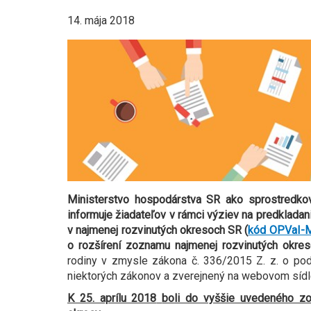
14. mája 2018
Ministerstvo hospodárstva SR
ako sprostredko
informuje žiadateľov v rámci výziev na predklad
v najmenej rozvinutých okresoch SR (
kód OPVaI-
o rozšírení zoznamu
najmenej rozvinutých okre
rodiny v zmysle zákona č. 336/2015 Z. z. o po
niektorých zákonov a zverejnený na webovom sídle
K 25. aprílu 2018
boli do vyššie uvedeného z