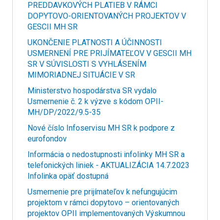
PREDDAVKOVÝCH PLATIEB V RÁMCI
DOPYTOVO-ORIENTOVANÝCH PROJEKTOV V
GESCII MH SR
UKONČENIE PLATNOSTI A ÚČINNOSTI
USMERNENÍ PRE PRIJÍMATEĽOV V GESCII MH
SR V SÚVISLOSTI S VYHLÁSENÍM
MIMORIADNEJ SITUÁCIE V SR
Ministerstvo hospodárstva SR vydalo
Usmernenie č. 2 k výzve s kódom OPII-
MH/DP/2022/9.5-35
Nové číslo Infoservisu MH SR k podpore z
eurofondov
Informácia o nedostupnosti infolinky MH SR a
telefonických liniek - AKTUALIZÁCIA 14.7.2023
Infolinka opäť dostupná
Usmernenie pre prijímateľov k nefungujúcim
projektom v rámci dopytovo – orientovaných
projektov OPII implementovaných Výskumnou