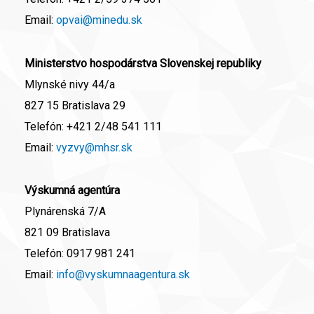
Email:
opvai@minedu.sk
Ministerstvo hospodárstva Slovenskej republiky
Mlynské nivy 44/a
827 15 Bratislava 29
Telefón:
+421 2/48 541 111
Email:
vyzvy@mhsr.sk
Výskumná agentúra
Plynárenská 7/A
821 09 Bratislava
Telefón:
0917 981 241
Email:
info@vyskumnaagentura.sk