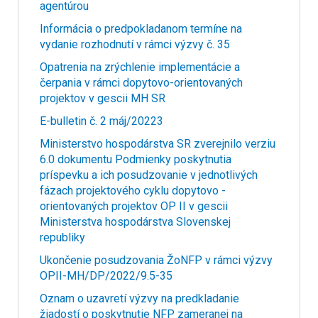
agentúrou
Informácia o predpokladanom termíne na
vydanie rozhodnutí v rámci výzvy č. 35
Opatrenia na zrýchlenie implementácie a
čerpania v rámci dopytovo-orientovaných
projektov v gescii MH SR
E-bulletin č. 2 máj/20223
Ministerstvo hospodárstva SR zverejnilo verziu
6.0 dokumentu Podmienky poskytnutia
príspevku a ich posudzovanie v jednotlivých
fázach projektového cyklu dopytovo -
orientovaných projektov OP II v gescii
Ministerstva hospodárstva Slovenskej
republiky
Ukončenie posudzovania ŽoNFP v rámci výzvy
OPII-MH/DP/2022/9.5-35
Oznam o uzavretí výzvy na predkladanie
žiadostí o poskytnutie NFP zameranej na