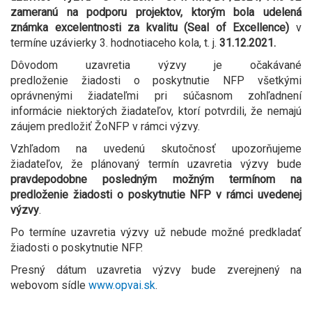
zameranú na podporu projektov, ktorým bola udelená
známka excelentnosti za kvalitu (Seal of Excellence)
v
termíne uzávierky 3. hodnotiaceho kola, t. j.
31.12.2021.
Dôvodom uzavretia výzvy je očakávané
predloženie žiadosti o poskytnutie NFP všetkými
oprávnenými žiadateľmi pri súčasnom zohľadnení
informácie niektorých žiadateľov, ktorí potvrdili, že nemajú
záujem predložiť ŽoNFP v rámci výzvy.
Vzhľadom na uvedenú skutočnosť upozorňujeme
žiadateľov, že plánovaný termín uzavretia výzvy bude
pravdepodobne posledným možným termínom na
predloženie žiadosti o poskytnutie NFP v rámci uvedenej
výzvy
.
Po termíne uzavretia výzvy už nebude možné predkladať
žiadosti o poskytnutie NFP.
Presný dátum uzavretia výzvy bude zverejnený na
webovom sídle
www.opvai.sk
.