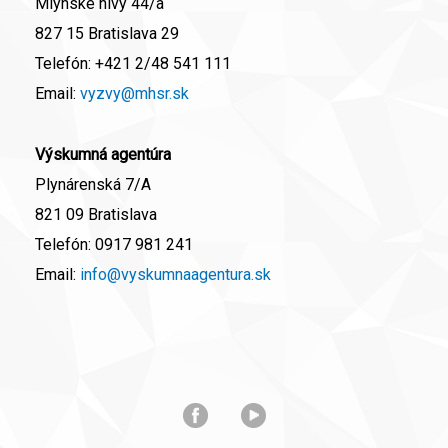
Mlynské nivy 44/a
827 15 Bratislava 29
Telefón:
+421 2/48 541 111
Email:
vyzvy@mhsr.sk
Výskumná agentúra
Plynárenská 7/A
821 09 Bratislava
Telefón:
0917 981 241
Email:
info@vyskumnaagentura.sk