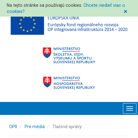
Na tejto stránke sa používajú cookies.
Chcete viedieť viac o
cookies?
❌
Tog
navi
OPII
Pre médiá
Tlačové správy