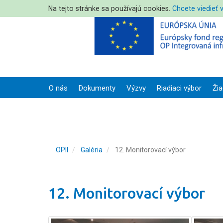
Na tejto stránke sa používajú cookies.
Chcete viedieť 
O nás
Dokumenty
Výzvy
Riadiaci výbor
Žia
OPII
Galéria
12. Monitorovací výbor
12. Monitorovací výbor