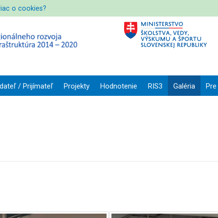
viac o cookies?
dateľ / Prijímateľ
Projekty
Hodnotenie
RIS3
Galéria
Pre