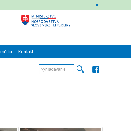
❌
 médiá
Kontakt