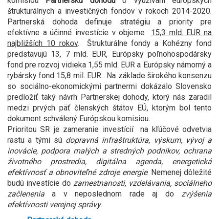
komisiou
Partnerskú dohodu
o využívaní európskych
štrukturálnych a investičných fondov v rokoch 2014-2020.
Partnerská dohoda definuje stratégiu a priority pre
efektívne a účinné investície v objeme
15,3 mld. EUR na
najbližších 10 rokov
. Štrukturálne fondy a Kohézny fond
predstavujú 13, 7 mld. EUR, Európsky poľnohospodársky
fond pre rozvoj vidieka 1,55 mld. EUR a Európsky námorný a
rybársky fond 15,8 mil. EUR. Na základe širokého konsenzu
so sociálno-ekonomickými partnermi dokázalo Slovensko
predložiť taký návrh Partnerskej dohody, ktorý nás zaradil
medzi prvých päť členských štátov EÚ, ktorým bol tento
dokument schválený Európskou komisiou.
Prioritou SR je zameranie investícií na kľúčové odvetvia
rastu a tými sú
dopravná infraštruktúra, výskum, vývoj a
inovácie, podpora malých a stredných podnikov, ochrana
životného prostredia, digitálna agenda, energetická
efektívnosť a obnoviteľné zdroje energie
. Nemenej dôležité
budú investície do
zamestnanosti, vzdelávania, sociálneho
začlenenia
a v neposlednom rade aj do
zvýšenia
efektívnosti verejnej správy
.