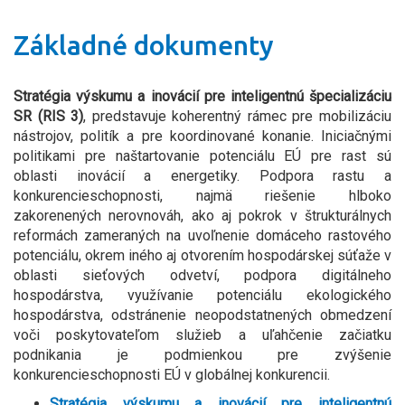
Základné dokumenty
Stratégia výskumu a inovácií pre inteligentnú špecializáciu
SR (RIS 3)
, predstavuje koherentný rámec pre mobilizáciu
nástrojov, politík a pre koordinované konanie. Iniciačnými
politikami pre naštartovanie potenciálu EÚ pre rast sú
oblasti inovácií a energetiky. Podpora rastu a
konkurencieschopnosti, najmä riešenie hlboko
zakorenených nerovnováh, ako aj pokrok v štrukturálnych
reformách zameraných na uvoľnenie domáceho rastového
potenciálu, okrem iného aj otvorením hospodárskej súťaže v
oblasti sieťových odvetví, podpora digitálneho
hospodárstva, využívanie potenciálu ekologického
hospodárstva, odstránenie neopodstatnených obmedzení
voči poskytovateľom služieb a uľahčenie začiatku
podnikania je podmienkou pre zvýšenie
konkurencieschopnosti EÚ v globálnej konkurencii.
Stratégia výskumu a inovácií pre inteligentnú