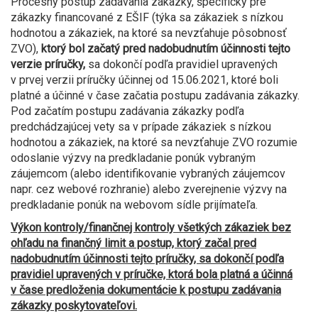
Procesný postup zadávania zákazky, špecifický pre
zákazky financované z EŠIF (týka sa zákaziek s nízkou
hodnotou a zákaziek, na ktoré sa nevzťahuje pôsobnosť
ZVO),
ktorý bol začatý pred nadobudnutím účinnosti tejto
verzie príručky,
sa dokončí podľa pravidiel upravených
v prvej verzii príručky účinnej od 15.06.2021, ktoré boli
platné a účinné v čase začatia postupu zadávania zákazky.
Pod začatím postupu zadávania zákazky podľa
predchádzajúcej vety sa v prípade zákaziek s nízkou
hodnotou a zákaziek, na ktoré sa nevzťahuje ZVO rozumie
odoslanie výzvy na predkladanie ponúk vybraným
záujemcom (alebo identifikovanie vybraných záujemcov
napr. cez webové rozhranie) alebo zverejnenie výzvy na
predkladanie ponúk na webovom sídle prijímateľa.
Výkon kontroly/finančnej kontroly všetkých zákaziek bez
ohľadu na finančný limit a postup, ktorý začal pred
nadobudnutím účinnosti tejto príručky, sa dokončí podľa
pravidiel upravených v príručke, ktorá bola platná a účinná
v čase predloženia dokumentácie k postupu zadávania
zákazky poskytovateľovi.