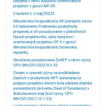
čerpania v rámci dopytovo-orientovaných
projektov v gescii MH SR
E-bulletin č. 2 máj/20223
Ministerstvo hospodárstva SR zverejnilo verziu
6.0 dokumentu Podmienky poskytnutia
príspevku a ich posudzovanie v jednotlivých
fázach projektového cyklu dopytovo -
orientovaných projektov OP II v gescii
Ministerstva hospodárstva Slovenskej
republiky
Ukončenie posudzovania ŽoNFP v rámci výzvy
OPII-MH/DP/2022/9.5-35
Oznam o uzavretí výzvy na predkladanie
žiadostí o poskytnutie NFP zameranej na
podporu projektov, ktorým bola udelená známka
excelentnosti za kvalitu (Seal of Excellence) v
Bratislavskom kraji (kód výzvy: OPII-
MH/DP/2021/12.1-33)