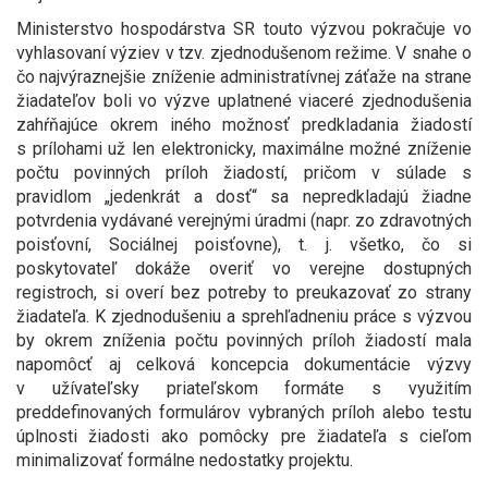
Ministerstvo hospodárstva SR touto výzvou pokračuje vo
vyhlasovaní výziev v tzv. zjednodušenom režime. V snahe o
čo najvýraznejšie zníženie administratívnej záťaže na strane
žiadateľov boli vo výzve uplatnené viaceré zjednodušenia
zahŕňajúce okrem iného možnosť predkladania žiadostí
s prílohami už len elektronicky, maximálne možné zníženie
počtu povinných príloh žiadostí, pričom v súlade s
pravidlom „jedenkrát a dosť“ sa nepredkladajú žiadne
potvrdenia vydávané verejnými úradmi (napr. zo zdravotných
poisťovní, Sociálnej poisťovne), t. j. všetko, čo si
poskytovateľ dokáže overiť vo verejne dostupných
registroch, si overí bez potreby to preukazovať zo strany
žiadateľa. K zjednodušeniu a sprehľadneniu práce s výzvou
by okrem zníženia počtu povinných príloh žiadostí mala
napomôcť aj celková koncepcia dokumentácie výzvy
v užívateľsky priateľskom formáte s využitím
preddefinovaných formulárov vybraných príloh alebo testu
úplnosti žiadosti ako pomôcky pre žiadateľa s cieľom
minimalizovať formálne nedostatky projektu.