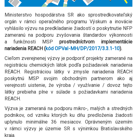
Ministerstvo hospodárstva SR ako sprostredkovateľský
orgán v rámci operačného programu Výskum a inovácie
vyhlásilo výzvu na predkladanie žiadostí o poskytnutie NFP
zameranú na podporu zvyšovania štandardov výkonnosti
a funkčnosti MSP
prostredníctvom implementácie
nariadenia REACH
(
kód OPVaI-MH/DP/2017/3.3.1-10
).
Cieľom zverejnenej výzvy je podporiť projekty zamerané na
registráciu chemických látok podľa požiadaviek nariadenia
REACH. Registráciou látky v zmysle nariadenia REACH
poskytnú MSP svojim obchodným partnerom ako aj
verejnosti uistenie, že výroba / využívanie / dovoz tejto
látky prebieha plne v súlade s požiadavkami nariadenia
REACH.
Výzva je zameraná na podporu mikro-, malých a stredných
podnikov, od vzniku ktorých ku dňu predloženia žiadosti
uplynulo minimálne 36 mesiacov. Oprávneným územím
v rámci výzvy je územie SR s výnimkou Bratislavského
kraja.