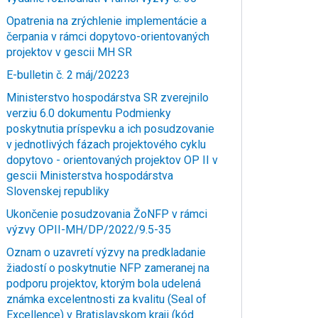
Opatrenia na zrýchlenie implementácie a
čerpania v rámci dopytovo-orientovaných
projektov v gescii MH SR
E-bulletin č. 2 máj/20223
Ministerstvo hospodárstva SR zverejnilo
verziu 6.0 dokumentu Podmienky
poskytnutia príspevku a ich posudzovanie
v jednotlivých fázach projektového cyklu
dopytovo - orientovaných projektov OP II v
gescii Ministerstva hospodárstva
Slovenskej republiky
Ukončenie posudzovania ŽoNFP v rámci
výzvy OPII-MH/DP/2022/9.5-35
Oznam o uzavretí výzvy na predkladanie
žiadostí o poskytnutie NFP zameranej na
podporu projektov, ktorým bola udelená
známka excelentnosti za kvalitu (Seal of
Excellence) v Bratislavskom kraji (kód