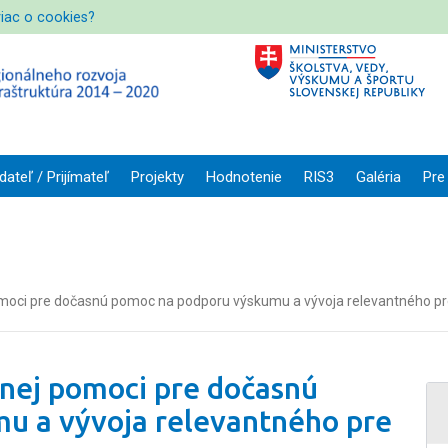
viac o cookies?
dateľ / Prijímateľ
Projekty
Hodnotenie
RIS3
Galéria
Pre
moci pre dočasnú pomoc na podporu výskumu a vývoja relevantného pr
nej pomoci pre dočasnú
u a vývoja relevantného pre