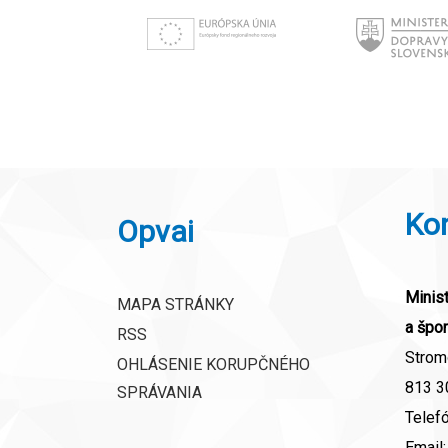
Ko
Opvai
Minist
MAPA STRÁNKY
a špor
RSS
Strom
OHLÁSENIE KORUPČNÉHO
813 30
SPRÁVANIA
Telef
Email