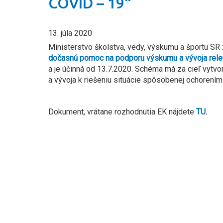
COVID – 19“
13. júla 2020
Ministerstvo školstva, vedy, výskumu a športu SR 
dočasnú pomoc na podporu výskumu a vývoja rele
a je účinná od 13.7.2020. Schéma má za cieľ vytv
a vývoja k riešeniu situácie spôsobenej ochorení
Dokument, vrátane rozhodnutia EK nájdete
TU
.