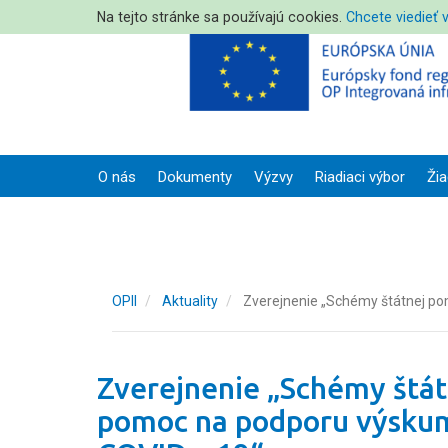
Na tejto stránke sa používajú cookies.
Chcete viedieť 
O nás
Dokumenty
Výzvy
Riadiaci výbor
Žia
OPII
Aktuality
Zverejnenie „Schémy štátnej po
Zverejnenie „Schémy štát
pomoc na podporu výskum