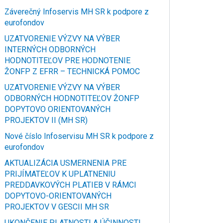
Záverečný Infoservis MH SR k podpore z
eurofondov
UZATVORENIE VÝZVY NA VÝBER
INTERNÝCH ODBORNÝCH
HODNOTITEĽOV PRE HODNOTENIE
ŽONFP Z EFRR – TECHNICKÁ POMOC
UZATVORENIE VÝZVY NA VÝBER
ODBORNÝCH HODNOTITEĽOV ŽONFP
DOPYTOVO ORIENTOVANÝCH
PROJEKTOV II (MH SR)
Nové číslo Infoservisu MH SR k podpore z
eurofondov
AKTUALIZÁCIA USMERNENIA PRE
PRIJÍMATEĽOV K UPLATNENIU
PREDDAVKOVÝCH PLATIEB V RÁMCI
DOPYTOVO-ORIENTOVANÝCH
PROJEKTOV V GESCII MH SR
UKONČENIE PLATNOSTI A ÚČINNOSTI