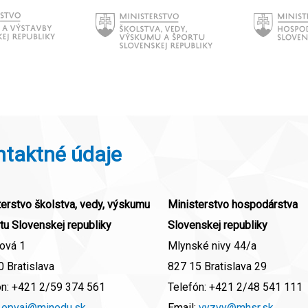
ntaktné údaje
erstvo školstva, vedy, výskumu
Ministerstvo hospodárstva
tu Slovenskej republiky
Slovenskej republiky
ová 1
Mlynské nivy 44/a
 Bratislava
827 15 Bratislava 29
ón:
+421 2/59 374 561
Telefón:
+421 2/48 541 111
:
opvai@minedu.sk
Email:
vyzvy@mhsr.sk