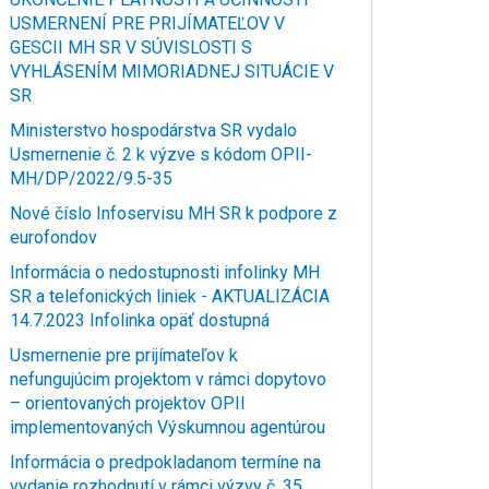
USMERNENÍ PRE PRIJÍMATEĽOV V
GESCII MH SR V SÚVISLOSTI S
VYHLÁSENÍM MIMORIADNEJ SITUÁCIE V
SR
Ministerstvo hospodárstva SR vydalo
Usmernenie č. 2 k výzve s kódom OPII-
MH/DP/2022/9.5-35
Nové číslo Infoservisu MH SR k podpore z
eurofondov
Informácia o nedostupnosti infolinky MH
SR a telefonických liniek - AKTUALIZÁCIA
14.7.2023 Infolinka opäť dostupná
Usmernenie pre prijímateľov k
nefungujúcim projektom v rámci dopytovo
– orientovaných projektov OPII
implementovaných Výskumnou agentúrou
Informácia o predpokladanom termíne na
vydanie rozhodnutí v rámci výzvy č. 35