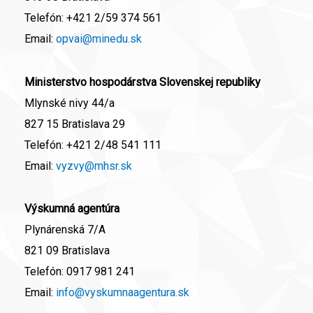
Telefón:
+421 2/59 374 561
Email:
opvai@minedu.sk
Ministerstvo hospodárstva Slovenskej republiky
Mlynské nivy 44/a
827 15 Bratislava 29
Telefón:
+421 2/48 541 111
Email:
vyzvy@mhsr.sk
Výskumná agentúra
Plynárenská 7/A
821 09 Bratislava
Telefón:
0917 981 241
Email:
info@vyskumnaagentura.sk