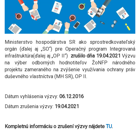
Ministerstvo hospodárstva SR ako sprostredkovateľský
orgán (ďalej aj „SO“) pre Operačný program Integrovaná
infraštruktúra(ďalej aj „OP II“)
zrušilo dňa 19.04.2021
Výzvu
na výber odborných hodnotiteľov ŽoNFP národného
projektu zameraného na zvýšenie využívania ochrany práv
duševného vlastníctva (MH SR), OP II.
Dátum vyhlásenia výzvy:
06.12.2016
Dátum zrušenia výzvy:
19.04.2021
Kompletnú informáciu o zrušení výzvy nájdete
TU
.