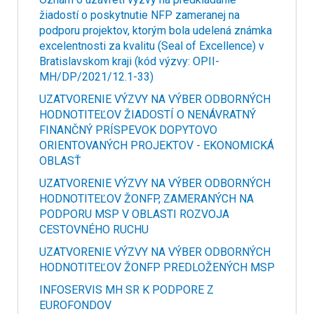
žiadostí o poskytnutie NFP zameranej na
podporu projektov, ktorým bola udelená známka
excelentnosti za kvalitu (Seal of Excellence) v
Bratislavskom kraji (kód výzvy: OPII-
MH/DP/2021/12.1-33)
UZATVORENIE VÝZVY NA VÝBER ODBORNÝCH
HODNOTITEĽOV ŽIADOSTÍ O NENÁVRATNÝ
FINANČNÝ PRÍSPEVOK DOPYTOVO
ORIENTOVANÝCH PROJEKTOV - EKONOMICKÁ
OBLASŤ
UZATVORENIE VÝZVY NA VÝBER ODBORNÝCH
HODNOTITEĽOV ŽONFP, ZAMERANÝCH NA
PODPORU MSP V OBLASTI ROZVOJA
CESTOVNÉHO RUCHU
UZATVORENIE VÝZVY NA VÝBER ODBORNÝCH
HODNOTITEĽOV ŽONFP PREDLOŽENÝCH MSP
INFOSERVIS MH SR K PODPORE Z
EUROFONDOV