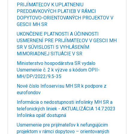
PRIJÍMATEĽOV K UPLATNENIU
PREDDAVKOVÝCH PLATIEB V RÁMCI
DOPYTOVO-ORIENTOVANÝCH PROJEKTOV V
GESCII MH SR
UKONČENIE PLATNOSTI A ÚČINNOSTI
USMERNENÍ PRE PRIJÍMATEĽOV V GESCII MH
SR V SÚVISLOSTI S VYHLÁSENÍM
MIMORIADNEJ SITUÁCIE V SR
Ministerstvo hospodárstva SR vydalo
Usmernenie č. 2 k výzve s kódom OPII-
MH/DP/2022/9.5-35
Nové číslo Infoservisu MH SR k podpore z
eurofondov
Informácia o nedostupnosti infolinky MH SR a
telefonických liniek - AKTUALIZÁCIA 14.7.2023
Infolinka opäť dostupná
Usmernenie pre prijímateľov k nefungujúcim
projektom v rámci dopytovo – orientovaných