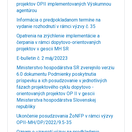
projektov OPII implementovaných Výskumnou
agentúrou
Informácia o predpokladanom termíne na
vydanie rozhodnutí v rámci výzvy č. 35
Opatrenia na zrýchlenie implementácie a
čerpania v rámci dopytovo-orientovaných
projektov v gescii MH SR
E-bulletin č. 2 máj/20223
Ministerstvo hospodárstva SR zverejnilo verziu
6.0 dokumentu Podmienky poskytnutia
príspevku a ich posudzovanie v jednotlivých
fázach projektového cyklu dopytovo -
orientovaných projektov OP II v gescii
Ministerstva hospodárstva Slovenskej
republiky
Ukončenie posudzovania ŽoNFP v rámci výzvy
OPII-MH/DP/2022/9.5-35
Oznam o uzavretí výzvy na predkladanie