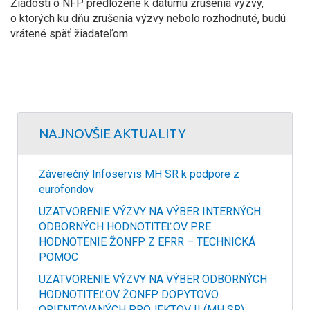
Žiadosti o NFP predložené k dátumu zrušenia výzvy,
o ktorých ku dňu zrušenia výzvy nebolo rozhodnuté, budú
vrátené späť žiadateľom.
NAJNOVŠIE AKTUALITY
Záverečný Infoservis MH SR k podpore z
eurofondov
UZATVORENIE VÝZVY NA VÝBER INTERNÝCH
ODBORNÝCH HODNOTITEĽOV PRE
HODNOTENIE ŽONFP Z EFRR – TECHNICKÁ
POMOC
UZATVORENIE VÝZVY NA VÝBER ODBORNÝCH
HODNOTITEĽOV ŽONFP DOPYTOVO
ORIENTOVANÝCH PROJEKTOV II (MH SR)