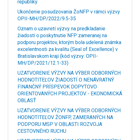
republiky
Ukončenie posudzovania ŽoNFP v rámci výzvy
OPII-MH/DP/2022/9.5-35
Oznam o uzavretí výzvy na predkladanie
žiadostí o poskytnutie NFP zameranej na
podporu projektov, ktorým bola udelená známka
excelentnosti za kvalitu (Seal of Excellence) v
Bratislavskom kraji (kód výzvy: OPII-
MH/DP/2021/12.1-33)
UZATVORENIE VÝZVY NA VÝBER ODBORNÝCH
HODNOTITEĽOV ŽIADOSTÍ O NENÁVRATNÝ
FINANČNÝ PRÍSPEVOK DOPYTOVO
ORIENTOVANÝCH PROJEKTOV - EKONOMICKÁ
OBLASŤ
UZATVORENIE VÝZVY NA VÝBER ODBORNÝCH
HODNOTITEĽOV ŽONFP, ZAMERANÝCH NA
PODPORU MSP V OBLASTI ROZVOJA
CESTOVNÉHO RUCHU