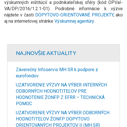
výskumných inštitúcií a podnikateľskej sféry (kód OPVaI-
VA/DP/2016/1.2.1-01). Podrobné informácie k výzve
nájdete v časti
DOPYTOVO-ORIENTOVANÉ PROJEKTY
, ako
aj na internetovej stránke
Výskumnej agentúry
.
NAJNOVŠIE AKTUALITY
Záverečný Infoservis MH SR k podpore z
eurofondov
UZATVORENIE VÝZVY NA VÝBER INTERNÝCH
ODBORNÝCH HODNOTITEĽOV PRE
HODNOTENIE ŽONFP Z EFRR – TECHNICKÁ
POMOC
UZATVORENIE VÝZVY NA VÝBER ODBORNÝCH
HODNOTITEĽOV ŽONFP DOPYTOVO
ORIENTOVANÝCH PROJEKTOV II (MH SR)