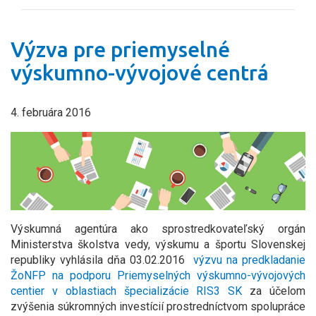
Výzva pre priemyselné
výskumno-vývojové centrá
4. februára 2016
Výskumná agentúra ako sprostredkovateľský orgán
Ministerstva školstva vedy, výskumu a športu Slovenskej
republiky vyhlásila dňa 03.02.2016
výzvu na predkladanie
ŽoNFP na podporu Priemyselných výskumno-vývojových
centier v oblastiach špecializácie RIS3 SK
za účelom
zvýšenia súkromných investícií prostredníctvom spolupráce