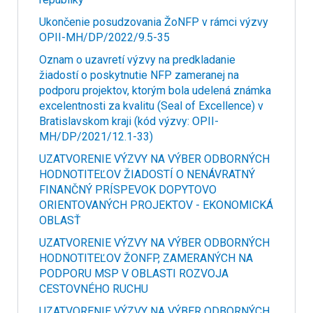
Ukončenie posudzovania ŽoNFP v rámci výzvy
OPII-MH/DP/2022/9.5-35
Oznam o uzavretí výzvy na predkladanie
žiadostí o poskytnutie NFP zameranej na
podporu projektov, ktorým bola udelená známka
excelentnosti za kvalitu (Seal of Excellence) v
Bratislavskom kraji (kód výzvy: OPII-
MH/DP/2021/12.1-33)
UZATVORENIE VÝZVY NA VÝBER ODBORNÝCH
HODNOTITEĽOV ŽIADOSTÍ O NENÁVRATNÝ
FINANČNÝ PRÍSPEVOK DOPYTOVO
ORIENTOVANÝCH PROJEKTOV - EKONOMICKÁ
OBLASŤ
UZATVORENIE VÝZVY NA VÝBER ODBORNÝCH
HODNOTITEĽOV ŽONFP, ZAMERANÝCH NA
PODPORU MSP V OBLASTI ROZVOJA
CESTOVNÉHO RUCHU
UZATVORENIE VÝZVY NA VÝBER ODBORNÝCH