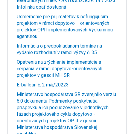
telefonických liniek - AKTUALIZÁCIA 14.7.2023
Infolinka opäť dostupná
Usmernenie pre prijímateľov k nefungujúcim
projektom v rámci dopytovo – orientovaných
projektov OPII implementovaných Výskumnou
agentúrou
Informácia o predpokladanom termíne na
vydanie rozhodnutí v rámci výzvy č. 35
Opatrenia na zrýchlenie implementácie a
čerpania v rámci dopytovo-orientovaných
projektov v gescii MH SR
E-bulletin č. 2 máj/20223
Ministerstvo hospodárstva SR zverejnilo verziu
6.0 dokumentu Podmienky poskytnutia
príspevku a ich posudzovanie v jednotlivých
fázach projektového cyklu dopytovo -
orientovaných projektov OP II v gescii
Ministerstva hospodárstva Slovenskej
republiky