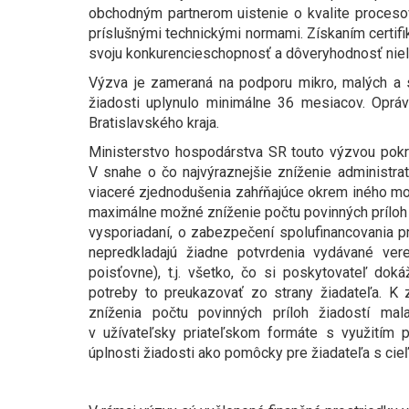
obchodným partnerom uistenie o kvalite procesov 
príslušnými technickými normami. Získaním certif
svoju konkurencieschopnosť a dôveryhodnosť niel
Výzva je zameraná na podporu mikro, malých a s
žiadosti uplynulo minimálne 36 mesiacov. Op
Bratislavského kraja.
Ministerstvo hospodárstva SR touto výzvou pokr
V snahe o čo najvýraznejšie zníženie administrat
viaceré zjednodušenia zahŕňajúce okrem iného mož
maximálne možné zníženie počtu povinných príloh 
vysporiadaní, o zabezpečení spolufinancovania pr
nepredkladajú žiadne potvrdenia vydávané vere
poisťovne), t.j. všetko, čo si poskytovateľ dok
potreby to preukazovať zo strany žiadateľa. K
zníženia počtu povinných príloh žiadostí ma
v užívateľsky priateľskom formáte s využitím p
úplnosti žiadosti ako pomôcky pre žiadateľa s cie