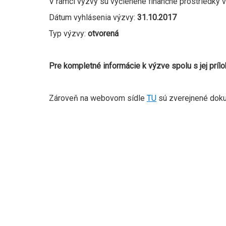
V rámci výzvy sú vyčlenené finančné prostriedky 
Dátum vyhlásenia výzvy:
31.10.2017
Typ výzvy:
otvorená
Pre kompletné informácie k výzve spolu s jej prílo
Zároveň na webovom sídle
TU
sú zverejnené dokum