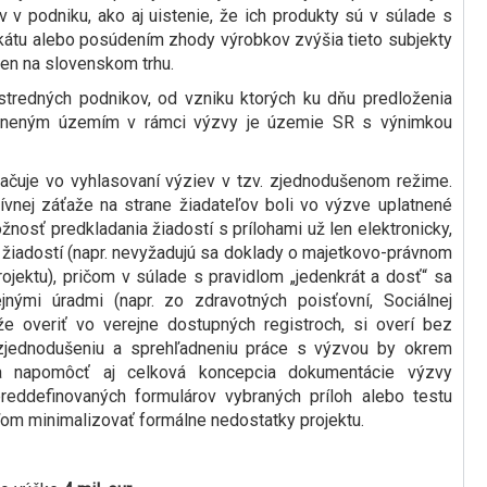
v podniku, ako aj uistenie, že ich produkty sú v súlade s
ikátu alebo posúdením zhody výrobkov zvýšia tieto subjekty
en na slovenskom trhu.
tredných podnikov, od vzniku ktorých ku dňu predloženia
rávneným územím v rámci výzvy je územie SR s výnimkou
ačuje vo vyhlasovaní výziev v tzv. zjednodušenom režime.
ívnej záťaže na strane žiadateľov boli vo výzve uplatnené
nosť predkladania žiadostí s prílohami už len elektronicky,
žiadostí (napr. nevyžadujú sa doklady o majetkovo-právnom
ojektu), pričom v súlade s pravidlom „jedenkrát a dosť“ sa
jnými úradmi (napr. zo zdravotných poisťovní, Sociálnej
áže overiť vo verejne dostupných registroch, si overí bez
 zjednodušeniu a sprehľadneniu práce s výzvou by okrem
la napomôcť aj celková koncepcia dokumentácie výzvy
reddefinovaných formulárov vybraných príloh alebo testu
ľom minimalizovať formálne nedostatky projektu.