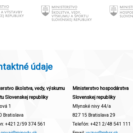
ntaktné údaje
erstvo školstva, vedy, výskumu
Ministerstvo hospodárstva
tu Slovenskej republiky
Slovenskej republiky
ová 1
Mlynské nivy 44/a
 Bratislava
827 15 Bratislava 29
ón:
+421 2/59 374 561
Telefón:
+421 2/48 541 111
:
opvai@minedu.sk
Email:
vyzvy@mhsr.sk