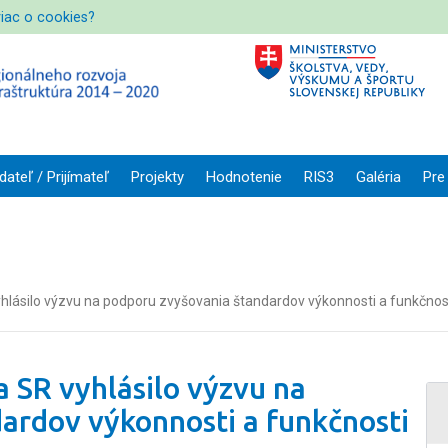
viac o cookies?
dateľ / Prijímateľ
Projekty
Hodnotenie
RIS3
Galéria
Pre
hlásilo výzvu na podporu zvyšovania štandardov výkonnosti a funkčno
 SR vyhlásilo výzvu na
ardov výkonnosti a funkčnosti