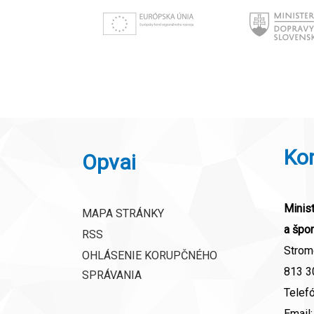
Ko
Opvai
Minist
MAPA STRÁNKY
a špor
RSS
Strom
OHLÁSENIE KORUPČNÉHO
813 30
SPRÁVANIA
Telef
Email