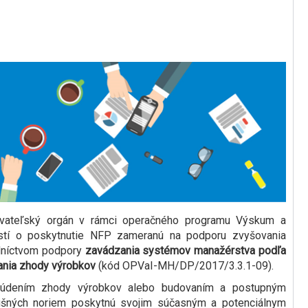
ovateľský orgán v rámci operačného programu Výskum a
dostí o poskytnutie NFP zameranú na podporu zvyšovania
edníctvom podpory
zavádzania systémov manažérstva podľa
nia zhody výrobkov
(kód OPVaI-MH/DP/2017/3.3.1-09).
osúdením zhody výrobkov alebo budovaním a postupným
ušných noriem poskytnú svojim súčasným a potenciálnym