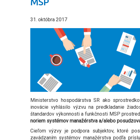
MSP
31. októbra 2017
Ministerstvo hospodárstva SR ako sprostredk
inovácie vyhlásilo výzvu na predkladanie žia
štandardov výkonnosti a funkčnosti MSP prostr
noriem systémov manažérstva a/alebo posudzova
Cieľom výzvy je podpora subjektov, ktoré p
zavádzaním systémov manažérstva podľa prísl