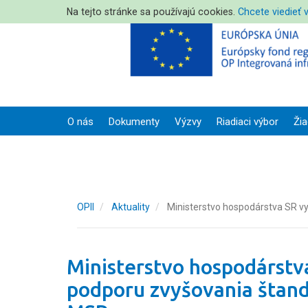
Na tejto stránke sa používajú cookies.
Chcete viedieť 
O nás
Dokumenty
Výzvy
Riadiaci výbor
Žia
OPII
Aktuality
Ministerstvo hospodárstva SR vy
Ministerstvo hospodárstva
podporu zvyšovania štand