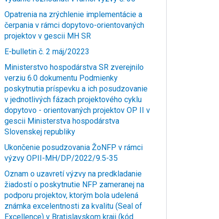
Opatrenia na zrýchlenie implementácie a
čerpania v rámci dopytovo-orientovaných
projektov v gescii MH SR
E-bulletin č. 2 máj/20223
Ministerstvo hospodárstva SR zverejnilo
verziu 6.0 dokumentu Podmienky
poskytnutia príspevku a ich posudzovanie
v jednotlivých fázach projektového cyklu
dopytovo - orientovaných projektov OP II v
gescii Ministerstva hospodárstva
Slovenskej republiky
Ukončenie posudzovania ŽoNFP v rámci
výzvy OPII-MH/DP/2022/9.5-35
Oznam o uzavretí výzvy na predkladanie
žiadostí o poskytnutie NFP zameranej na
podporu projektov, ktorým bola udelená
známka excelentnosti za kvalitu (Seal of
Excellence) v Bratislavskom kraji (kód