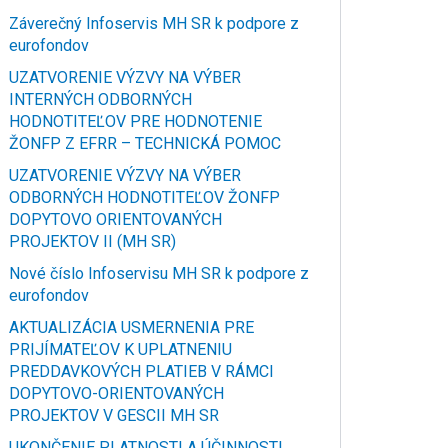
Záverečný Infoservis MH SR k podpore z
eurofondov
UZATVORENIE VÝZVY NA VÝBER
INTERNÝCH ODBORNÝCH
HODNOTITEĽOV PRE HODNOTENIE
ŽONFP Z EFRR – TECHNICKÁ POMOC
UZATVORENIE VÝZVY NA VÝBER
ODBORNÝCH HODNOTITEĽOV ŽONFP
DOPYTOVO ORIENTOVANÝCH
PROJEKTOV II (MH SR)
Nové číslo Infoservisu MH SR k podpore z
eurofondov
AKTUALIZÁCIA USMERNENIA PRE
PRIJÍMATEĽOV K UPLATNENIU
PREDDAVKOVÝCH PLATIEB V RÁMCI
DOPYTOVO-ORIENTOVANÝCH
PROJEKTOV V GESCII MH SR
UKONČENIE PLATNOSTI A ÚČINNOSTI