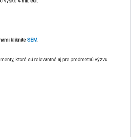
vo výške
4 mil. eur
.
hami kliknite
SEM
.
enty, ktoré sú relevantné aj pre predmetnú výzvu.