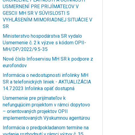
USMERNENÍ PRE PRIJÍMATEĽOV V
GESCII MH SR V SÚVISLOSTI S
VYHLÁSENÍM MIMORIADNEJ SITUÁCIE V
SR
Ministerstvo hospodárstva SR vydalo
Usmernenie č. 2 k výzve s kódom OPII-
MH/DP/2022/9.5-35
Nové číslo Infoservisu MH SR k podpore z
eurofondov
Informácia o nedostupnosti infolinky MH
SR a telefonických liniek - AKTUALIZÁCIA
14.7.2023 Infolinka opäť dostupná
Usmernenie pre prijímateľov k
nefungujúcim projektom v rámci dopytovo
– orientovaných projektov OPII
implementovaných Výskumnou agentúrou
Informácia o predpokladanom termíne na
vydanie rozhodnutí v rámci výzvy č. 35