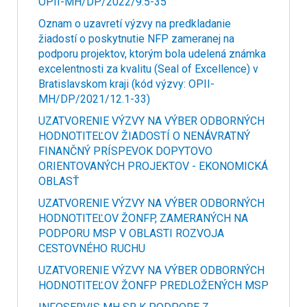
OPII-MH/DP/2022/9.5-35
Oznam o uzavretí výzvy na predkladanie
žiadostí o poskytnutie NFP zameranej na
podporu projektov, ktorým bola udelená známka
excelentnosti za kvalitu (Seal of Excellence) v
Bratislavskom kraji (kód výzvy: OPII-
MH/DP/2021/12.1-33)
UZATVORENIE VÝZVY NA VÝBER ODBORNÝCH
HODNOTITEĽOV ŽIADOSTÍ O NENÁVRATNÝ
FINANČNÝ PRÍSPEVOK DOPYTOVO
ORIENTOVANÝCH PROJEKTOV - EKONOMICKÁ
OBLASŤ
UZATVORENIE VÝZVY NA VÝBER ODBORNÝCH
HODNOTITEĽOV ŽONFP, ZAMERANÝCH NA
PODPORU MSP V OBLASTI ROZVOJA
CESTOVNÉHO RUCHU
UZATVORENIE VÝZVY NA VÝBER ODBORNÝCH
HODNOTITEĽOV ŽONFP PREDLOŽENÝCH MSP