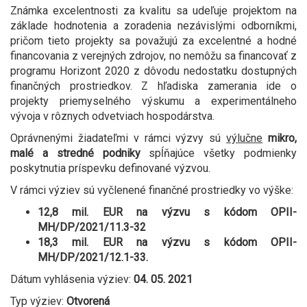
Známka excelentnosti za kvalitu sa udeľuje projektom na
základe hodnotenia a zoradenia nezávislými odborníkmi,
pričom tieto projekty sa považujú za excelentné a hodné
financovania z verejných zdrojov, no nemôžu sa financovať z
programu Horizont 2020 z dôvodu nedostatku dostupných
finančných prostriedkov. Z hľadiska zamerania ide o
projekty priemyselného výskumu a experimentálneho
vývoja v rôznych odvetviach hospodárstva.
Oprávnenými žiadateľmi v rámci výzvy sú
výlučne
mikro,
malé a stredné podniky
spĺňajúce všetky podmienky
poskytnutia príspevku definované výzvou.
V rámci výziev sú vyčlenené finančné prostriedky vo výške:
12,8 mil. EUR na výzvu s kódom OPII-
MH/DP/2021/11.3-32
18,3 mil. EUR na výzvu s kódom OPII-
MH/DP/2021/12.1-33.
Dátum vyhlásenia výziev:
04. 05. 2021
Typ výziev:
Otvorená