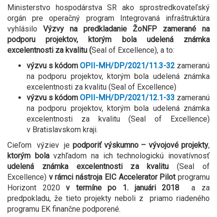
Ministerstvo hospodárstva SR ako sprostredkovateľský
orgán pre operačný program Integrovaná infraštruktúra
vyhlásilo
Výzvy na predkladanie ŽoNFP zamerané na
podporu projektov, ktorým bola udelená známka
excelentnosti za kvalitu (
Seal of Excellence), a to:
výzvu s kódom
OPII-MH/DP/2021/11.3-32
zameranú
na podporu projektov, ktorým bola udelená známka
excelentnosti za kvalitu (Seal of Excellence)
výzvu s kódom
OPII-MH/DP/2021/12.1-33
zameranú
na podporu projektov, ktorým bola udelená známka
excelentnosti za kvalitu (Seal of Excellence)
v Bratislavskom kraji.
Cieľom výziev je
podporiť výskumno – vývojové projekty
,
ktorým bola
vzhľadom na ich technologickú inovatívnosť
udelená známka excelentnosti za kvalitu
(Seal of
Excellence)
v rámci nástroja EIC Accelerator Pilot
programu
Horizont 2020
v termíne po 1. januári 2018
a za
predpokladu, že tieto projekty neboli z priamo riadeného
programu EK finančne podporené.