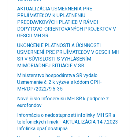
AKTUALIZÁCIA USMERNENIA PRE
PRIJÍMATEĽOV K UPLATNENIU
PREDDAVKOVÝCH PLATIEB V RÁMCI
DOPYTOVO-ORIENTOVANÝCH PROJEKTOV V
GESCII MH SR
UKONČENIE PLATNOSTI A ÚČINNOSTI
USMERNENÍ PRE PRIJÍMATEĽOV V GESCII MH
SR V SÚVISLOSTI S VYHLÁSENÍM
MIMORIADNEJ SITUÁCIE V SR
Ministerstvo hospodárstva SR vydalo
Usmernenie č. 2 k výzve s kódom OPII-
MH/DP/2022/9.5-35
Nové číslo Infoservisu MH SR k podpore z
eurofondov
Informácia o nedostupnosti infolinky MH SR a
telefonických liniek - AKTUALIZÁCIA 14.7.2023
Infolinka opäť dostupná