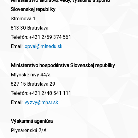
Ministerstvo školstva, vedy, výskumu a športu
Slovenskej republiky
Stromová 1
813 30 Bratislava
Telefón:
+421 2/59 374 561
Email:
opvai@minedu.sk
Ministerstvo hospodárstva Slovenskej republiky
Mlynské nivy 44/a
827 15 Bratislava 29
Telefón:
+421 2/48 541 111
Email:
vyzvy@mhsr.sk
Výskumná agentúra
Plynárenská 7/A