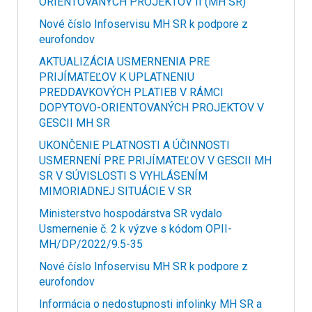
ORIENTOVANÝCH PROJEKTOV II (MH SR)
Nové číslo Infoservisu MH SR k podpore z
eurofondov
AKTUALIZÁCIA USMERNENIA PRE
PRIJÍMATEĽOV K UPLATNENIU
PREDDAVKOVÝCH PLATIEB V RÁMCI
DOPYTOVO-ORIENTOVANÝCH PROJEKTOV V
GESCII MH SR
UKONČENIE PLATNOSTI A ÚČINNOSTI
USMERNENÍ PRE PRIJÍMATEĽOV V GESCII MH
SR V SÚVISLOSTI S VYHLÁSENÍM
MIMORIADNEJ SITUÁCIE V SR
Ministerstvo hospodárstva SR vydalo
Usmernenie č. 2 k výzve s kódom OPII-
MH/DP/2022/9.5-35
Nové číslo Infoservisu MH SR k podpore z
eurofondov
Informácia o nedostupnosti infolinky MH SR a