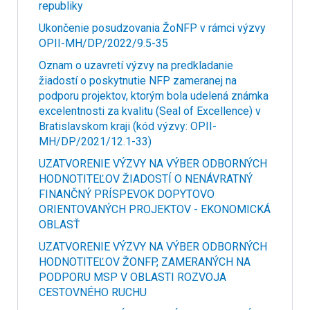
republiky
Ukončenie posudzovania ŽoNFP v rámci výzvy
OPII-MH/DP/2022/9.5-35
Oznam o uzavretí výzvy na predkladanie
žiadostí o poskytnutie NFP zameranej na
podporu projektov, ktorým bola udelená známka
excelentnosti za kvalitu (Seal of Excellence) v
Bratislavskom kraji (kód výzvy: OPII-
MH/DP/2021/12.1-33)
UZATVORENIE VÝZVY NA VÝBER ODBORNÝCH
HODNOTITEĽOV ŽIADOSTÍ O NENÁVRATNÝ
FINANČNÝ PRÍSPEVOK DOPYTOVO
ORIENTOVANÝCH PROJEKTOV - EKONOMICKÁ
OBLASŤ
UZATVORENIE VÝZVY NA VÝBER ODBORNÝCH
HODNOTITEĽOV ŽONFP, ZAMERANÝCH NA
PODPORU MSP V OBLASTI ROZVOJA
CESTOVNÉHO RUCHU