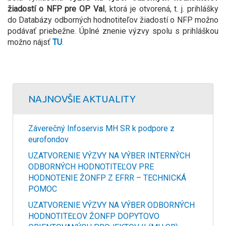
žiadostí o NFP pre OP VaI
, ktorá je otvorená, t. j. prihlášky
do Databázy odborných hodnotiteľov žiadostí o NFP možno
podávať priebežne. Úplné znenie výzvy spolu s prihláškou
možno nájsť
TU
.
NAJNOVŠIE AKTUALITY
Záverečný Infoservis MH SR k podpore z
eurofondov
UZATVORENIE VÝZVY NA VÝBER INTERNÝCH
ODBORNÝCH HODNOTITEĽOV PRE
HODNOTENIE ŽONFP Z EFRR – TECHNICKÁ
POMOC
UZATVORENIE VÝZVY NA VÝBER ODBORNÝCH
HODNOTITEĽOV ŽONFP DOPYTOVO