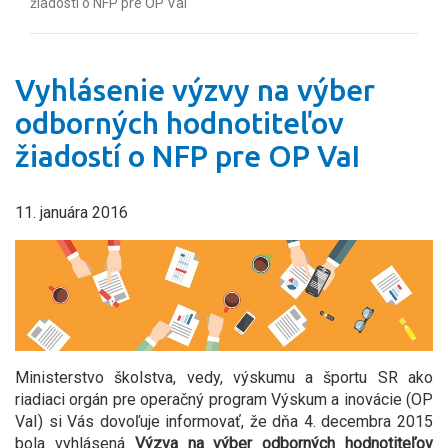
žiadostí o NFP pre OP VaI
Vyhlásenie výzvy na výber
odborných hodnotiteľov
žiadostí o NFP pre OP VaI
11. januára 2016
Ministerstvo školstva, vedy, výskumu a športu SR ako
riadiaci orgán pre operačný program Výskum a inovácie (OP
VaI) si Vás dovoľuje informovať, že dňa 4. decembra 2015
bola vyhlásená
Výzva na výber odborných hodnotiteľov