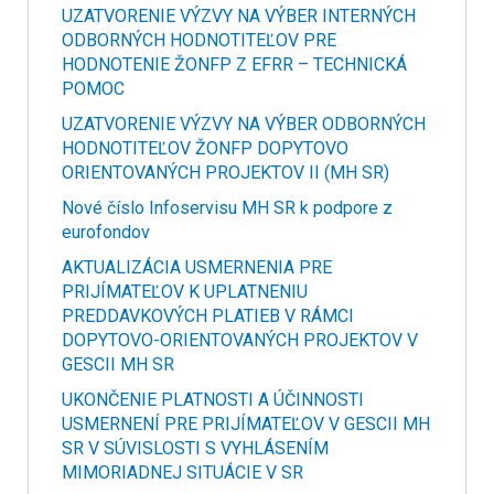
UZATVORENIE VÝZVY NA VÝBER INTERNÝCH
ODBORNÝCH HODNOTITEĽOV PRE
HODNOTENIE ŽONFP Z EFRR – TECHNICKÁ
POMOC
UZATVORENIE VÝZVY NA VÝBER ODBORNÝCH
HODNOTITEĽOV ŽONFP DOPYTOVO
ORIENTOVANÝCH PROJEKTOV II (MH SR)
Nové číslo Infoservisu MH SR k podpore z
eurofondov
AKTUALIZÁCIA USMERNENIA PRE
PRIJÍMATEĽOV K UPLATNENIU
PREDDAVKOVÝCH PLATIEB V RÁMCI
DOPYTOVO-ORIENTOVANÝCH PROJEKTOV V
GESCII MH SR
UKONČENIE PLATNOSTI A ÚČINNOSTI
USMERNENÍ PRE PRIJÍMATEĽOV V GESCII MH
SR V SÚVISLOSTI S VYHLÁSENÍM
MIMORIADNEJ SITUÁCIE V SR