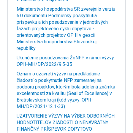
Ministerstvo hospodárstva SR zverejnilo verziu
6.0 dokumentu Podmienky poskytnutia
príspevku a ich posudzovanie v jednotlivých
fázach projektového cyklu dopytovo -
orientovaných projektov OP II v gescii
Ministerstva hospodárstva Slovenskej
republiky
Ukončenie posudzovania ŽoNFP v rámci výzvy
OPII-MH/DP/2022/9.5-35
Oznam o uzavretí výzvy na predkladanie
žiadostí o poskytnutie NFP zameranej na
podporu projektov, ktorým bola udelená známka
excelentnosti za kvalitu (Seal of Excellence) v
Bratislavskom kraji (kód výzvy: OPII-
MH/DP/2021/12.1-33)
UZATVORENIE VÝZVY NA VÝBER ODBORNÝCH
HODNOTITEĽOV ŽIADOSTÍ O NENÁVRATNÝ
FINANČNÝ PRÍSPEVOK DOPYTOVO