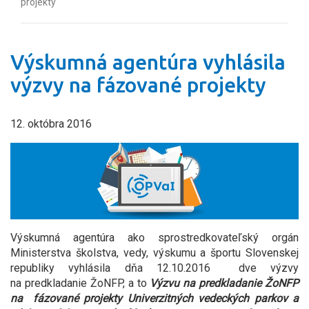
projekty
Výskumná agentúra vyhlásila
výzvy na fázované projekty
12. októbra 2016
Výskumná agentúra ako sprostredkovateľský orgán
Ministerstva školstva, vedy, výskumu a športu Slovenskej
republiky vyhlásila dňa 12.10.2016 dve
výzvy
na predkladanie ŽoNFP, a to
Výzvu na predkladanie ŽoNFP
na fázované projekty Univerzitných vedeckých parkov a