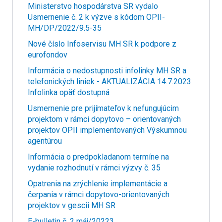
Ministerstvo hospodárstva SR vydalo
Usmernenie č. 2 k výzve s kódom OPII-
MH/DP/2022/9.5-35
Nové číslo Infoservisu MH SR k podpore z
eurofondov
Informácia o nedostupnosti infolinky MH SR a
telefonických liniek - AKTUALIZÁCIA 14.7.2023
Infolinka opäť dostupná
Usmernenie pre prijímateľov k nefungujúcim
projektom v rámci dopytovo – orientovaných
projektov OPII implementovaných Výskumnou
agentúrou
Informácia o predpokladanom termíne na
vydanie rozhodnutí v rámci výzvy č. 35
Opatrenia na zrýchlenie implementácie a
čerpania v rámci dopytovo-orientovaných
projektov v gescii MH SR
E-bulletin č. 2 máj/20223