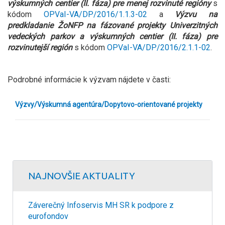
výskumných centier (II. fáza) pre menej rozvinuté regióny
s
kódom
OPVaI-VA/DP/2016/1.1.3-02
a
Výzvu na
predkladanie ŽoNFP na fázované projekty Univerzitných
vedeckých parkov a výskumných centier (II. fáza) pre
rozvinutejší región
s kódom
OPVaI-VA/DP/2016/2.1.1-02
.
Podrobné informácie k výzvam nájdete v časti:
Výzvy/
Výskumná agentúra/
Dopytovo-orientované projekty
NAJNOVŠIE AKTUALITY
Záverečný Infoservis MH SR k podpore z
eurofondov