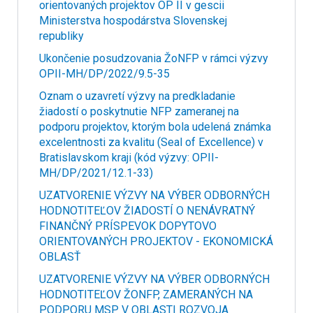
orientovaných projektov OP II v gescii
Ministerstva hospodárstva Slovenskej
republiky
Ukončenie posudzovania ŽoNFP v rámci výzvy
OPII-MH/DP/2022/9.5-35
Oznam o uzavretí výzvy na predkladanie
žiadostí o poskytnutie NFP zameranej na
podporu projektov, ktorým bola udelená známka
excelentnosti za kvalitu (Seal of Excellence) v
Bratislavskom kraji (kód výzvy: OPII-
MH/DP/2021/12.1-33)
UZATVORENIE VÝZVY NA VÝBER ODBORNÝCH
HODNOTITEĽOV ŽIADOSTÍ O NENÁVRATNÝ
FINANČNÝ PRÍSPEVOK DOPYTOVO
ORIENTOVANÝCH PROJEKTOV - EKONOMICKÁ
OBLASŤ
UZATVORENIE VÝZVY NA VÝBER ODBORNÝCH
HODNOTITEĽOV ŽONFP, ZAMERANÝCH NA
PODPORU MSP V OBLASTI ROZVOJA