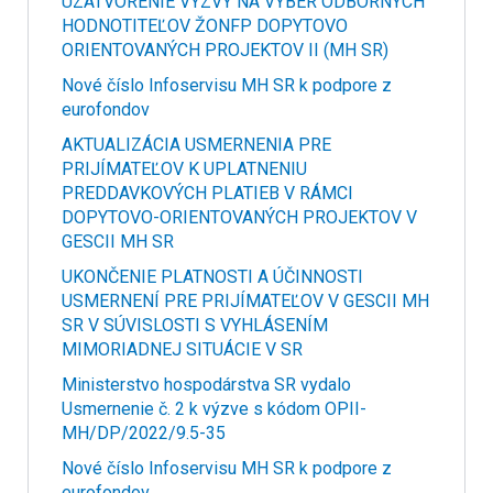
UZATVORENIE VÝZVY NA VÝBER ODBORNÝCH
HODNOTITEĽOV ŽONFP DOPYTOVO
ORIENTOVANÝCH PROJEKTOV II (MH SR)
Nové číslo Infoservisu MH SR k podpore z
eurofondov
AKTUALIZÁCIA USMERNENIA PRE
PRIJÍMATEĽOV K UPLATNENIU
PREDDAVKOVÝCH PLATIEB V RÁMCI
DOPYTOVO-ORIENTOVANÝCH PROJEKTOV V
GESCII MH SR
UKONČENIE PLATNOSTI A ÚČINNOSTI
USMERNENÍ PRE PRIJÍMATEĽOV V GESCII MH
SR V SÚVISLOSTI S VYHLÁSENÍM
MIMORIADNEJ SITUÁCIE V SR
Ministerstvo hospodárstva SR vydalo
Usmernenie č. 2 k výzve s kódom OPII-
MH/DP/2022/9.5-35
Nové číslo Infoservisu MH SR k podpore z
eurofondov