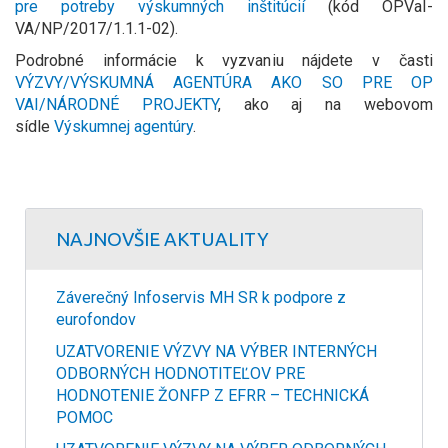
pre potreby výskumných inštitúcií
(kód OPVaI-
VA/NP/2017/1.1.1-02).
Podrobné informácie k vyzvaniu nájdete v časti
VÝZVY/VÝSKUMNÁ AGENTÚRA AKO SO PRE OP
VAI/NÁRODNÉ PROJEKTY
, ako aj na webovom
sídle
Výskumnej agentúry
.
NAJNOVŠIE AKTUALITY
Záverečný Infoservis MH SR k podpore z
eurofondov
UZATVORENIE VÝZVY NA VÝBER INTERNÝCH
ODBORNÝCH HODNOTITEĽOV PRE
HODNOTENIE ŽONFP Z EFRR – TECHNICKÁ
POMOC