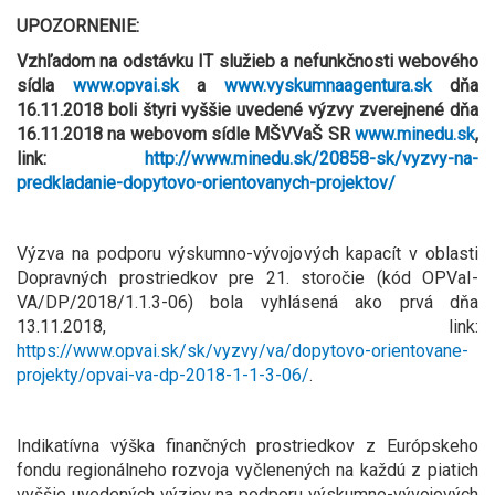
UPOZORNENIE:
Vzhľadom na odstávku IT služieb a nefunkčnosti webového
sídla
www.opvai.sk
a
www.vyskumnaagentura.sk
dňa
16.11.2018 boli štyri vyššie uvedené výzvy zverejnené dňa
16.11.2018 na webovom sídle MŠVVaŠ SR
www.minedu.sk
,
link:
http://www.minedu.sk/20858-sk/vyzvy-na-
predkladanie-dopytovo-orientovanych-projektov/
Výzva na podporu výskumno-vývojových kapacít v oblasti
Dopravných prostriedkov pre 21. storočie (kód OPVaI-
VA/DP/2018/1.1.3-06) bola vyhlásená ako prvá dňa
13.11.2018, link:
https://www.opvai.sk/sk/vyzvy/va/dopytovo-orientovane-
projekty/opvai-va-dp-2018-1-1-3-06/
.
Indikatívna výška finančných prostriedkov z Európskeho
fondu regionálneho rozvoja vyčlenených na každú z piatich
vyššie uvedených výziev na podporu výskumno-vývojových