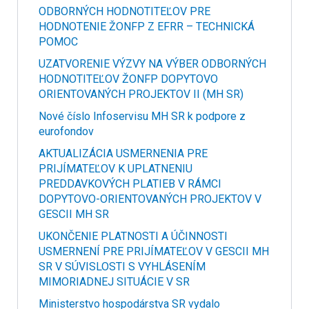
ODBORNÝCH HODNOTITEĽOV PRE
HODNOTENIE ŽONFP Z EFRR – TECHNICKÁ
POMOC
UZATVORENIE VÝZVY NA VÝBER ODBORNÝCH
HODNOTITEĽOV ŽONFP DOPYTOVO
ORIENTOVANÝCH PROJEKTOV II (MH SR)
Nové číslo Infoservisu MH SR k podpore z
eurofondov
AKTUALIZÁCIA USMERNENIA PRE
PRIJÍMATEĽOV K UPLATNENIU
PREDDAVKOVÝCH PLATIEB V RÁMCI
DOPYTOVO-ORIENTOVANÝCH PROJEKTOV V
GESCII MH SR
UKONČENIE PLATNOSTI A ÚČINNOSTI
USMERNENÍ PRE PRIJÍMATEĽOV V GESCII MH
SR V SÚVISLOSTI S VYHLÁSENÍM
MIMORIADNEJ SITUÁCIE V SR
Ministerstvo hospodárstva SR vydalo