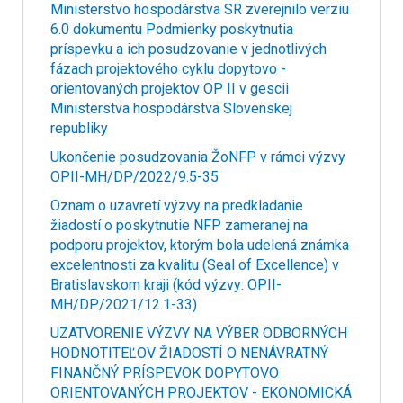
Ministerstvo hospodárstva SR zverejnilo verziu
6.0 dokumentu Podmienky poskytnutia
príspevku a ich posudzovanie v jednotlivých
fázach projektového cyklu dopytovo -
orientovaných projektov OP II v gescii
Ministerstva hospodárstva Slovenskej
republiky
Ukončenie posudzovania ŽoNFP v rámci výzvy
OPII-MH/DP/2022/9.5-35
Oznam o uzavretí výzvy na predkladanie
žiadostí o poskytnutie NFP zameranej na
podporu projektov, ktorým bola udelená známka
excelentnosti za kvalitu (Seal of Excellence) v
Bratislavskom kraji (kód výzvy: OPII-
MH/DP/2021/12.1-33)
UZATVORENIE VÝZVY NA VÝBER ODBORNÝCH
HODNOTITEĽOV ŽIADOSTÍ O NENÁVRATNÝ
FINANČNÝ PRÍSPEVOK DOPYTOVO
ORIENTOVANÝCH PROJEKTOV - EKONOMICKÁ