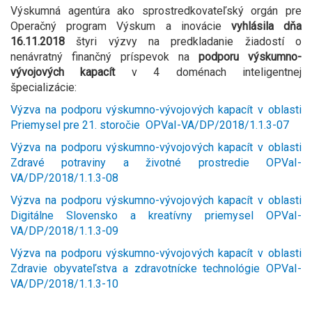
Výskumná agentúra ako sprostredkovateľský orgán pre
Operačný program Výskum a inovácie
vyhlásila dňa
16.11.2018
štyri výzvy na predkladanie žiadostí o
nenávratný finančný príspevok na
podporu výskumno-
vývojových kapacít
v 4 doménach inteligentnej
špecializácie:
Výzva na podporu výskumno-vývojových kapacít v oblasti
Priemysel pre 21. storočie OPVaI-VA/DP/2018/1.1.3-07
Výzva na podporu výskumno-vývojových kapacít v oblasti
Zdravé potraviny a životné prostredie OPVaI-
VA/DP/2018/1.1.3-08
Výzva na podporu výskumno-vývojových kapacít v oblasti
Digitálne Slovensko a kreatívny priemysel OPVaI-
VA/DP/2018/1.1.3-09
Výzva na podporu výskumno-vývojových kapacít v oblasti
Zdravie obyvateľstva a zdravotnícke technológie OPVaI-
VA/DP/2018/1.1.3-10