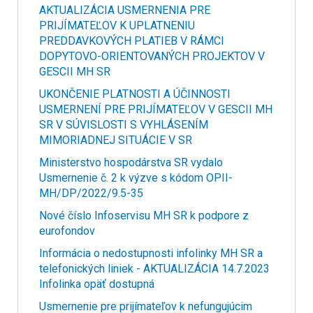
AKTUALIZÁCIA USMERNENIA PRE
PRIJÍMATEĽOV K UPLATNENIU
PREDDAVKOVÝCH PLATIEB V RÁMCI
DOPYTOVO-ORIENTOVANÝCH PROJEKTOV V
GESCII MH SR
UKONČENIE PLATNOSTI A ÚČINNOSTI
USMERNENÍ PRE PRIJÍMATEĽOV V GESCII MH
SR V SÚVISLOSTI S VYHLÁSENÍM
MIMORIADNEJ SITUÁCIE V SR
Ministerstvo hospodárstva SR vydalo
Usmernenie č. 2 k výzve s kódom OPII-
MH/DP/2022/9.5-35
Nové číslo Infoservisu MH SR k podpore z
eurofondov
Informácia o nedostupnosti infolinky MH SR a
telefonických liniek - AKTUALIZÁCIA 14.7.2023
Infolinka opäť dostupná
Usmernenie pre prijímateľov k nefungujúcim