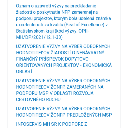
Oznam o uzavretí výzvy na predkladanie
žiadostí o poskytnutie NFP zameranej na
podporu projektov, ktorým bola udelená známka
excelentnosti za kvalitu (Seal of Excellence) v
Bratislavskom kraji (kód výzvy: OPII-
MH/DP/2021/12.1-33)
UZATVORENIE VÝZVY NA VÝBER ODBORNÝCH
HODNOTITEĽOV ŽIADOSTÍ O NENÁVRATNÝ
FINANČNÝ PRÍSPEVOK DOPYTOVO
ORIENTOVANÝCH PROJEKTOV - EKONOMICKÁ
OBLASŤ
UZATVORENIE VÝZVY NA VÝBER ODBORNÝCH
HODNOTITEĽOV ŽONFP, ZAMERANÝCH NA
PODPORU MSP V OBLASTI ROZVOJA
CESTOVNÉHO RUCHU
UZATVORENIE VÝZVY NA VÝBER ODBORNÝCH
HODNOTITEĽOV ŽONFP PREDLOŽENÝCH MSP
INFOSERVIS MH SR K PODPORE Z