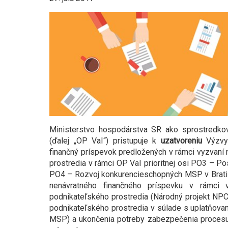
Ministerstvo hospodárstva SR ako sprostredko
(ďalej „OP VaI“) pristupuje k
uzatvoreniu
Výzvy 
finančný príspevok predložených v rámci vyzvaní 
prostredia v rámci OP VaI prioritnej osi PO3 – Po
PO4 – Rozvoj konkurencieschopných MSP v Bratisl
nenávratného finančného príspevku v rámci v
podnikateľského prostredia (Národný projekt NPC 
podnikateľského prostredia v súlade s uplatňovaní
MSP) a ukončenia potreby zabezpečenia procesu 