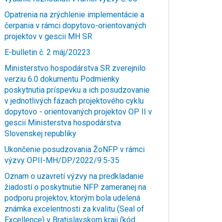
Opatrenia na zrýchlenie implementácie a
čerpania v rámci dopytovo-orientovaných
projektov v gescii MH SR
E-bulletin č. 2 máj/20223
Ministerstvo hospodárstva SR zverejnilo
verziu 6.0 dokumentu Podmienky
poskytnutia príspevku a ich posudzovanie
v jednotlivých fázach projektového cyklu
dopytovo - orientovaných projektov OP II v
gescii Ministerstva hospodárstva
Slovenskej republiky
Ukončenie posudzovania ŽoNFP v rámci
výzvy OPII-MH/DP/2022/9.5-35
Oznam o uzavretí výzvy na predkladanie
žiadostí o poskytnutie NFP zameranej na
podporu projektov, ktorým bola udelená
známka excelentnosti za kvalitu (Seal of
Excellence) v Bratislavskom kraji (kód