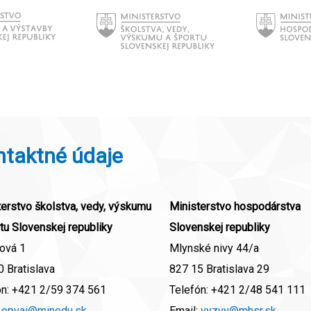
ntaktné údaje
erstvo školstva, vedy, výskumu
Ministerstvo hospodárstva
tu Slovenskej republiky
Slovenskej republiky
ová 1
Mlynské nivy 44/a
 Bratislava
827 15 Bratislava 29
ón:
+421 2/59 374 561
Telefón:
+421 2/48 541 111
:
opvai@minedu.sk
Email:
vyzvy@mhsr.sk