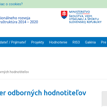
viac o cookies?
dateľ / Prijímateľ
Projekty
Hodnotenie
RIS3
Galéria
Pre
orných hodnotiteľov
er odborných hodnotiteľov