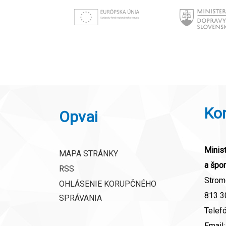
Ko
Opvai
Minist
MAPA STRÁNKY
a špor
RSS
Strom
OHLÁSENIE KORUPČNÉHO
813 30
SPRÁVANIA
Telef
Email