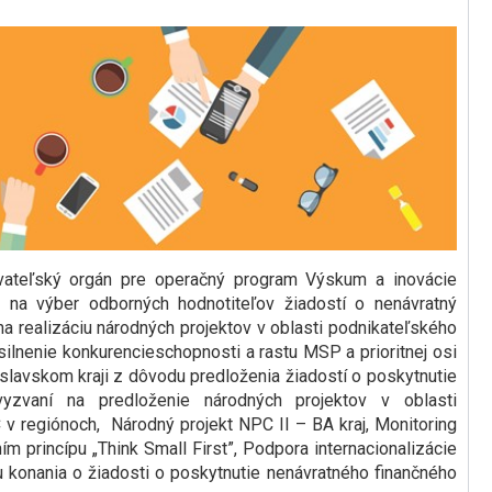
vateľský orgán pre operačný program Výskum a inovácie
na výber odborných hodnotiteľov žiadostí o nenávratný
na realizáciu národných projektov v oblasti podnikateľského
silnenie konkurencieschopnosti a rastu MSP a prioritnej osi
avskom kraji z dôvodu predloženia žiadostí o poskytnutie
yzvaní na predloženie národných projektov v oblasti
v regiónoch, Národný projekt NPC II – BA kraj, Monitoring
m princípu „Think Small First”, Podpora internacionalizácie
konania o žiadosti o poskytnutie nenávratného finančného