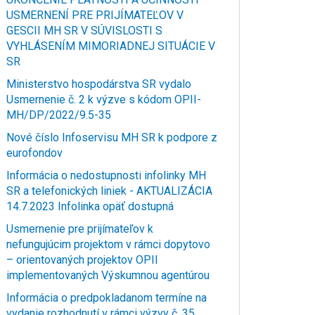
USMERNENÍ PRE PRIJÍMATEĽOV V
GESCII MH SR V SÚVISLOSTI S
VYHLÁSENÍM MIMORIADNEJ SITUÁCIE V
SR
Ministerstvo hospodárstva SR vydalo
Usmernenie č. 2 k výzve s kódom OPII-
MH/DP/2022/9.5-35
Nové číslo Infoservisu MH SR k podpore z
eurofondov
Informácia o nedostupnosti infolinky MH
SR a telefonických liniek - AKTUALIZÁCIA
14.7.2023 Infolinka opäť dostupná
Usmernenie pre prijímateľov k
nefungujúcim projektom v rámci dopytovo
– orientovaných projektov OPII
implementovaných Výskumnou agentúrou
Informácia o predpokladanom termíne na
vydanie rozhodnutí v rámci výzvy č. 35