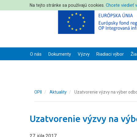
Na tejto stránke sa používajú cookies.
Chcete viedieť 
O nás
Dokumenty
Výzvy
Riadiaci výbor
Žia
OPII
Aktuality
Uzatvorenie výzvy na výber odb
Uzatvorenie výzvy na výb
27. júla 2017