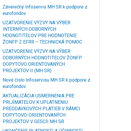
Záverečný Infoservis MH SR k podpore z
eurofondov
UZATVORENIE VÝZVY NA VÝBER
INTERNÝCH ODBORNÝCH
HODNOTITEĽOV PRE HODNOTENIE
ŽONFP Z EFRR – TECHNICKÁ POMOC
UZATVORENIE VÝZVY NA VÝBER
ODBORNÝCH HODNOTITEĽOV ŽONFP
DOPYTOVO ORIENTOVANÝCH
PROJEKTOV II (MH SR)
Nové číslo Infoservisu MH SR k podpore z
eurofondov
AKTUALIZÁCIA USMERNENIA PRE
PRIJÍMATEĽOV K UPLATNENIU
PREDDAVKOVÝCH PLATIEB V RÁMCI
DOPYTOVO-ORIENTOVANÝCH
PROJEKTOV V GESCII MH SR
UKONČENIE PLATNOSTI A ÚČINNOSTI