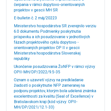
čerpania v rámci dopytovo-orientovaných
projektov v gescii MH SR
E-bulletin č. 2 máj/20223
Ministerstvo hospodárstva SR zverejnilo verziu
6.0 dokumentu Podmienky poskytnutia
príspevku a ich posudzovanie v jednotlivých
fázach projektového cyklu dopytovo -
orientovaných projektov OP II v gescii
Ministerstva hospodárstva Slovenskej
republiky
Ukončenie posudzovania ŽoNFP v rámci výzvy
OPII-MH/DP/2022/9.5-35
Oznam o uzavretí výzvy na predkladanie
žiadostí o poskytnutie NFP zameranej na
podporu projektov, ktorým bola udelená známka
excelentnosti za kvalitu (Seal of Excellence) v
Bratislavskom kraji (kód výzvy: OPII-
MH/DP/2021/12.1-33)