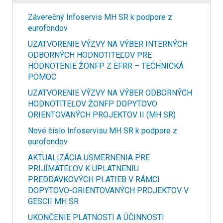
Záverečný Infoservis MH SR k podpore z
eurofondov
UZATVORENIE VÝZVY NA VÝBER INTERNÝCH
ODBORNÝCH HODNOTITEĽOV PRE
HODNOTENIE ŽONFP Z EFRR – TECHNICKÁ
POMOC
UZATVORENIE VÝZVY NA VÝBER ODBORNÝCH
HODNOTITEĽOV ŽONFP DOPYTOVO
ORIENTOVANÝCH PROJEKTOV II (MH SR)
Nové číslo Infoservisu MH SR k podpore z
eurofondov
AKTUALIZÁCIA USMERNENIA PRE
PRIJÍMATEĽOV K UPLATNENIU
PREDDAVKOVÝCH PLATIEB V RÁMCI
DOPYTOVO-ORIENTOVANÝCH PROJEKTOV V
GESCII MH SR
UKONČENIE PLATNOSTI A ÚČINNOSTI