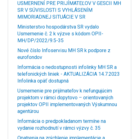
USMERNENÍ PRE PRIJÍMATEĽOV V GESCII MH
SR V SÚVISLOSTI S VYHLÁSENÍM
MIMORIADNEJ SITUÁCIE V SR
Ministerstvo hospodárstva SR vydalo
Usmernenie č. 2 k výzve s kódom OPII-
MH/DP/2022/9.5-35
Nové číslo Infoservisu MH SR k podpore z
eurofondov
Informácia o nedostupnosti infolinky MH SR a
telefonických liniek - AKTUALIZÁCIA 14.7.2023
Infolinka opäť dostupná
Usmernenie pre prijímateľov k nefungujúcim
projektom v rámci dopytovo – orientovaných
projektov OPII implementovaných Výskumnou
agentúrou
Informácia o predpokladanom termíne na
vydanie rozhodnutí v rámci výzvy č. 35
Opatrenia na zrýchlenie implementácie a