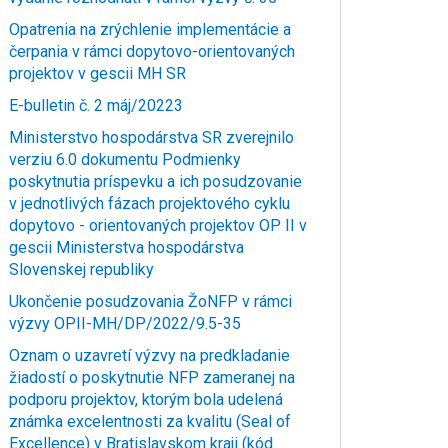
Opatrenia na zrýchlenie implementácie a
čerpania v rámci dopytovo-orientovaných
projektov v gescii MH SR
E-bulletin č. 2 máj/20223
Ministerstvo hospodárstva SR zverejnilo
verziu 6.0 dokumentu Podmienky
poskytnutia príspevku a ich posudzovanie
v jednotlivých fázach projektového cyklu
dopytovo - orientovaných projektov OP II v
gescii Ministerstva hospodárstva
Slovenskej republiky
Ukončenie posudzovania ŽoNFP v rámci
výzvy OPII-MH/DP/2022/9.5-35
Oznam o uzavretí výzvy na predkladanie
žiadostí o poskytnutie NFP zameranej na
podporu projektov, ktorým bola udelená
známka excelentnosti za kvalitu (Seal of
Excellence) v Bratislavskom kraji (kód