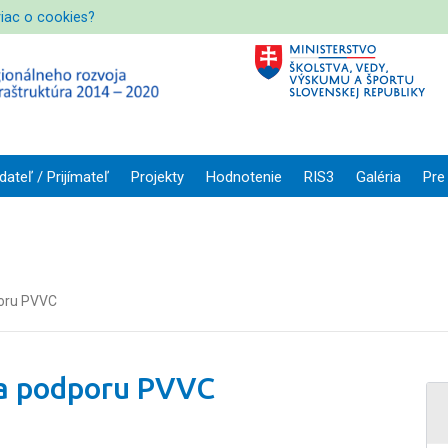
viac o cookies?
dateľ / Prijímateľ
Projekty
Hodnotenie
RIS3
Galéria
Pre
poru PVVC
na podporu PVVC