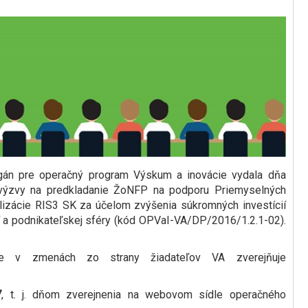
gán pre operačný program Výskum a inovácie vydala dňa
 výzvy na predkladanie ŽoNFP na podporu Priemyselných
lizácie RIS3 SK
za účelom zvýšenia súkromných investícií
í a podnikateľskej sféry (kód OPVaI-VA/DP/2016/1.2.1-02)
.
cie v zmenách zo strany žiadateľov VA zverejňuje
.
7
, t. j. dňom zverejnenia na webovom sídle operačného