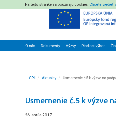
Na tejto stránke sa používajú cookies.
Chcete viedieť 
O nás
Dokumenty
Výzvy
Riadiaci výbor
Žia
OPII
Aktuality
Usmernenie č.5 k výzve na pod
Usmernenie č.5 k výzve 
26. apríla 2017