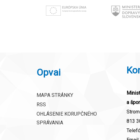
Ko
Opvai
Minist
MAPA STRÁNKY
a špor
RSS
Strom
OHLÁSENIE KORUPČNÉHO
813 30
SPRÁVANIA
Telef
Email