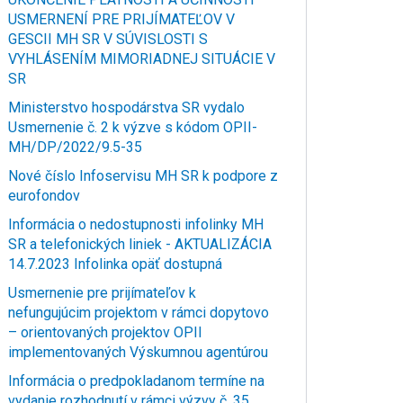
USMERNENÍ PRE PRIJÍMATEĽOV V
GESCII MH SR V SÚVISLOSTI S
VYHLÁSENÍM MIMORIADNEJ SITUÁCIE V
SR
Ministerstvo hospodárstva SR vydalo
Usmernenie č. 2 k výzve s kódom OPII-
MH/DP/2022/9.5-35
Nové číslo Infoservisu MH SR k podpore z
eurofondov
Informácia o nedostupnosti infolinky MH
SR a telefonických liniek - AKTUALIZÁCIA
14.7.2023 Infolinka opäť dostupná
Usmernenie pre prijímateľov k
nefungujúcim projektom v rámci dopytovo
– orientovaných projektov OPII
implementovaných Výskumnou agentúrou
Informácia o predpokladanom termíne na
vydanie rozhodnutí v rámci výzvy č. 35