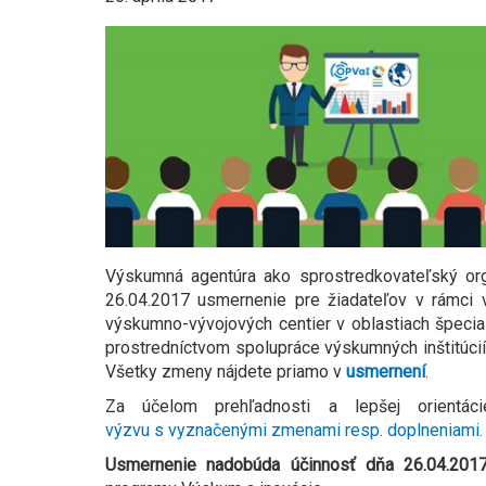
Výskumná agentúra ako sprostredkovateľský or
26.04.2017 usmernenie pre žiadateľov v rámci
výskumno-vývojových centier v oblastiach špecia
prostredníctvom spolupráce výskumných inštitúci
Všetky zmeny nájdete priamo v
usmernení
.
Za účelom prehľadnosti a lepšej orientá
výzvu s vyznačenými zmenami resp. doplneniami
Usmernenie nadobúda účinnosť dňa 26.04.201