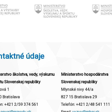
ntaktné údaje
erstvo školstva, vedy, výskumu
Ministerstvo hospodárstva
tu Slovenskej republiky
Slovenskej republiky
ová 1
Mlynské nivy 44/a
 Bratislava
827 15 Bratislava 29
ón:
+421 2/59 374 561
Telefón:
+421 2/48 541 111
:
opvai@minedu.sk
Email:
vyzvy@mhsr.sk