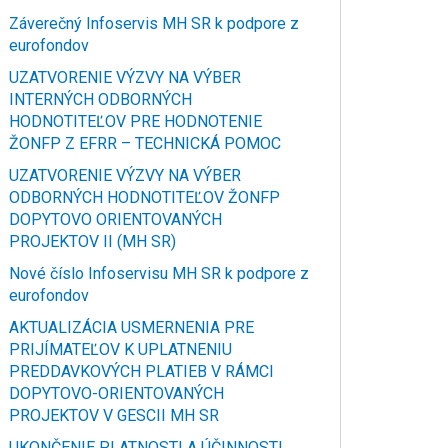
Záverečný Infoservis MH SR k podpore z
eurofondov
UZATVORENIE VÝZVY NA VÝBER
INTERNÝCH ODBORNÝCH
HODNOTITEĽOV PRE HODNOTENIE
ŽONFP Z EFRR – TECHNICKÁ POMOC
UZATVORENIE VÝZVY NA VÝBER
ODBORNÝCH HODNOTITEĽOV ŽONFP
DOPYTOVO ORIENTOVANÝCH
PROJEKTOV II (MH SR)
Nové číslo Infoservisu MH SR k podpore z
eurofondov
AKTUALIZÁCIA USMERNENIA PRE
PRIJÍMATEĽOV K UPLATNENIU
PREDDAVKOVÝCH PLATIEB V RÁMCI
DOPYTOVO-ORIENTOVANÝCH
PROJEKTOV V GESCII MH SR
UKONČENIE PLATNOSTI A ÚČINNOSTI