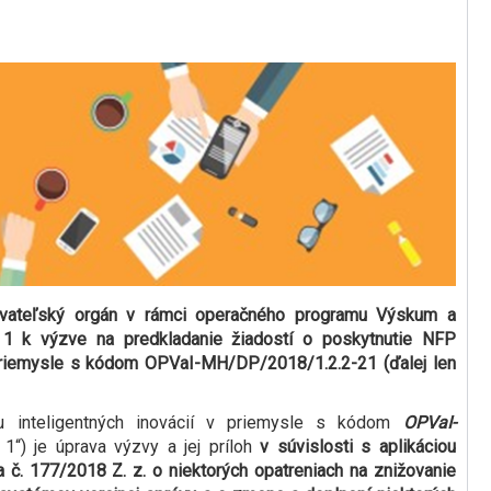
ovateľský orgán v rámci operačného programu Výskum a
 1 k výzve na predkladanie žiadostí o poskytnutie NFP
 priemysle s kódom OPVaI-MH/DP/2018/1.2.2-21 (ďalej len
 inteligentných inovácií v priemysle s kódom
OPVaI-
 1“) je úprava výzvy a jej príloh
v súvislosti s aplikáciou
a č. 177/2018 Z. z. o niektorých opatreniach na znižovanie