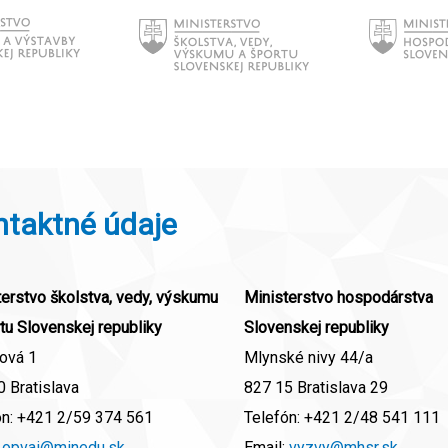
ntaktné údaje
erstvo školstva, vedy, výskumu
Ministerstvo hospodárstva
tu Slovenskej republiky
Slovenskej republiky
ová 1
Mlynské nivy 44/a
 Bratislava
827 15 Bratislava 29
ón:
+421 2/59 374 561
Telefón:
+421 2/48 541 111
:
opvai@minedu.sk
Email:
vyzvy@mhsr.sk