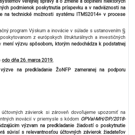
 systémov verejnej správy a o zmene a doplnení niektorých
ntných podmienok poskytnutia príspevku a v nadväznosti na
äzbe na technické možnosti systému ITMS2014+ v procese
ačný program Výskum a inovácie v súlade s ustanovením §
 poskytovanom z európskych štrukturálnych a investičných
ov
mení výzvu spôsobom, ktorým nedochádza k podstatnej
é
odo dňa 26. marca 2019.
 výzve na predkladanie ŽoNFP zameranej na podporu
a účtovných závierok si zároveň dovoľujeme upozorniť na
entných inovácií v priemysle s kódom
OPVaI-MH/DP/2018-
ádzajúcim výzvam na predkladanie žiadostí o poskytnutie
rá súvisí s relevantnosťou účtovných závierok žiadateľov