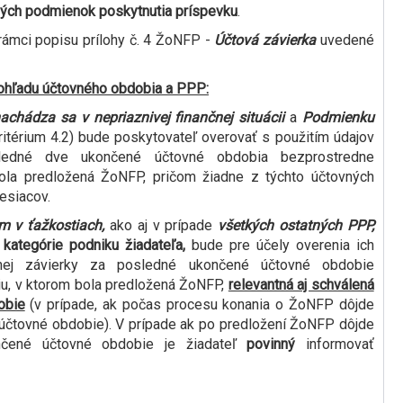
ných podmienok poskytnutia príspevku
.
v rámci popisu prílohy č. 4 ŽoNFP -
Účtová závierka
uvedené
pohľadu účtovného obdobia a PPP:
achádza sa v nepriaznivej finančnej situácii
a
Podmienku
itérium 4.2) bude poskytovateľ overovať s použitím údajov
ledné dve ukončené účtovné obdobia bezprostredne
ola predložená ŽoNFP, pričom žiadne z týchto účtovných
esiacov.
om v ťažkostiach,
ako aj v prípade
všetkých ostatných PPP,
 kategórie podniku žiadateľa,
bude pre účely overenia ich
vnej závierky za posledné ukončené účtovné obdobie
u, v ktorom bola predložená ŽoNFP,
relevantná aj schválená
obie
(v prípade, ak počas procesu konania o ŽoNFP dôjde
 účtovné obdobie). V prípade ak po predložení ŽoNFP dôjde
nčené účtovné obdobie je žiadateľ
povinný
informovať