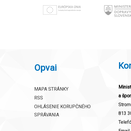
Ko
Opvai
Minist
MAPA STRÁNKY
a špor
RSS
Strom
OHLÁSENIE KORUPČNÉHO
813 30
SPRÁVANIA
Telef
Email