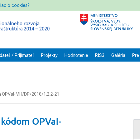
viac o cookies?
dateľ / Prijímateľ
Projekty
Hodnotenie
RIS3
Galéria
Pre
om OPVaI-MH/DP/2018/1.2.2-21
s kódom OPVaI-