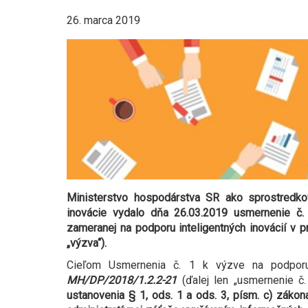
26. marca 2019
Ministerstvo hospodárstva SR ako sprostredk
inovácie vydalo dňa 26.03.2019 usmernenie č.
zameranej na podporu inteligentných inovácií v
„výzva“).
Cieľom Usmernenia č. 1 k výzve na podporu
MH/DP/2018/1.2.2-21
(ďalej len „usmernenie č.
ustanovenia § 1, ods. 1 a ods. 3, písm. c) zákon