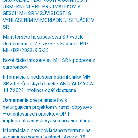
USMERNENÍ PRE PRIJÍMATEĽOV V
GESCII MH SR V SÚVISLOSTI S
VYHLÁSENÍM MIMORIADNEJ SITUÁCIE V
SR
Ministerstvo hospodárstva SR vydalo
Usmernenie č. 2 k výzve s kódom OPII-
MH/DP/2022/9.5-35
Nové číslo Infoservisu MH SR k podpore z
eurofondov
Informácia o nedostupnosti infolinky MH
SR a telefonických liniek - AKTUALIZÁCIA
14.7.2023 Infolinka opäť dostupná
Usmernenie pre prijímateľov k
nefungujúcim projektom v rámci dopytovo
– orientovaných projektov OPII
implementovaných Výskumnou agentúrou
Informácia o predpokladanom termíne na
vydanie rozhodnutí v rámci výzvy č. 35