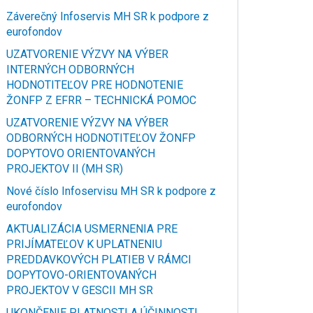
Záverečný Infoservis MH SR k podpore z
eurofondov
UZATVORENIE VÝZVY NA VÝBER
INTERNÝCH ODBORNÝCH
HODNOTITEĽOV PRE HODNOTENIE
ŽONFP Z EFRR – TECHNICKÁ POMOC
UZATVORENIE VÝZVY NA VÝBER
ODBORNÝCH HODNOTITEĽOV ŽONFP
DOPYTOVO ORIENTOVANÝCH
PROJEKTOV II (MH SR)
Nové číslo Infoservisu MH SR k podpore z
eurofondov
AKTUALIZÁCIA USMERNENIA PRE
PRIJÍMATEĽOV K UPLATNENIU
PREDDAVKOVÝCH PLATIEB V RÁMCI
DOPYTOVO-ORIENTOVANÝCH
PROJEKTOV V GESCII MH SR
UKONČENIE PLATNOSTI A ÚČINNOSTI