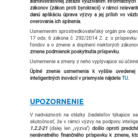
administratívnej záťaže využívaním informačných
zákonov (zákon proti byrokracii) v rámci releva
danú aplikáciu úprava výzvy a jej príloh vo v
overovania ich splnenia.
Usmernením sprostredkovateľský orgán pre oper
17 ods. 6 zákona č. 292/2014 Z. z. o príspevku
fondov a o zmene a doplnení niektorých zákon
zmene podmienok poskytnutia príspevku.
Usmernenie a zmeny z neho vyplývajúce sú účinn
Úplné znenie usmernenia k vyššie uvedenej
inteligentných inovácií v priemysle nájdete
TU
.
UPOZORNENIE
V nadväznosti na otázky žiadateľov týkajúce s
skutočnosť, že v rámci výzvy na podporu intelig
1.2.2-21
(ďalej len „výzva“)
došlo oproti predch
nenávratného finančného príspevku k zmene, kto