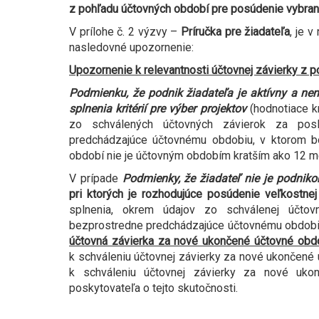
z pohľadu účtovných období pre posúdenie vybra
V prílohe č. 2 výzvy –
Príručka pre žiadateľa
, je 
nasledovné upozornenie:
Upozornenie k relevantnosti účtovnej závierky z 
Podmienku, že podnik žiadateľa je aktívny a nen
splnenia kritérií pre výber projektov
(hodnotiace kr
zo schválených účtovných závierok za pos
predchádzajúce účtovnému obdobiu, v ktorom b
období nie je účtovným obdobím kratším ako 12 m
V prípade
Podmienky, že žiadateľ nie je podnik
pri ktorých je rozhodujúce posúdenie veľkostnej
splnenia, okrem údajov zo schválenej účto
bezprostredne predchádzajúce účtovnému obdobi
účtovná závierka za nové ukončené účtovné obd
k schváleniu účtovnej závierky za nové ukončené
k schváleniu účtovnej závierky za nové uko
poskytovateľa o tejto skutočnosti.