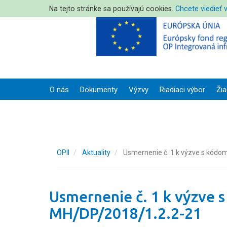
Na tejto stránke sa používajú cookies.
Chcete viedieť 
O nás
Dokumenty
Výzvy
Riadiaci výbor
Žia
OPII
Aktuality
Usmernenie č. 1 k výzve s kód
Usmernenie č. 1 k výzve 
MH/DP/2018/1.2.2-21