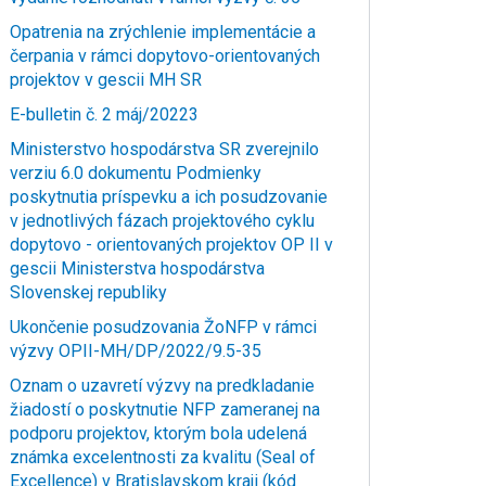
Opatrenia na zrýchlenie implementácie a
čerpania v rámci dopytovo-orientovaných
projektov v gescii MH SR
E-bulletin č. 2 máj/20223
Ministerstvo hospodárstva SR zverejnilo
verziu 6.0 dokumentu Podmienky
poskytnutia príspevku a ich posudzovanie
v jednotlivých fázach projektového cyklu
dopytovo - orientovaných projektov OP II v
gescii Ministerstva hospodárstva
Slovenskej republiky
Ukončenie posudzovania ŽoNFP v rámci
výzvy OPII-MH/DP/2022/9.5-35
Oznam o uzavretí výzvy na predkladanie
žiadostí o poskytnutie NFP zameranej na
podporu projektov, ktorým bola udelená
známka excelentnosti za kvalitu (Seal of
Excellence) v Bratislavskom kraji (kód