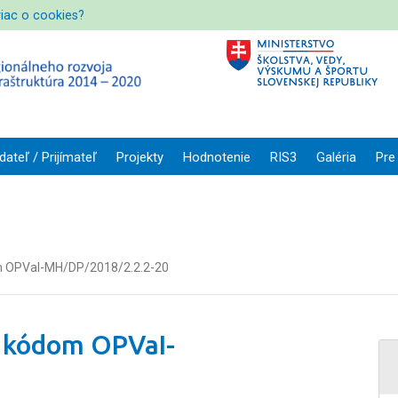
viac o cookies?
dateľ / Prijímateľ
Projekty
Hodnotenie
RIS3
Galéria
Pre
om OPVaI-MH/DP/2018/2.2.2-20
s kódom OPVaI-