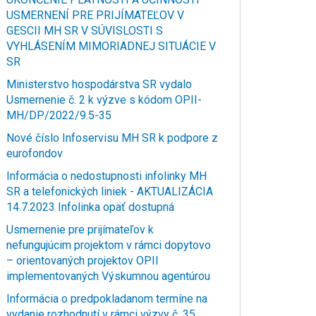
USMERNENÍ PRE PRIJÍMATEĽOV V
GESCII MH SR V SÚVISLOSTI S
VYHLÁSENÍM MIMORIADNEJ SITUÁCIE V
SR
Ministerstvo hospodárstva SR vydalo
Usmernenie č. 2 k výzve s kódom OPII-
MH/DP/2022/9.5-35
Nové číslo Infoservisu MH SR k podpore z
eurofondov
Informácia o nedostupnosti infolinky MH
SR a telefonických liniek - AKTUALIZÁCIA
14.7.2023 Infolinka opäť dostupná
Usmernenie pre prijímateľov k
nefungujúcim projektom v rámci dopytovo
– orientovaných projektov OPII
implementovaných Výskumnou agentúrou
Informácia o predpokladanom termíne na
vydanie rozhodnutí v rámci výzvy č. 35