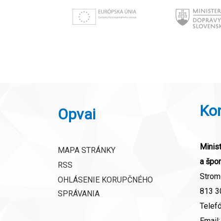
Ko
Opvai
Minist
MAPA STRÁNKY
a špor
RSS
Strom
OHLÁSENIE KORUPČNÉHO
813 30
SPRÁVANIA
Telef
Email