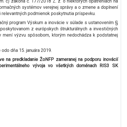
sm. c) zákona č. 177/2018 Z. z. o niektorých opatreniach na
nformačných systémov verejnej správy a o zmene a doplnení
ci relevantných podmienok poskytnutia príspevku.
ačný program Výskum a inovácie v súlade s ustanovením §
 poskytovanom z európskych štrukturálnych a investičných
ov mení výzvu spôsobom, ktorým nedochádza k podstatnej
 odo dňa 15. januára 2019.
ve na predkladanie ŽoNFP zameranej na podporu inovácií
perimentálneho vývoja vo všetkých doménach RIS3 SK