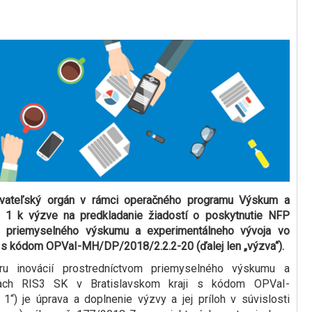
ovateľský orgán v rámci operačného programu Výskum a
. 1 k výzve na predkladanie žiadostí o poskytnutie NFP
om priemyselného výskumu a experimentálneho vývoja vo
 s kódom OPVaI-MH/DP/2018/2.2.2-20 (ďalej len „výzva“).
 inovácií prostredníctvom priemyselného výskumu a
nach RIS3 SK v Bratislavskom kraji s kódom OPVaI-
“) je úprava a doplnenie výzvy a jej príloh v súvislosti