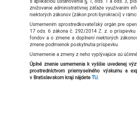
s aplikáciou ustanovenia § 1, ods. 1 a ods. 3, pí
znižovanie administratívnej záťaže využívaním i
niektorých zákonov (zákon proti byrokracii) v rám
Usmernením sprostredkovateľský orgán pre oper
17 ods. 6 zákona č. 292/2014 Z. z. o príspevku
fondov a o zmene a doplnení niektorých zákon
zmene podmienok poskytnutia príspevku.
Usmernenie a zmeny z neho vyplývajúce sú účinné
Úplné znenie usmernenia k vyššie uvedenej výz
prostredníctvom priemyselného výskumu a ex
v Bratislavskom kraji nájdete
TU
.