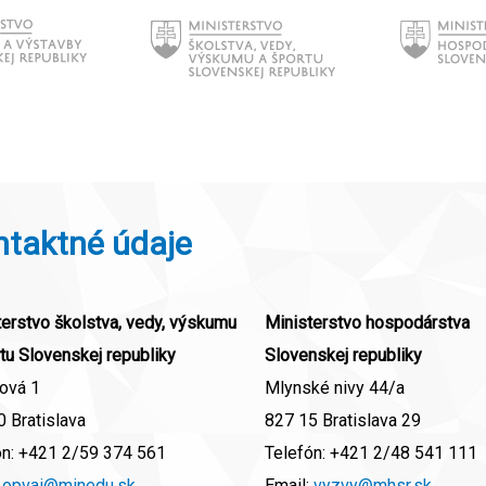
ntaktné údaje
erstvo školstva, vedy, výskumu
Ministerstvo hospodárstva
tu Slovenskej republiky
Slovenskej republiky
ová 1
Mlynské nivy 44/a
 Bratislava
827 15 Bratislava 29
ón:
+421 2/59 374 561
Telefón:
+421 2/48 541 111
:
opvai@minedu.sk
Email:
vyzvy@mhsr.sk