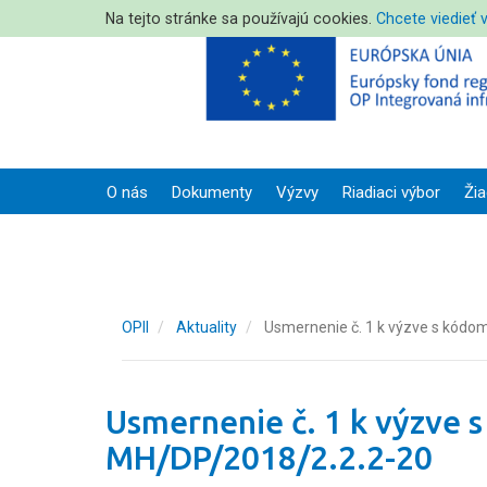
Na tejto stránke sa používajú cookies.
Chcete viedieť 
O nás
Dokumenty
Výzvy
Riadiaci výbor
Žia
OPII
Aktuality
Usmernenie č. 1 k výzve s kód
Usmernenie č. 1 k výzve 
MH/DP/2018/2.2.2-20