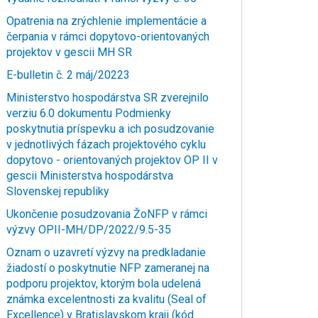
Opatrenia na zrýchlenie implementácie a
čerpania v rámci dopytovo-orientovaných
projektov v gescii MH SR
E-bulletin č. 2 máj/20223
Ministerstvo hospodárstva SR zverejnilo
verziu 6.0 dokumentu Podmienky
poskytnutia príspevku a ich posudzovanie
v jednotlivých fázach projektového cyklu
dopytovo - orientovaných projektov OP II v
gescii Ministerstva hospodárstva
Slovenskej republiky
Ukončenie posudzovania ŽoNFP v rámci
výzvy OPII-MH/DP/2022/9.5-35
Oznam o uzavretí výzvy na predkladanie
žiadostí o poskytnutie NFP zameranej na
podporu projektov, ktorým bola udelená
známka excelentnosti za kvalitu (Seal of
Excellence) v Bratislavskom kraji (kód