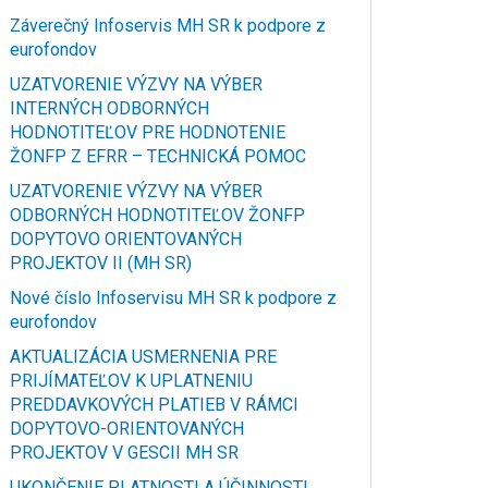
Záverečný Infoservis MH SR k podpore z
eurofondov
UZATVORENIE VÝZVY NA VÝBER
INTERNÝCH ODBORNÝCH
HODNOTITEĽOV PRE HODNOTENIE
ŽONFP Z EFRR – TECHNICKÁ POMOC
UZATVORENIE VÝZVY NA VÝBER
ODBORNÝCH HODNOTITEĽOV ŽONFP
DOPYTOVO ORIENTOVANÝCH
PROJEKTOV II (MH SR)
Nové číslo Infoservisu MH SR k podpore z
eurofondov
AKTUALIZÁCIA USMERNENIA PRE
PRIJÍMATEĽOV K UPLATNENIU
PREDDAVKOVÝCH PLATIEB V RÁMCI
DOPYTOVO-ORIENTOVANÝCH
PROJEKTOV V GESCII MH SR
UKONČENIE PLATNOSTI A ÚČINNOSTI